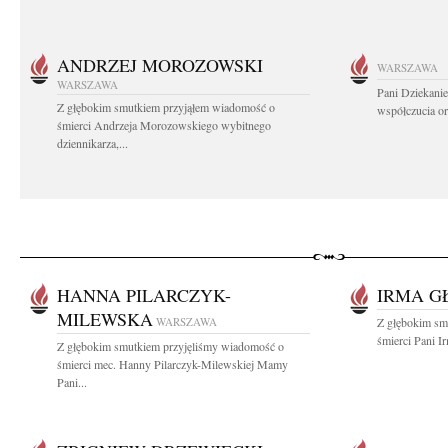
ANDRZEJ MOROZOWSKI
WARSZAWA
WARSZAWA
Pani Dziekanie
Z głębokim smutkiem przyjąłem wiadomość o
współczucia or
śmierci Andrzeja Morozowskiego wybitnego
dziennikarza,...
HANNA PILARCZYK-
IRMA G
MILEWSKA
WARSZAWA
Z głębokim sm
śmierci Pani I
Z głębokim smutkiem przyjęliśmy wiadomość o
śmierci mec. Hanny Pilarczyk-Milewskiej Mamy
Pani...