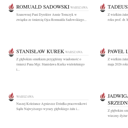
ROMUALD SADOWSKI
TADEUS
WARSZAWA
Szanownej Pani Dyrektor Annie Tomczyk w
Z wielkim żal
związku ze śmiercią Ojca Romualda Sadowskiego...
roku prof. dr. 
STANISŁAW KUREK
PAWEŁ 
WARSZAWA
Z głębokim smutkiem przyjęliśmy wiadomość o
Z wielkim żale
śmierci Pana Mgr. Stanisława Kurka wieloletniego
maja 2026 roku
i...
JADWIG
WARSZAWA
SRZEDN
Naszej Koleżance Agnieszce Dziułka pracownikowi
Sądu Najwyższego wyrazy głębokiego żalu i...
Z głębokim sm
wieczny dyżur o