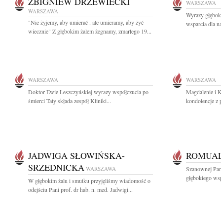
ZBIGNIEW DRZEWIECKI
WARSZAWA
WARSZAWA
Wyrazy głęboki
"Nie żyjemy, aby umierać . ale umieramy, aby żyć
wsparcia dla na
wiecznie" Z głębokim żalem żegnamy, zmarłego 19...
WARSZAWA
WARSZAWA
Doktor Ewie Leszczyńskiej wyrazy współczucia po
Magdalenie i K
śmierci Taty składa zespół Kliniki...
kondolencje z 
JADWIGA SŁOWIŃSKA-
ROMUAL
SRZEDNICKA
WARSZAWA
Szanownej Pan
głębokiego wsp
W głębokim żalu i smutku przyjęliśmy wiadomość o
odejściu Pani prof. dr hab. n. med. Jadwigi...