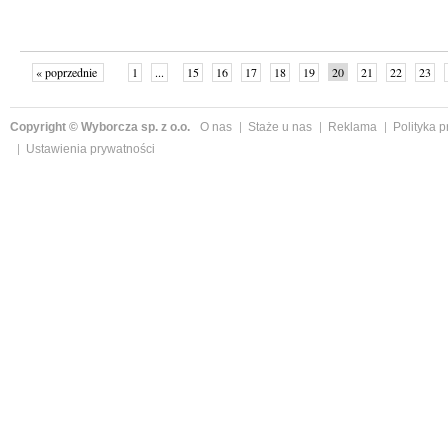
« poprzednie
1
...
15
16
17
18
19
20
21
22
23
»
Copyright © Wyborcza sp. z o.o.
O nas
Staże u nas
Reklama
Polityka 
Ustawienia prywatności