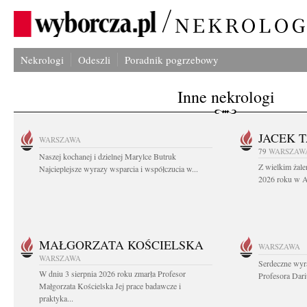
Nekrologi
Odeszli
Poradnik pogrzebowy
Inne nekrologi
JACEK 
WARSZAWA
79
WARSZAW
Naszej kochanej i dzielnej Marylce Butruk
Z wielkim żale
Najcieplejsze wyrazy wsparcia i współczucia w...
2026 roku w Au
MAŁGORZATA KOŚCIELSKA
WARSZAWA
WARSZAWA
Serdeczne wyr
W dniu 3 sierpnia 2026 roku zmarła Profesor
Profesora Dar
Małgorzata Kościelska Jej prace badawcze i
praktyka...