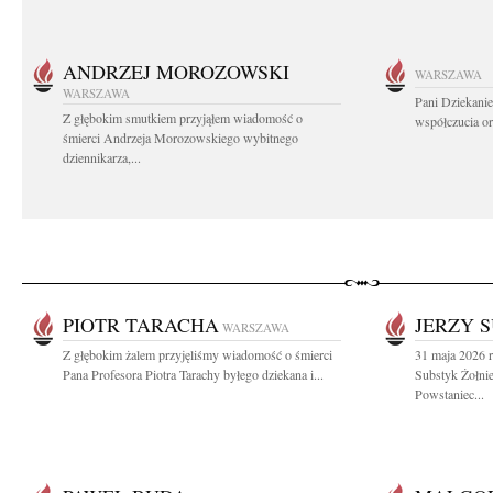
ANDRZEJ MOROZOWSKI
WARSZAWA
WARSZAWA
Pani Dziekanie
Z głębokim smutkiem przyjąłem wiadomość o
współczucia or
śmierci Andrzeja Morozowskiego wybitnego
dziennikarza,...
PIOTR TARACHA
JERZY 
WARSZAWA
Z głębokim żalem przyjęliśmy wiadomość o śmierci
31 maja 2026 r
Pana Profesora Piotra Tarachy byłego dziekana i...
Substyk Żołnie
Powstaniec...