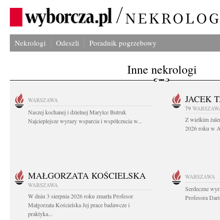
Nekrologi
Odeszli
Poradnik pogrzebowy
Inne nekrologi
JACEK 
WARSZAWA
79
WARSZAW
Naszej kochanej i dzielnej Marylce Butruk
Z wielkim żale
Najcieplejsze wyrazy wsparcia i współczucia w...
2026 roku w Au
MAŁGORZATA KOŚCIELSKA
WARSZAWA
WARSZAWA
Serdeczne wyr
W dniu 3 sierpnia 2026 roku zmarła Profesor
Profesora Dar
Małgorzata Kościelska Jej prace badawcze i
praktyka...