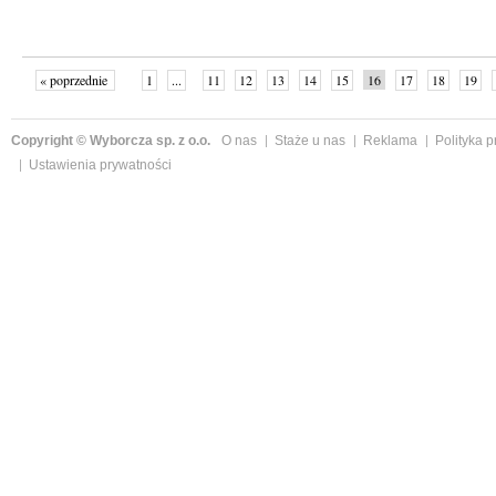
« poprzednie
1
...
11
12
13
14
15
16
17
18
19
»
Copyright © Wyborcza sp. z o.o.
O nas
Staże u nas
Reklama
Polityka 
Ustawienia prywatności