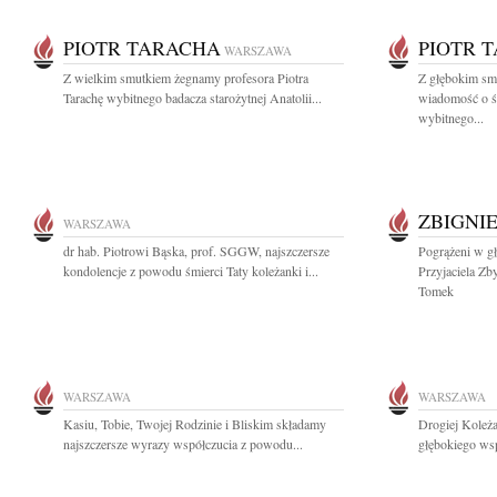
PIOTR TARACHA
PIOTR 
WARSZAWA
Z wielkim smutkiem żegnamy profesora Piotra
Z głębokim smu
Tarachę wybitnego badacza starożytnej Anatolii...
wiadomość o śm
wybitnego...
ZBIGNI
WARSZAWA
dr hab. Piotrowi Bąska, prof. SGGW, najszczersze
Pogrążeni w g
kondolencje z powodu śmierci Taty koleżanki i...
Przyjaciela Zb
Tomek
WARSZAWA
WARSZAWA
Kasiu, Tobie, Twojej Rodzinie i Bliskim składamy
Drogiej Koleża
najszczersze wyrazy współczucia z powodu...
głębokiego wsp