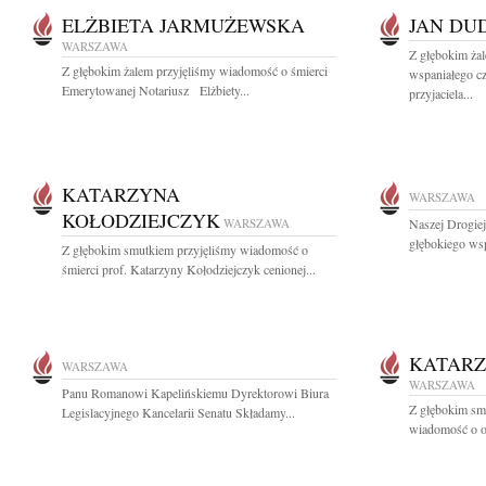
ELŻBIETA JARMUŻEWSKA
JAN DU
WARSZAWA
Z głębokim ża
Z głębokim żalem przyjęliśmy wiadomość o śmierci
wspaniałego cz
Emerytowanej Notariusz Elżbiety...
przyjaciela...
KATARZYNA
WARSZAWA
KOŁODZIEJCZYK
WARSZAWA
Naszej Drogie
głębokiego wsp
Z głębokim smutkiem przyjęliśmy wiadomość o
śmierci prof. Katarzyny Kołodziejczyk cenionej...
KATARZ
WARSZAWA
WARSZAWA
Panu Romanowi Kapelińskiemu Dyrektorowi Biura
Z głębokim smu
Legislacyjnego Kancelarii Senatu Składamy...
wiadomość o od