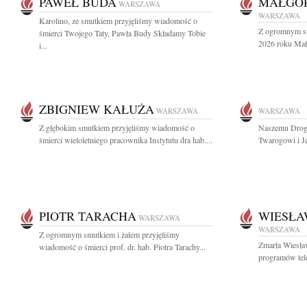
PAWEŁ BUDA
MAŁGOR
WARSZAWA
WARSZAWA
Karolino, ze smutkiem przyjęliśmy wiadomość o
Z ogromnym sm
śmierci Twojego Taty, Pawła Budy Składamy Tobie
2026 roku Małg
i...
ZBIGNIEW KAŁUŻA
WARSZAWA
WARSZAWA
Z głębokim smutkiem przyjęliśmy wiadomość o
Naszemu Drogi
śmierci wieloletniego pracownika Instytutu dra hab....
Twarogowi i Je
PIOTR TARACHA
WIESŁA
WARSZAWA
WARSZAWA
Z ogromnym smutkiem i żalem przyjęliśmy
Zmarła Wiesła
wiadomość o śmierci prof. dr. hab. Piotra Tarachy...
programów tele