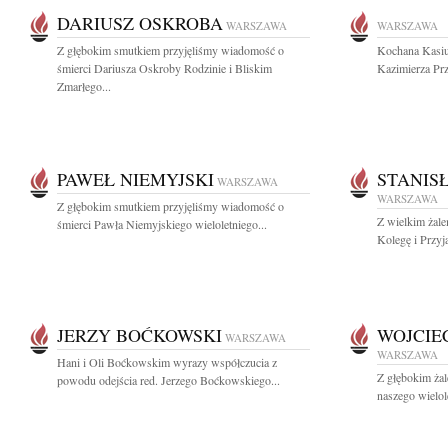
DARIUSZ OSKROBA
WARSZAWA
WARSZAWA
Z głębokim smutkiem przyjęliśmy wiadomość o
Kochana Kasiu
śmierci Dariusza Oskroby Rodzinie i Bliskim
Kazimierza Prz
Zmarłego...
PAWEŁ NIEMYJSKI
STANIS
WARSZAWA
WARSZAWA
Z głębokim smutkiem przyjęliśmy wiadomość o
Z wielkim żal
śmierci Pawła Niemyjskiego wieloletniego...
Kolegę i Przyja
JERZY BOĆKOWSKI
WOJCIE
WARSZAWA
WARSZAWA
Hani i Oli Boćkowskim wyrazy współczucia z
Z głębokim ża
powodu odejścia red. Jerzego Boćkowskiego...
naszego wielole