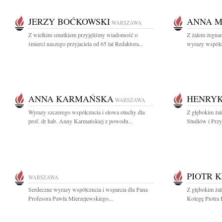
JERZY BOĆKOWSKI
ANNA 
WARSZAWA
Z wielkim smutkiem przyjęliśmy wiadomość o
Z żalem żegna
śmierci naszego przyjaciela od 65 lat Redaktora...
wyrazy współcz
ANNA KARMAŃSKA
HENRYK
WARSZAWA
Wyrazy szczerego współczucia i słowa otuchy dla
Z głębokim ża
prof. dr hab. Anny Karmańskiej z powodu...
Studiów i Przy
PIOTR 
WARSZAWA
Serdeczne wyrazy współczucia i wsparcia dla Pana
Z głębokim ża
Profesora Pawła Mierzejewskiego...
Kolegę Piotra 