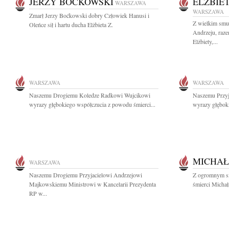
JERZY BOĆKOWSKI
ELŻBIE
WARSZAWA
WARSZAWA
Zmarł Jerzy Boćkowski dobry Człowiek Hanusi i
Z wielkim smu
Oleńce sił i hartu ducha Elżbieta Z.
Andrzeju, raz
Elżbiety,...
WARSZAWA
WARSZAWA
Naszemu Drogiemu Koledze Radkowi Wujcikowi
Naszemu Przy
wyrazy głębokiego współczucia z powodu śmierci...
wyrazy głęboki
MICHA
WARSZAWA
Naszemu Drogiemu Przyjacielowi Andrzejowi
Z ogromnym s
Majkowskiemu Ministrowi w Kancelarii Prezydenta
śmierci Michał
RP w...