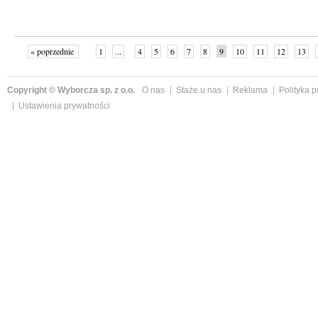
« poprzednie
1
...
4
5
6
7
8
9
10
11
12
13
Copyright © Wyborcza sp. z o.o.
O nas
Staże u nas
Reklama
Polityka 
Ustawienia prywatności