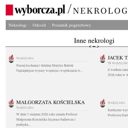
Nekrologi
Odeszli
Poradnik pogrzebowy
Inne nekrologi
JACEK 
WARSZAWA
79
WARSZAW
Naszej kochanej i dzielnej Marylce Butruk
Z wielkim żale
Najcieplejsze wyrazy wsparcia i współczucia w...
2026 roku w Au
MAŁGORZATA KOŚCIELSKA
WARSZAWA
WARSZAWA
Serdeczne wyr
W dniu 3 sierpnia 2026 roku zmarła Profesor
Profesora Dar
Małgorzata Kościelska Jej prace badawcze i
praktyka...