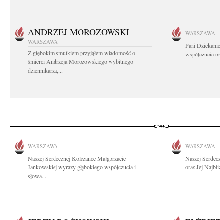
ANDRZEJ MOROZOWSKI
WARSZAWA
WARSZAWA
Pani Dziekanie
Z głębokim smutkiem przyjąłem wiadomość o
współczucia or
śmierci Andrzeja Morozowskiego wybitnego
dziennikarza,...
WARSZAWA
WARSZAWA
Naszej Serdecznej Koleżance Małgorzacie
Naszej Serdec
Jankowskiej wyrazy głębokiego współczucia i
oraz Jej Najbl
słowa...