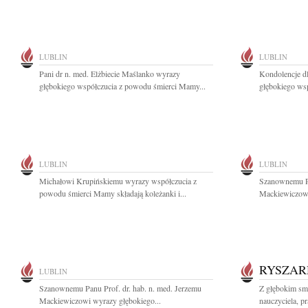
LUBLIN
LUBLIN
Pani dr n. med. Elżbiecie Maślanko wyrazy
Kondolencje d
głębokiego współczucia z powodu śmierci Mamy...
głębokiego wsp
LUBLIN
LUBLIN
Michałowi Krupińskiemu wyrazy współczucia z
Szanownemu Pa
powodu śmierci Mamy składają koleżanki i...
Mackiewiczowi
RYSZAR
LUBLIN
Szanownemu Panu Prof. dr. hab. n. med. Jerzemu
Z głębokim sm
Mackiewiczowi wyrazy głębokiego...
nauczyciela, p