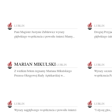
LUBLIN
LUBLIN
Pani Magister Justynie Zubilewicz wyrazy
Drogiej Przyja
głębokiego współczucia z powodu śmierci Mamy...
głębokiego żalu
MARIAN MIKULSKI
LUBLIN
LUBLIN
Z wielkim bólem żegnamy Mariana Mikulskiego
Wyrazy szczere
Prezesa Okręgowej Rady Aptekarskiej w...
współczucia Pa
LUBLIN
LUBLIN
Wyrazy najgłębszego współczucia z powodu śmierci
"I słyszę głos