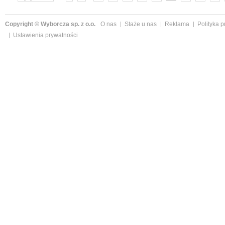
»
Copyright © Wyborcza sp. z o.o.
O nas
Staże u nas
Reklama
Polityka 
Ustawienia prywatności