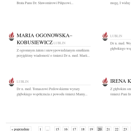
Brata Panu Dr. Sławomirowi Pilipcowi...
mogę, I widzę 
MARIA OGONOWSKA–
LUBLIN
KOBUSIEWICZ
LUBLIN
Dr n. med. Wo
głębokiego wsp
Z ogromnym żalem i niewypowiedzianym smutkiem
przyjęliśmy wiadomość o śmierci Dr n. med. Marii...
IRENA 
LUBLIN
Dr n. med. Tomaszowi Pedowskiemu wyrazy
Z głębokim sm
głębokiego współczucia z powodu śmierci Mamy...
śmierci Pani I
« poprzednie
1
...
15
16
17
18
19
20
21
22
23