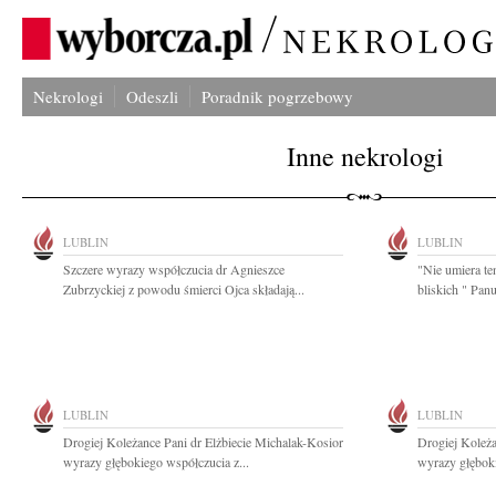
Nekrologi
Odeszli
Poradnik pogrzebowy
Inne nekrologi
LUBLIN
LUBLIN
Szczere wyrazy współczucia dr Agnieszce
"Nie umiera ten
Zubrzyckiej z powodu śmierci Ojca składają...
bliskich " Pa
LUBLIN
LUBLIN
Drogiej Koleżance Pani dr Elżbiecie Michalak-Kosior
Drogiej Koleża
wyrazy głębokiego współczucia z...
wyrazy głęboki