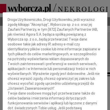
Dbamy o Twoją prywatność
Droga Użytkowniczko, Drogi Użytkowniku, jeśli wyrazisz
Nekrologi
Odeszli
Poradnik pogrzebowy
zgodę klikając "Akceptuję", Wyborcza sp. z o.o. oraz jej
Zaufani Partnerzy, w tym [
872
] Zaufanych Partnerów IAB,
jak również Agora S.A. będąca spółką powiązaną z
Wyborcza sp. z o.o., będą przetwarzać Twoje dane
Ewa Król
IMIĘ I NAZWISKO:
osobowe takie jak adresy IP, adresy e-mail czy
identyfikatory plików cookie lub inne informacje zapisane w
tych plikach do celów marketingowych, w szczególności
Lublin
REGION:
na potrzeby wyświetlania reklam dopasowanych do
24.10.2022
DATA EMISJI:
Twoich zainteresowań i preferencji w swoich serwisach,
aplikacjach i w Internecie lub personalizacji treści w nich
wyświetlanych. Wyrażenie zgody jest dobrowolne. Jeśli nie
chcesz wyrazić zgody, chcesz ograniczyć jej zakres lub
chcesz wycofać zgodę uprzednio udzieloną przejdź do
Z głębokim smutkiem i żalem
„Ustawień Zaawansowanych”.
przyjęliśmy wiadomość o śmierci
Twoje dane osobowe mogą być przetwarzane także do
celów badania i mierzenia informacji dotyczących
funkcjonowania serwisów i aplikacji lub łączone z danymi
dot. świadczonych Tobie usług. Jeśli podstawą