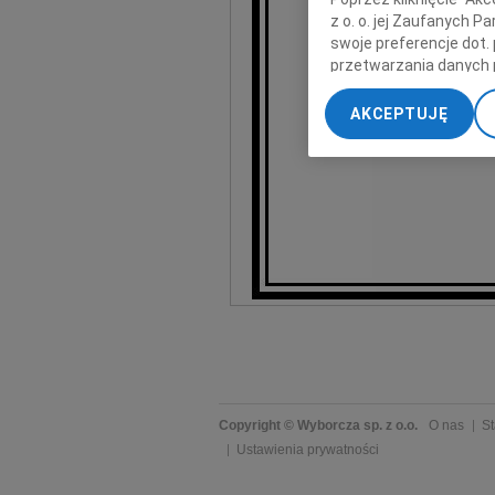
z o. o. jej Zaufanych 
swoje preferencje dot.
przetwarzania danych 
„Ustawienia zaawansow
AKCEPTUJĘ
My, nasi Zaufani Part
z Instytutu 
dokładnych danych geol
Przechowywanie informa
treści, badnie odbiorcó
Copyright © Wyborcza sp. z o.o.
O nas
St
Ustawienia prywatności