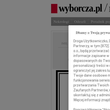
Nekrologi
Odeszli
Poradnik p
Dbamy o Twoją prywa
Droga Użytkowniczko, Dr
IMIĘ I NAZWISKO:
Partnerzy, w tym [
872
]
o.o., będą przetwarzać 
Lublin
REGION:
informacje zapisane w
21.10.2022
DATA EMISJI:
dopasowanych do Twoich
personalizacji treści 
ograniczyć jej zakres
Twoje dane osobowe mo
funkcjonowania serwisó
przetwarzania Twoich da
dr J
Zaufanych Partnerów, 
skontaktuj się z admin
Więcej informacji znaj
wyrazy szcz
Poprzez kliknięcie "Ak