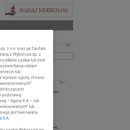
 nekrologów i wspomnień
. z o.o. oraz jej Zaufani
zwisko lub numer ogłoszenia:
ązaną z Wyborcza sp. z
ry plików cookie lub inne
wyświetlania reklam
+ szukanie zaawansowane
ernecie lub
sz wyrazić zgody, chcesz
KROLOGI
 Zaawansowanych”.
taśkiewicz
03.08.2026
Lublin
 dotyczących
Profesorowi Grzegorzowi Staśkiewiczowi...
li podstawą
8.2026
Lublin
nej – Agora S.A. – lub
dr hab. n. med. Grzegorzowi...
aawansowanych” lub
7.2026
Lublin
rego jest kierowany.
y głębokiego współczucia dla dr...
a S.A.
7.2026
Lublin
mu Koledze dr hab. n. med. Grzegorzowi...
ypu cookie Wyborczej sp.