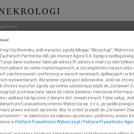
ogrzebowy
tność
Szukaj
ogi Użytkowniku, jeśli wyrazisz zgodę klikając "Akceptuję", Wyborcza sp
Imię i na
 Zaufanych Partnerów IAB, jak również Agora S.A. będąca spółką powi
Twoje dane osobowe takie jak adresy IP, adresy e-mail czy identyfikato
 tych plikach do celów marketingowych, w szczególności na potrzeby 
 zainteresowań i preferencji w swoich serwisach, aplikacjach i w Int
w nich wyświetlanych. Wyrażenie zgody jest dobrowolne. Jeśli nie chce
INNE NE
 lub chcesz wycofać zgodę uprzednio udzieloną przejdź do „Ustawień
Ewa S
gą być przetwarzane także do celów badania i mierzenia informacji
Panu 
w i aplikacji lub łączone z danymi dot. świadczonych Tobie usług. Jeś
Pani
03.0
nych jest uzasadniony interes Wyborcza sp. z o.o., jej spółki powiąza
Panu 
ustynie Kięczkowskiej
masz prawo wyrazić sprzeciw. Aby to zrobić przejdź do „Ustawień Z
31.0
istratorem – w zależności od zakresu sprzeciwu i podmiotu, wobec któ
Wyraz
dziesz w
Polityce Prywatności Wyborcza.pl
i
Polityce Prywatności Agor
erego współczucia z powodu śmierci
31.0
Nasze
ceptuję" wyrażasz zgodę na zainstalowanie i przechowywanie plików t