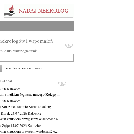
 nekrologów i wspomnień
wisko lub numer ogłoszenia:
+ szukanie zaawansowane
KROLOGI
.2026
Katowice
kim smutkiem żegnamy naszego Kolegę i...
.2026
Katowice
j Koleżance Sabinie Kacan składamy...
 Kurek
24.07.2026
Katowice
okim smutkiem przyjęliśmy wiadomość o...
z Zając
15.07.2026
Katowice
okim smutkiem przyjąłem wiadomość o...