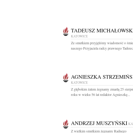
TADEUSZ MICHAŁOWSK
KATOWICE
Ze smutkiem przyjęliśmy wiadomość o śmie
naszego Przyjaciela radcy prawnego Tadeusz
AGNIESZKA STRZEMIŃ
KATOWICE
Z głębokim żalem żegnamy zmarłą 25 sierp
roku w wieku 56 lat redaktor Agnieszkę...
ANDRZEJ MUSZYŃSKI
KA
Z wielkim smutkiem żegnamy Radnego