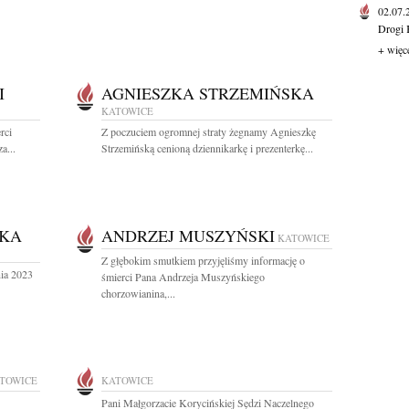
02.07
Drogi 
+ więc
I
AGNIESZKA STRZEMIŃSKA
KATOWICE
rci
Z poczuciem ogromnej straty żegnamy Agnieszkę
a...
Strzemińską cenioną dziennikarkę i prezenterkę...
SKA
ANDRZEJ MUSZYŃSKI
KATOWICE
Z głębokim smutkiem przyjęliśmy informację o
nia 2023
śmierci Pana Andrzeja Muszyńskiego
chorzowianina,...
TOWICE
KATOWICE
Pani Małgorzacie Korycińskiej Sędzi Naczelnego