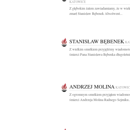
KATOWICE
Z głębokim żalem zawiadamiamy, że w wiek
zmarł Stanisław Bębenek Absolwent...
STANISŁAW BĘBENEK
KA
Z wielkim smutkiem przyjęliśmy wiadomoś
śmierci Pana Stanisława Bębenka długoletni
ANDRZEJ MOLINA
KATOWIC
Z ogromnym smutkiem przyjąłem wiadomo
śmierci Andrzeja Molina Radnego Sejmiku..