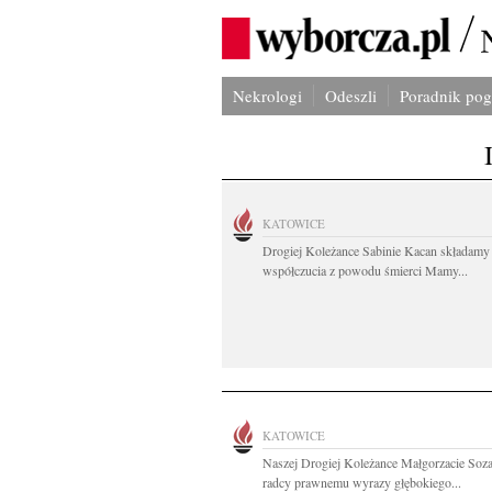
Nekrologi
Odeszli
Poradnik po
KATOWICE
Drogiej Koleżance Sabinie Kacan składamy
współczucia z powodu śmierci Mamy...
KATOWICE
Naszej Drogiej Koleżance Małgorzacie Soza
radcy prawnemu wyrazy głębokiego...