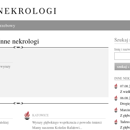
grzebowy
Inne nekrologi
Szukaj
Imię i naz
 wyrazy
INNE NE
07.08
Z wiel
06.08
Drogie
Marcin
KATOWICE
Z głęb
Tadeus
ńskiej
Wyrazy głębokiego współczucia z powodu śmierci
Z głęb
Mamy naszemu Koledze Rafałowi...