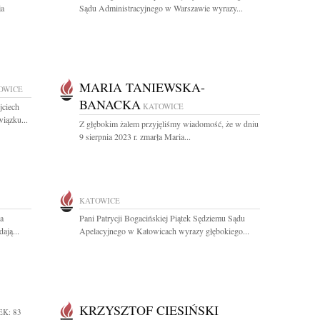
ja
Sądu Administracyjnego w Warszawie wyrazy...
MARIA TANIEWSKA-
OWICE
BANACKA
jciech
KATOWICE
iązku...
Z głębokim żalem przyjęliśmy wiadomość, że w dniu
9 sierpnia 2023 r. zmarła Maria...
KATOWICE
a
Pani Patrycji Bogacińskiej Piątek Sędziemu Sądu
ają...
Apelacyjnego w Katowicach wyrazy głębokiego...
KRZYSZTOF CIESIŃSKI
EK: 83