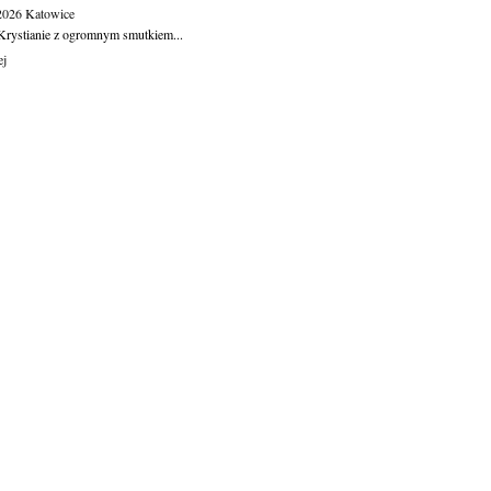
.2026
Katowice
Krystianie z ogromnym smutkiem...
ej