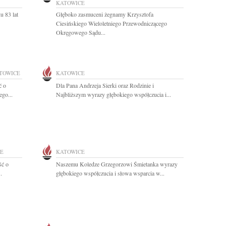
KATOWICE
u 83 lat
Głęboko zasmuceni żegnamy Krzysztofa
Ciesińskiego Wieloletniego Przewodniczącego
Okręgowego Sądu...
TOWICE
KATOWICE
ć o
Dla Pana Andrzeja Sierki oraz Rodzinie i
ego...
Najbliższym wyrazy głębokiego współczucia i...
E
KATOWICE
ść o
Naszemu Koledze Grzegorzowi Śmietanka wyrazy
.
głębokiego współczucia i słowa wsparcia w...