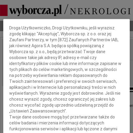
Dbamy o Twoją prywatność
Nekrologi
Odeszli
Poradnik pogrzebowy
Droga Użytkowniczko, Drogi Użytkowniku, jeśli wyrazisz
zgodę klikając "Akceptuję", Wyborcza sp. z o.o. oraz jej
Zaufani Partnerzy, w tym [
872
] Zaufanych Partnerów IAB,
jak również Agora S.A. będąca spółką powiązaną z
Jerzy Pinior
Wyborcza sp. z o.o., będą przetwarzać Twoje dane
IMIĘ I NAZWISKO:
osobowe takie jak adresy IP, adresy e-mail czy
identyfikatory plików cookie lub inne informacje zapisane w
Katowice
REGION:
tych plikach do celów marketingowych, w szczególności
16.10.2023
DATA EMISJI:
na potrzeby wyświetlania reklam dopasowanych do
Twoich zainteresowań i preferencji w swoich serwisach,
aplikacjach i w Internecie lub personalizacji treści w nich
wyświetlanych. Wyrażenie zgody jest dobrowolne. Jeśli nie
chcesz wyrazić zgody, chcesz ograniczyć jej zakres lub
chcesz wycofać zgodę uprzednio udzieloną przejdź do
Z głębokim żalem przyjęliśmy wiadomość o śmier
„Ustawień Zaawansowanych”.
Twoje dane osobowe mogą być przetwarzane także do
celów badania i mierzenia informacji dotyczących
funkcjonowania serwisów i aplikacji lub łączone z danymi