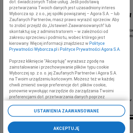
dot. świadczonych Tobie usług. Jeśli podstawą
przetwarzania Twoich danych jest uzasadniony interes
Adw. Jerzego Piniora
Wyborcza sp. z o.o., jej spółki powiązanej – Agora S.A. – lub
Zaufanych Partnerów, masz prawo wyrazić sprzeciw. Aby
to zrobić przejdź do „Ustawień Zaawansowanych” lub
Dziekana Okręgowej Rady Adwokackiej w Katowicach w lata
skontaktuj się z administratorem – w zależności od
Odznaczonego odznaką "Adwokatura Zasłużonym
zakresu sprzeciwu i podmiotu, wobec którego jest
Wybitnego przedstawiciela śląskiej palestry.
kierowany. Więcej informacji znajdziesz w
Polityce
Zawsze oddanego Adwokaturze.
Prywatności Wyborcza.pl
i
Polityce Prywatności Agora S.A.
Poprzez kliknięcie "Akceptuję" wyrażasz zgodę na
Rodzinie oraz Bliskim
zainstalowanie i przechowywanie plików typu cookie
Wyborczej sp. z o. o. jej Zaufanych Partnerów i Agora S.A.
na Twoim urządzeniu końcowym. Możesz też w każdej
składamy
chwili zmienić swoje preferencje dot. plików cookie,
wyrazy głębokiego współczucia.
ponownie wywołując narzędzie do zarządzania Twoimi
preferencjami dot. przetwarzania danych poprzez
Dziekan oraz członkowie Okręgowej Rady Adwokackiej w
odnośnik „Ustawienia prywatności” w stopce serwisu i
przechodząc do sekcji „Ustawienia zaawansowane”.
USTAWIENIA ZAAWANSOWANE
Zmiana ustawień plików cookie możliwa jest także za
pomocą ustawień przeglądarki.
Inne kondolencje
AKCEPTUJĘ
My, nasi Zaufani Partnerzy i Agora S.A. możemy