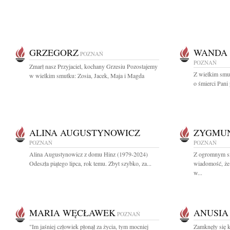
GRZEGORZ
WANDA 
POZNAŃ
POZNAŃ
Zmarł nasz Przyjaciel, kochany Grzesiu Pozostajemy
Z wielkim smu
w wielkim smutku: Zosia, Jacek, Maja i Magda
o śmierci Pani 
ALINA AUGUSTYNOWICZ
ZYGMU
POZNAŃ
POZNAŃ
Alina Augustynowicz z domu Hinz (1979-2024)
Z ogromnym sm
Odeszła piątego lipca, rok temu. Zbyt szybko, za...
wiadomość, że
w...
MARIA WĘCŁAWEK
ANUSIA
POZNAŃ
"Im jaśniej człowiek płonął za życia, tym mocniej
Zamknęły się k