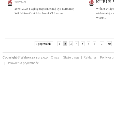
KUBUŚ 
POZNAŃ
26.04.2023 r. zginął tragicznie mój syn Bartłomiej
W dniu 24 lipc
Witold Sowiński Absolwent VI Liceum...
wieloletniej, 
Wlazło...
« poprzednie
1
2
3
4
5
6
7
...
50
Copyright © Wyborcza sp. z o.o.
O nas
Staże u nas
Reklama
Polityka 
Ustawienia prywatności