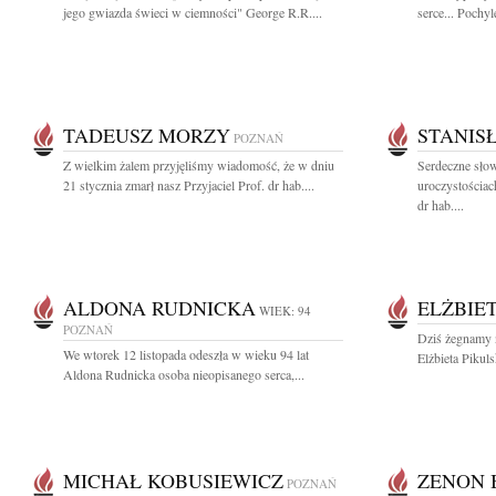
jego gwiazda świeci w ciemności" George R.R....
serce... Pochyl
TADEUSZ MORZY
STANIS
POZNAŃ
Z wielkim żalem przyjęliśmy wiadomość, że w dniu
Serdeczne sło
21 stycznia zmarł nasz Przyjaciel Prof. dr hab....
uroczystościa
dr hab....
ALDONA RUDNICKA
ELŻBIE
WIEK: 94
POZNAŃ
Dziś żegnamy n
We wtorek 12 listopada odeszła w wieku 94 lat
Elżbieta Pikuls
Aldona Rudnicka osoba nieopisanego serca,...
MICHAŁ KOBUSIEWICZ
ZENON 
POZNAŃ