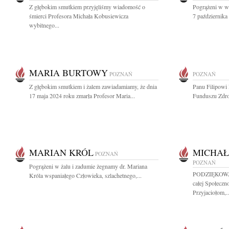
Z głębokim smutkiem przyjęliśmy wiadomość o
Pogrążeni w w
śmierci Profesora Michała Kobusiewicza
7 października 
wybitnego...
MARIA BURTOWY
POZNAŃ
POZNAŃ
Z głębokim smutkiem i żalem zawiadamiamy, że dnia
Panu Filipow
17 maja 2024 roku zmarła Profesor Maria...
Funduszu Zdro
MARIAN KRÓL
MICHAŁ
POZNAŃ
POZNAŃ
Pogrążeni w żalu i zadumie żegnamy dr. Mariana
PODZIĘKOWAN
Króla wspaniałego Człowieka, szlachetnego,...
całej Społeczn
Przyjaciołom,..