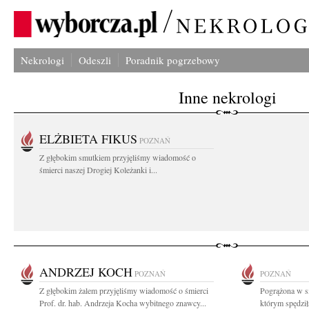
Nekrologi
Odeszli
Poradnik pogrzebowy
Inne nekrologi
ELŻBIETA FIKUS
POZNAŃ
Z głębokim smutkiem przyjęliśmy wiadomość o
śmierci naszej Drogiej Koleżanki i...
ANDRZEJ KOCH
POZNAŃ
POZNAŃ
Z głębokim żalem przyjęliśmy wiadomość o śmierci
Pogrążona w s
Prof. dr. hab. Andrzeja Kocha wybitnego znawcy...
którym spędził