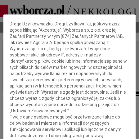
Dbamy o Twoją prywatność
Droga Użytkowniczko, Drogi Użytkowniku, jeśli wyrazisz
Nekrologi
Odeszli
Poradnik pogrzebowy
zgodę klikając "Akceptuję", Wyborcza sp. z o.o. oraz jej
Zaufani Partnerzy, w tym [
874
] Zaufanych Partnerów IAB,
jak również Agora S.A. będąca spółką powiązaną z
Wyborcza sp. z o.o., będą przetwarzać Twoje dane
Tadeusz Morzy
osobowe takie jak adresy IP, adresy e-mail czy
IMIĘ I NAZWISKO:
identyfikatory plików cookie lub inne informacje zapisane w
tych plikach do celów marketingowych, w szczególności
Poznań
REGION:
na potrzeby wyświetlania reklam dopasowanych do
06.02.2025
DATA EMISJI:
Twoich zainteresowań i preferencji w swoich serwisach,
aplikacjach i w Internecie lub personalizacji treści w nich
wyświetlanych. Wyrażenie zgody jest dobrowolne. Jeśli nie
chcesz wyrazić zgody, chcesz ograniczyć jej zakres lub
chcesz wycofać zgodę uprzednio udzieloną przejdź do
Z wielkim żalem przyjęliśmy wiadomość,
„Ustawień Zaawansowanych”.
Twoje dane osobowe mogą być przetwarzane także do
że w dniu 21 stycznia zmarł nasz Przyjaciel
celów badania i mierzenia informacji dotyczących
funkcjonowania serwisów i aplikacji lub łączone z danymi
dot. świadczonych Tobie usług. Jeśli podstawą