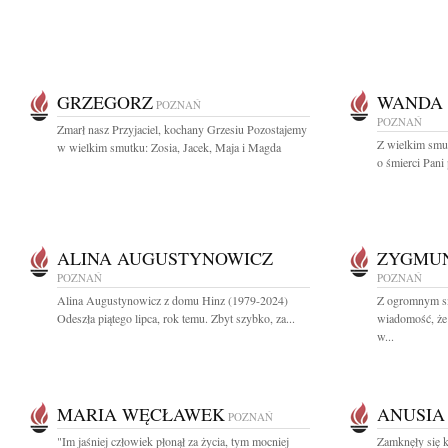
GRZEGORZ
WANDA 
POZNAŃ
POZNAŃ
Zmarł nasz Przyjaciel, kochany Grzesiu Pozostajemy
Z wielkim smu
w wielkim smutku: Zosia, Jacek, Maja i Magda
o śmierci Pani 
ALINA AUGUSTYNOWICZ
ZYGMU
POZNAŃ
POZNAŃ
Alina Augustynowicz z domu Hinz (1979-2024)
Z ogromnym sm
Odeszła piątego lipca, rok temu. Zbyt szybko, za...
wiadomość, że
w...
MARIA WĘCŁAWEK
ANUSIA
POZNAŃ
"Im jaśniej człowiek płonął za życia, tym mocniej
Zamknęły się k