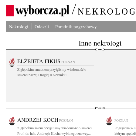
Nekrologi
Odeszli
Poradnik pogrzebowy
Inne nekrologi
ELŻBIETA FIKUS
POZNAŃ
Z głębokim smutkiem przyjęliśmy wiadomość o
śmierci naszej Drogiej Koleżanki i...
ANDRZEJ KOCH
POZNAŃ
POZNAŃ
Z głębokim żalem przyjęliśmy wiadomość o śmierci
Pogrążona w s
Prof. dr. hab. Andrzeja Kocha wybitnego znawcy...
którym spędził