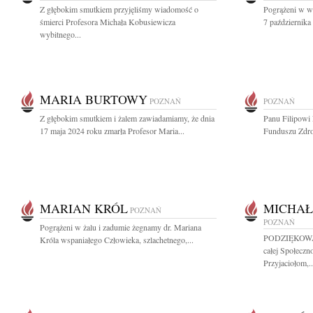
Z głębokim smutkiem przyjęliśmy wiadomość o
Pogrążeni w w
śmierci Profesora Michała Kobusiewicza
7 października 
wybitnego...
MARIA BURTOWY
POZNAŃ
POZNAŃ
Z głębokim smutkiem i żalem zawiadamiamy, że dnia
Panu Filipow
17 maja 2024 roku zmarła Profesor Maria...
Funduszu Zdro
MARIAN KRÓL
MICHAŁ
POZNAŃ
POZNAŃ
Pogrążeni w żalu i zadumie żegnamy dr. Mariana
PODZIĘKOWAN
Króla wspaniałego Człowieka, szlachetnego,...
całej Społeczn
Przyjaciołom,..