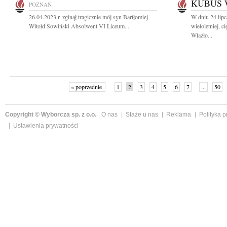
KUBUŚ 
POZNAŃ
26.04.2023 r. zginął tragicznie mój syn Bartłomiej
W dniu 24 lipc
Witold Sowiński Absolwent VI Liceum...
wieloletniej, 
Wlazło...
« poprzednie
1
2
3
4
5
6
7
...
50
Copyright © Wyborcza sp. z o.o.
O nas
Staże u nas
Reklama
Polityka 
Ustawienia prywatności