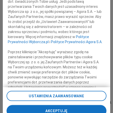
dot. świadczonych Tobie usług. Jeśli podstawą
przetwarzania Twoich danych jest uzasadniony interes
Wyborcza sp. z o.o., jej spółki powiązanej – Agora S.A. – lub
Jolanty Kusio
Zaufanych Partnerów, masz prawo wyrazić sprzeciw. Aby
to zrobić przejdź do „Ustawień Zaawansowanych” lub
skontaktuj się z administratorem – w zależności od
zakresu sprzeciwu i podmiotu, wobec którego jest
kierowany. Więcej informacji znajdziesz w
Polityce
Sędzi Sądu Rejonowego w Kozienicach
Prywatności Wyborcza.pl
i
Polityce Prywatności Agora S.A.
w stanie spoczynku
Poprzez kliknięcie "Akceptuję" wyrażasz zgodę na
zainstalowanie i przechowywanie plików typu cookie
Wyborczej sp. z o. o. jej Zaufanych Partnerów i Agora S.A.
na Twoim urządzeniu końcowym. Możesz też w każdej
Cześć Jej pamięci
chwili zmienić swoje preferencje dot. plików cookie,
ponownie wywołując narzędzie do zarządzania Twoimi
preferencjami dot. przetwarzania danych poprzez
odnośnik „Ustawienia prywatności” w stopce serwisu i
przechodząc do sekcji „Ustawienia zaawansowane”.
Koleżanki i Koledzy
USTAWIENIA ZAAWANSOWANE
Zmiana ustawień plików cookie możliwa jest także za
pomocą ustawień przeglądarki.
ze Stowarzyszenia Sędziów Polskich IUSTITIA
Oddział w Radomiu
AKCEPTUJĘ
My, nasi Zaufani Partnerzy i Agora S.A. możemy