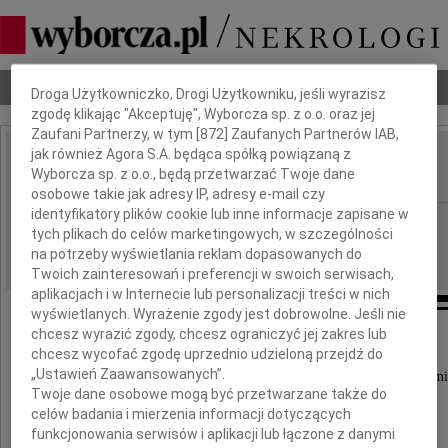
Dbamy o Twoją prywatność
Nekrologi
Odeszli
Poradnik pogrzebowy
Droga Użytkowniczko, Drogi Użytkowniku, jeśli wyrazisz
zgodę klikając "Akceptuję", Wyborcza sp. z o.o. oraz jej
Zaufani Partnerzy, w tym [
872
] Zaufanych Partnerów IAB,
jak również Agora S.A. będąca spółką powiązaną z
Jolanta Kusio
Wyborcza sp. z o.o., będą przetwarzać Twoje dane
IMIĘ I NAZWISKO:
osobowe takie jak adresy IP, adresy e-mail czy
identyfikatory plików cookie lub inne informacje zapisane w
Radom, GAZETA_AREA_CODE.R4
REGION:
tych plikach do celów marketingowych, w szczególności
06.10.2023
DATA EMISJI:
na potrzeby wyświetlania reklam dopasowanych do
Twoich zainteresowań i preferencji w swoich serwisach,
aplikacjach i w Internecie lub personalizacji treści w nich
wyświetlanych. Wyrażenie zgody jest dobrowolne. Jeśli nie
chcesz wyrazić zgody, chcesz ograniczyć jej zakres lub
chcesz wycofać zgodę uprzednio udzieloną przejdź do
„Ustawień Zaawansowanych”.
Z głębokim smutkiem przyjęliśmy wiadomość o śmi
Twoje dane osobowe mogą być przetwarzane także do
celów badania i mierzenia informacji dotyczących
funkcjonowania serwisów i aplikacji lub łączone z danymi
Pani