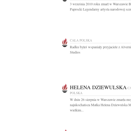
3 września 2010 roku zmarł w Warszawie 
Paprocki Legendarny artysta narodowej scen
CAŁA POLSKA
Radku byłeś wspaniały przyjaciele z Alvern
Studios
HELENA DZIEWULSKA
C
POLSKA
W dniu 26 sierpnia w Warszawie zmarła mo
najukochańsza Matka Helena Dziewulska M
wielkim...