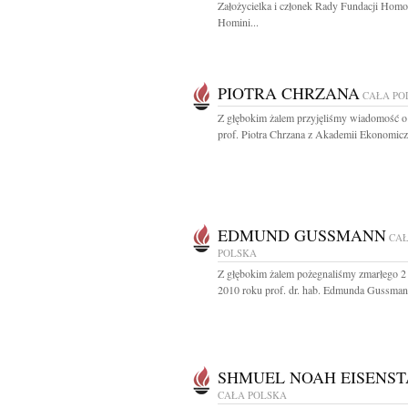
Założycielka i członek Rady Fundacji Homo
Homini...
PIOTRA CHRZANA
CAŁA PO
Z głębokim żalem przyjęliśmy wiadomość o
prof. Piotra Chrzana z Akademii Ekonomiczn
EDMUND GUSSMANN
CA
POLSKA
Z głębokim żalem pożegnaliśmy zmarłego 2
2010 roku prof. dr. hab. Edmunda Gussmann
SHMUEL NOAH EISENS
CAŁA POLSKA