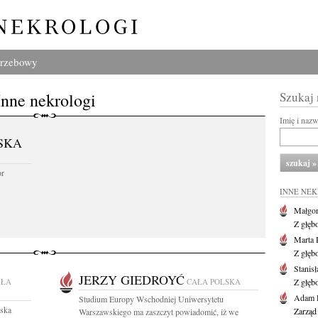
grzebowy
Inne nekrologi
Szukaj
Imię i naz
SKA
or
INNE NE
Małgor
Z głęb
Marta 
Z głęb
Stanis
JERZY GIEDROYĆ
AŁA
CAŁA POLSKA
Z głęb
Adam P
Studium Europy Wschodniej Uniwersytetu
ńska
Zarząd
Warszawskiego ma zaszczyt powiadomić, iż we