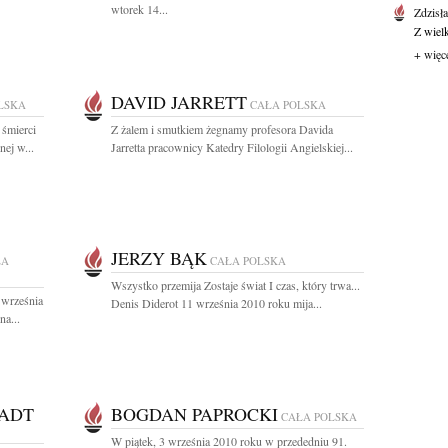
wtorek 14...
Zdzisł
Z wiel
+ więc
DAVID JARRETT
LSKA
CAŁA POLSKA
 śmierci
Z żalem i smutkiem żegnamy profesora Davida
ej w...
Jarretta pracownicy Katedry Filologii Angielskiej...
JERZY BĄK
ŁA
CAŁA POLSKA
Wszystko przemija Zostaje świat I czas, który trwa...
 września
Denis Diderot 11 września 2010 roku mija...
a...
TADT
BOGDAN PAPROCKI
CAŁA POLSKA
W piątek, 3 września 2010 roku w przededniu 91.