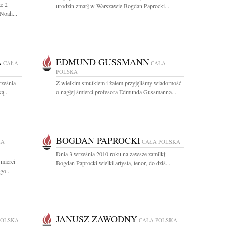
e 2
urodzin zmarł w Warszawie Bogdan Paprocki...
Noah...
A
EDMUND GUSSMANN
CAŁA
CAŁA
POLSKA
rześnia
Z wielkim smutkiem i żalem przyjęliśmy wiadomość
ą...
o nagłej śmierci profesora Edmunda Gussmanna...
BOGDAN PAPROCKI
ŁA
CAŁA POLSKA
Dnia 3 września 2010 roku na zawsze zamilkł
mierci
Bogdan Paprocki wielki artysta, tenor, do dziś...
go...
JANUSZ ZAWODNY
POLSKA
CAŁA POLSKA