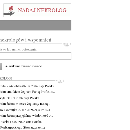
 nekrologów i wspomnień
wisko lub numer ogłoszenia:
+ szukanie zaawansowane
KROLOGI
zata Kościelska
06.08.2026
cała Polska
okim smutkiem żegnam Panią Profesor...
Rytel
31.07.2026
cała Polska
okim żalem w sercu żegnamy naszą...
ław Gomułka
27.07.2026
cała Polska
okim żalem przyjęliśmy wiadomość o...
ilecki
17.07.2026
cała Polska
 Podkarpackiego Stowarzyszenia...