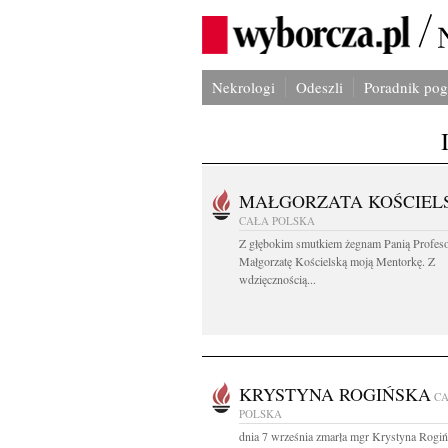
Nekrologi
Odeszli
Poradnik po
MAŁGORZATA KOŚCIEL
CAŁA POLSKA
Z głębokim smutkiem żegnam Panią Profes
Małgorzatę Kościelską moją Mentorkę. Z
wdzięcznością...
KRYSTYNA ROGIŃSKA
C
POLSKA
dnia 7 września zmarła mgr Krystyna Rogi