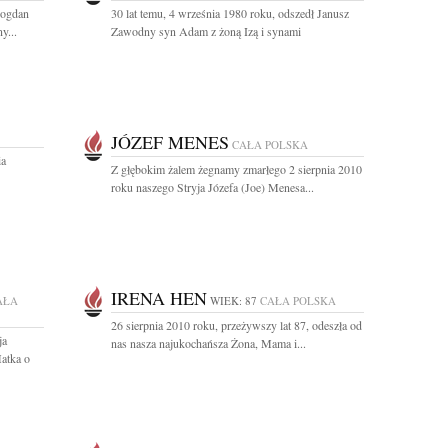
Bogdan
30 lat temu, 4 września 1980 roku, odszedł Janusz
y...
Zawodny syn Adam z żoną Izą i synami
JÓZEF MENES
CAŁA POLSKA
ia
Z głębokim żalem żegnamy zmarłego 2 sierpnia 2010
roku naszego Stryja Józefa (Joe) Menesa...
IRENA HEN
AŁA
WIEK: 87
CAŁA POLSKA
26 sierpnia 2010 roku, przeżywszy lat 87, odeszła od
ja
nas nasza najukochańsza Żona, Mama i...
atka o