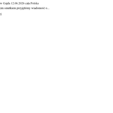
aw Gajda
12.06.2026
cała Polska
kim smutkiem przyjęliśmy wiadomość o...
ej