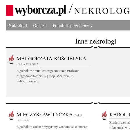
Nekrologi
Odeszli
Poradnik pogrzebowy
Inne nekrologi
MAŁGORZATA KOŚCIELSKA
CAŁA POLSKA
Z głębokim smutkiem żegnam Panią Profesor
Małgorzatę Kościelską moją Mentorkę. Z
wdzięcznością...
MIECZYSŁAW TYCZKA
KAROL 
CAŁA
POLSKA
Z żalem zawia
Z głębokim żalem przyjęliśmy wiadomość o śmierci
roku zmarł w w