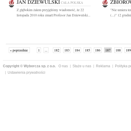
JAN DZIEWULSKI
ZBIOR
CAŁA POLSKA
Z głębokim żalem przyjęliśmy wiadomość, że 22
"Nie umiera ten
listopada 2010 roku zmarł Profesor Jan Dziewulski...
(...)" 12 grudn
« poprzednie
1
...
182
183
184
185
186
187
188
189
następne »
Copyright © Wyborcza sp. z o.o.
O nas
Staże u nas
Reklama
Polityka 
Ustawienia prywatności