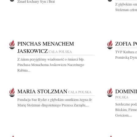
Zmarł kochany Syn i Brat
Z głębokim sm
Stolzman człon
PINCHAS MENACHEM
ZOFIA 
JASKOWICZ
CAŁA POLSKA
TVP Kultura z
Pomirską Dyre
Z żalem przyjęliśmy wiadomość o śmierci błp.
Pinchasa Menachema Joskowicza Naczelnego
Rabina...
MARIA STOLZMAN
DOMINI
CAŁA POLSKA
POLSKA
Fundacja Sue Ryder z głębokim smutkiem żegna dr
Serdeczne pod
Marię Stolzman długoletniego Prezesa Zarządu,...
Bliskim, Fir
Gościom,...