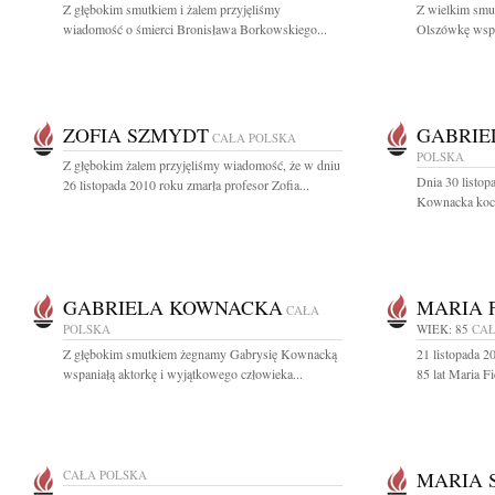
Z głębokim smutkiem i żalem przyjęliśmy
Z wielkim smu
wiadomość o śmierci Bronisława Borkowskiego...
Olszówkę wspan
ZOFIA SZMYDT
GABRIE
CAŁA POLSKA
POLSKA
Z głębokim żalem przyjęliśmy wiadomość, że w dniu
Dnia 30 listop
26 listopada 2010 roku zmarła profesor Zofia...
Kownacka koch
GABRIELA KOWNACKA
MARIA 
CAŁA
POLSKA
WIEK: 85
CAŁ
Z głębokim smutkiem żegnamy Gabrysię Kownacką
21 listopada 
wspaniałą aktorkę i wyjątkowego człowieka...
85 lat Maria F
CAŁA POLSKA
MARIA 