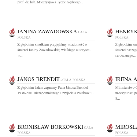
prof. dr. hab. Mieczysława Tyczki Sędziego...
JANINA ZAWADOWSKA
HENRYK
CAŁA
POLSKA
POLSKA
Z głębokim smutkiem przyjęliśmy wiadomość o
Z głębokim sm
śmierci Janiny Zawadowskiej wielkiego autorytetu
śmierci naszego
w...
serdecznego...
JÁNOS BRENDEL
IRENA 
CAŁA POLSKA
Z głębokim żalem żegnamy Pana Jánosa Brendel
Ministerstwo 
1938-2010 niezapomnianego Przyjaciela Polaków i...
uroczystości 
8...
BRONISŁAW BORKOWSKI
MIROSŁ
CAŁA
POLSKA
POLSKA