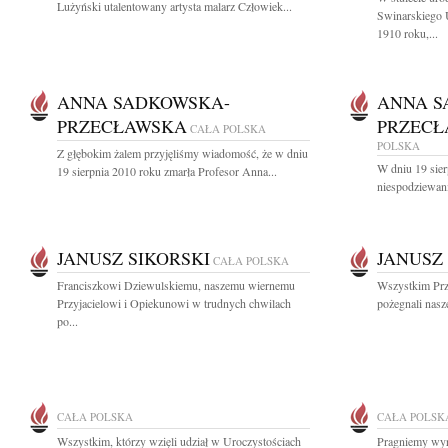
Lużyński utalentowany artysta malarz Człowiek...
Swinarskiego 
1910 roku,...
ANNA SADKOWSKA-
ANNA S
PRZECŁAWSKA
PRZECŁ
CAŁA POLSKA
POLSKA
Z głębokim żalem przyjęliśmy wiadomość, że w dniu
W dniu 19 sier
19 sierpnia 2010 roku zmarła Profesor Anna...
niespodziewani
JANUSZ SIKORSKI
JANUSZ
CAŁA POLSKA
Franciszkowi Dziewulskiemu, naszemu wiernemu
Wszystkim Prz
Przyjacielowi i Opiekunowi w trudnych chwilach
pożegnali nasz
po...
CAŁA POLSKA
CAŁA POLSK
Wszystkim, którzy wzięli udział w Uroczystościach
Pragniemy wyr