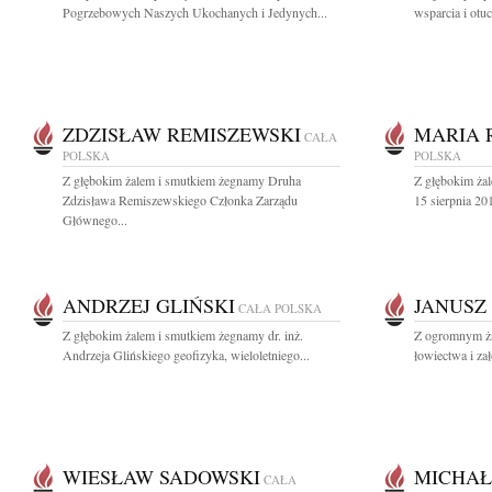
Pogrzebowych Naszych Ukochanych i Jedynych...
wsparcia i otuc
ZDZISŁAW REMISZEWSKI
MARIA 
CAŁA
POLSKA
POLSKA
Z głębokim żalem i smutkiem żegnamy Druha
Z głębokim ża
Zdzisława Remiszewskiego Członka Zarządu
15 sierpnia 20
Głównego...
ANDRZEJ GLIŃSKI
JANUSZ
CAŁA POLSKA
Z głębokim żalem i smutkiem żegnamy dr. inż.
Z ogromnym ża
Andrzeja Glińskiego geofizyka, wieloletniego...
łowiectwa i zał
WIESŁAW SADOWSKI
MICHAŁ
CAŁA