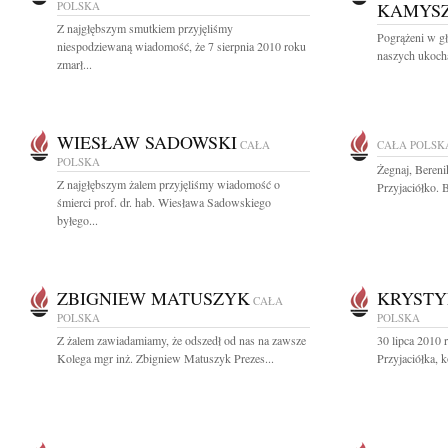
POLSKA
KAMYS
Z najgłębszym smutkiem przyjęliśmy
Pogrążeni w gł
niespodziewaną wiadomość, że 7 sierpnia 2010 roku
naszych ukocha
zmarł...
WIESŁAW SADOWSKI
CAŁA
CAŁA POLSK
POLSKA
Żegnaj, Bereni
Z najgłębszym żalem przyjęliśmy wiadomość o
Przyjaciółko. 
śmierci prof. dr. hab. Wiesława Sadowskiego
byłego...
ZBIGNIEW MATUSZYK
KRYSTY
CAŁA
POLSKA
POLSKA
Z żalem zawiadamiamy, że odszedł od nas na zawsze
30 lipca 2010 
Kolega mgr inż. Zbigniew Matuszyk Prezes...
Przyjaciółka, 