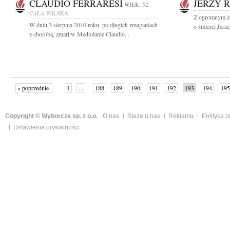
CLAUDIO FERRARESI
JERZY 
WIEK: 52
CAŁA POLSKA
Z ogromnym ża
W dniu 3 sierpnia 2010 roku, po długich zmaganiach
o śmierci Jerz
z chorobą, zmarł w Mediolanie Claudio...
« poprzednie
1
...
188
189
190
191
192
193
194
195
następne »
Copyright © Wyborcza sp. z o.o.
O nas
Staże u nas
Reklama
Polityka 
Ustawienia prywatności