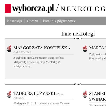
Nekrologi
Odeszli
Poradnik pogrzebowy
Inne nekrologi
MAŁGORZATA KOŚCIELSKA
MARTA 
CAŁA POLSKA
Z głębokim ża
Z głębokim smutkiem żegnam Panią Profesor
Przyjaciółkę M
Małgorzatę Kościelską moją Mentorkę. Z
wdzięcznością...
TADEUSZ LUŻYŃSKI
STANIS
CAŁA
POLSKA
SWINAR
23 sierpnia 2010 roku odszedł na zawsze Tadeusz
W stulecie uro