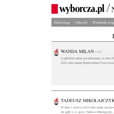
Nekrologi
Odeszli
Poradnik po
WANDA MILAN
ŁÓDŹ
Z głębokim żalem zawiadamiamy, że dnia 29
2026 roku zmarła Wanda Milan Uroczystości
TADEUSZ MIKOŁAJCZY
W dniu 1 czerwca 2010 roku zmarł, przeży
lat, ppłk w st. spocz. Tadeusz Mikołajczyk...