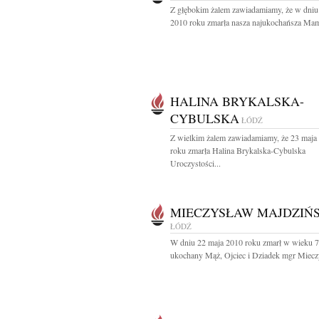
Z głębokim żalem zawiadamiamy, że w dniu
2010 roku zmarła nasza najukochańsza Mama
HALINA BRYKALSKA-
CYBULSKA
ŁÓDŹ
Z wielkim żalem zawiadamiamy, że 23 maja
roku zmarła Halina Brykalska-Cybulska
Uroczystości...
MIECZYSŁAW MAJDZIŃS
ŁÓDŹ
W dniu 22 maja 2010 roku zmarł w wieku 70
ukochany Mąż, Ojciec i Dziadek mgr Mieczy