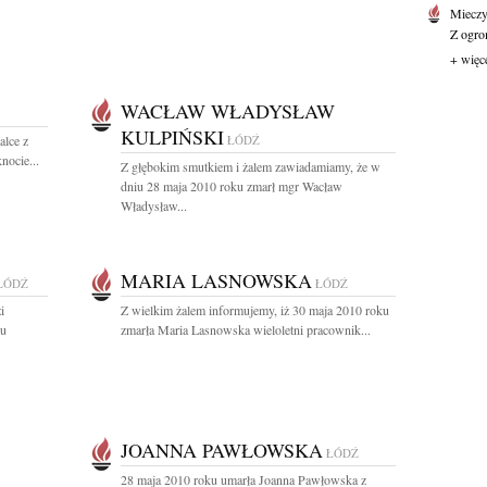
Mieczy
Z ogro
+ więc
WACŁAW WŁADYSŁAW
KULPIŃSKI
alce z
ŁÓDŹ
nocie...
Z głębokim smutkiem i żalem zawiadamiamy, że w
dniu 28 maja 2010 roku zmarł mgr Wacław
Władysław...
MARIA LASNOWSKA
ŁÓDŹ
ŁÓDŹ
i
Z wielkim żalem informujemy, iż 30 maja 2010 roku
ku
zmarła Maria Lasnowska wieloletni pracownik...
JOANNA PAWŁOWSKA
ŁÓDŹ
28 maja 2010 roku umarła Joanna Pawłowska z