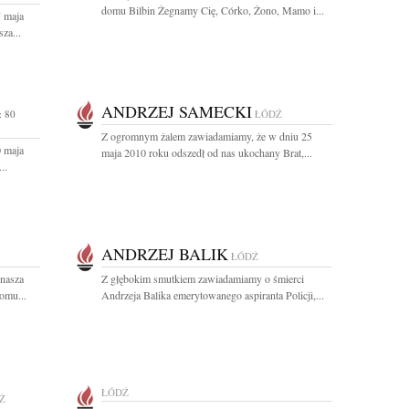
domu Bilbin Żegnamy Cię, Córko, Żono, Mamo i...
7 maja
za...
ANDRZEJ SAMECKI
 80
ŁÓDŹ
Z ogromnym żalem zawiadamiamy, że w dniu 25
0 maja
maja 2010 roku odszedł od nas ukochany Brat,...
..
ANDRZEJ BALIK
ŁÓDŹ
 nasza
Z głębokim smutkiem zawiadamiamy o śmierci
omu...
Andrzeja Balika emerytowanego aspiranta Policji,...
ŁÓDŹ
Ź