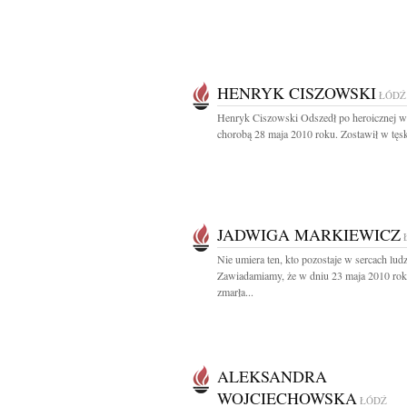
HENRYK CISZOWSKI
ŁÓDŹ
Henryk Ciszowski Odszedł po heroicznej w
chorobą 28 maja 2010 roku. Zostawił w tęsk
JADWIGA MARKIEWICZ
Nie umiera ten, kto pozostaje w sercach ludz
Zawiadamiamy, że w dniu 23 maja 2010 ro
zmarła...
ALEKSANDRA
WOJCIECHOWSKA
ŁÓDŹ