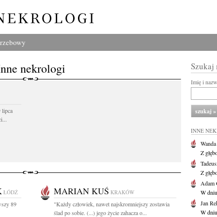
grzebowy
Inne nekrologi
Szukaj
Imię i naz
 lipca
...
INNE NE
Wanda
Z głęb
Tadeus
Z głęb
Adam 
K
MARIAN KUŚ
ŁÓDŹ
KRAKÓW
W dniu 
Jan Re
wszy 89
"Każdy człowiek, nawet najskromniejszy zostawia
W dniu
ślad po sobie. (...) jego życie zahacza o...