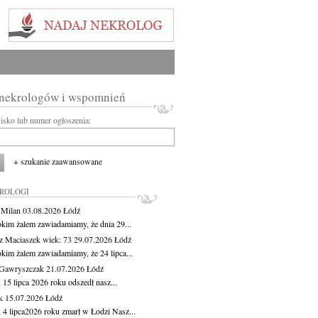
 nekrologów i wspomnień
wisko lub numer ogłoszenia:
+ szukanie zaawansowane
KROLOGI
 Milan
03.08.2026
Łódź
okim żalem zawiadamiamy, że dnia 29...
z Maciaszek
wiek: 73
29.07.2026
Łódź
okim żalem zawiadamiamy, że 24 lipca...
Gawryszczak
21.07.2026
Łódź
15 lipca 2026 roku odszedł nasz...
k
15.07.2026
Łódź
 4 lipca2026 roku zmarł w Łodzi Nasz...