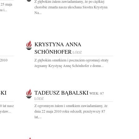
Z głębokim żalem zawiadamiamy, że po ciężkiej
 25 maja
chorobie zmarła nasza ukochana Siostra Krystyna
 i...
Na...
KRYSTYNA ANNA
SCHÖNHOFER
ŁÓDŹ
 2010
Z głębokim smutkiem i poczuciem ogromnej straty
żegnamy Krystynę Annę Schönhofer z domu...
KI
TADEUSZ BĄBALSKI
WIEK: 87
ŁÓDŹ
 lat nasz
Z ogromnym żalem i smutkiem zawiadamiamy, że
sław...
dnia 22 maja 2010 roku odszedł, przeżywszy 87
lat,...