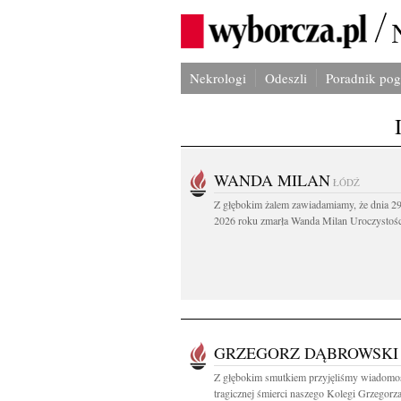
Nekrologi
Odeszli
Poradnik po
WANDA MILAN
ŁÓDŹ
Z głębokim żalem zawiadamiamy, że dnia 29
2026 roku zmarła Wanda Milan Uroczystości
GRZEGORZ DĄBROWSKI
Z głębokim smutkiem przyjęliśmy wiadomo
tragicznej śmierci naszego Kolegi Grzegorza