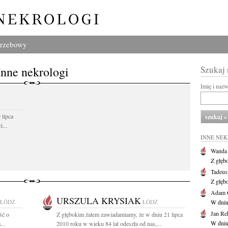
grzebowy
Inne nekrologi
Szukaj
Imię i naz
 lipca
...
INNE NE
Wanda
Z głęb
Tadeus
Z głęb
Adam 
URSZULA KRYSIAK
ŁÓDŹ
ŁÓDŹ
W dniu 
Jan Re
ść o
Z głębokim żalem zawiadamiamy, że w dniu 21 lipca
W dniu
...
2010 roku w wieku 84 lat odeszła od nas,...