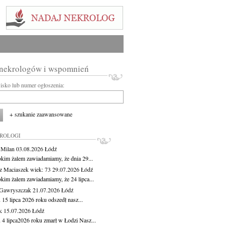
 nekrologów i wspomnień
wisko lub numer ogłoszenia:
+ szukanie zaawansowane
KROLOGI
 Milan
03.08.2026
Łódź
okim żalem zawiadamiamy, że dnia 29...
z Maciaszek
wiek: 73
29.07.2026
Łódź
okim żalem zawiadamiamy, że 24 lipca...
Gawryszczak
21.07.2026
Łódź
15 lipca 2026 roku odszedł nasz...
k
15.07.2026
Łódź
 4 lipca2026 roku zmarł w Łodzi Nasz...