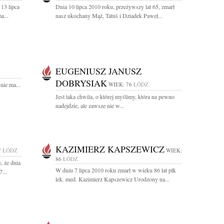
13 lipca
Dnia 10 lipca 2010 roku, przeżywszy lat 65, zmarł
a...
nasz ukochany Mąż, Tatuś i Dziadek Paweł...
EUGENIUSZ JANUSZ
DOBRYSIAK
nie ma...
WIEK: 76
ŁÓDŹ
Jest taka chwila, o której myślimy, która na pewno
nadejdzie, ale zawsze nie w...
KAZIMIERZ KAPSZEWICZ
7
ŁÓDŹ
WIEK:
86
ŁÓDŹ
, że dnia
W dniu 7 lipca 2010 roku zmarł w wieku 86 lat płk
...
lek. med. Kazimierz Kapszewicz Urodzony na...