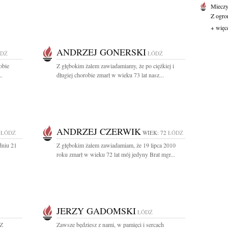
Mieczy
Z ogro
+ więc
ANDRZEJ GONERSKI
DŹ
ŁÓDŹ
obie
Z głębokim żalem zawiadamiamy, że po ciężkiej i
..
długiej chorobie zmarł w wieku 73 lat nasz...
ANDRZEJ CZERWIK
ŁÓDŹ
WIEK: 72
ŁÓDŹ
dniu 21
Z głębokim żalem zawiadamiam, że 19 lipca 2010
.
roku zmarł w wieku 72 lat mój jedyny Brat mgr...
JERZY GADOMSKI
ŁÓDŹ
 Z
Zawsze będziesz z nami, w pamięci i sercach