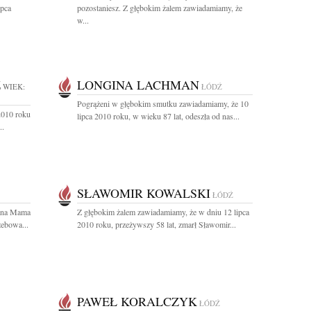
ipca
pozostaniesz. Z głębokim żalem zawiadamiamy, że
w...
Z
LONGINA LACHMAN
WIEK:
ŁÓDŹ
Pogrążeni w głębokim smutku zawiadamiamy, że 10
2010 roku
lipca 2010 roku, w wieku 87 lat, odeszła od nas...
..
SŁAWOMIR KOWALSKI
ŁÓDŹ
hana Mama
Z głębokim żalem zawiadamiamy, że w dniu 12 lipca
zebowa...
2010 roku, przeżywszy 58 lat, zmarł Sławomir...
PAWEŁ KORALCZYK
ŁÓDŹ