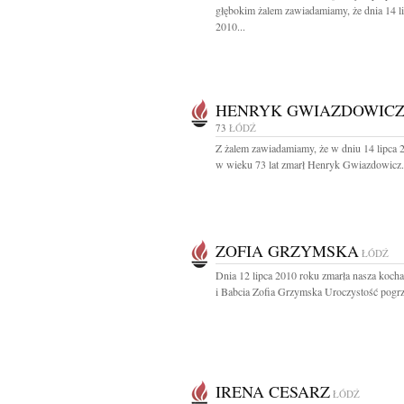
głębokim żalem zawiadamiamy, że dnia 14 l
2010...
HENRYK GWIAZDOWIC
73
ŁÓDŹ
Z żalem zawiadamiamy, że w dniu 14 lipca 
w wieku 73 lat zmarł Henryk Gwiazdowicz.
ZOFIA GRZYMSKA
ŁÓDŹ
Dnia 12 lipca 2010 roku zmarła nasza koc
i Babcia Zofia Grzymska Uroczystość pogr
IRENA CESARZ
ŁÓDŹ