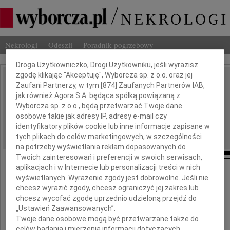
Nekrologi
Odeszli
Poradnik pogrzebowy
Dbamy o Twoją prywatność
Droga Użytkowniczko, Drogi Użytkowniku, jeśli wyrazisz
zgodę klikając "Akceptuję", Wyborcza sp. z o.o. oraz jej
Zofia Zarzycka
Zaufani Partnerzy, w tym [
874
] Zaufanych Partnerów IAB,
IMIĘ I NAZWISKO:
jak również Agora S.A. będąca spółką powiązaną z
Wyborcza sp. z o.o., będą przetwarzać Twoje dane
Łódź
REGION:
osobowe takie jak adresy IP, adresy e-mail czy
identyfikatory plików cookie lub inne informacje zapisane w
17.06.2010
DATA EMISJI:
tych plikach do celów marketingowych, w szczególności
na potrzeby wyświetlania reklam dopasowanych do
Twoich zainteresowań i preferencji w swoich serwisach,
aplikacjach i w Internecie lub personalizacji treści w nich
wyświetlanych. Wyrażenie zgody jest dobrowolne. Jeśli nie
Człowiek odchodzi, pamięć zostaje
chcesz wyrazić zgody, chcesz ograniczyć jej zakres lub
chcesz wycofać zgodę uprzednio udzieloną przejdź do
„Ustawień Zaawansowanych”.
Twoje dane osobowe mogą być przetwarzane także do
Z głębokim żalem zawiadamiamy,
celów badania i mierzenia informacji dotyczących