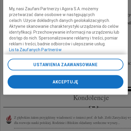
My, nasi Zaufani Partnerzy i Agora S.A. możemy
przetwarzać dane osobowe w następujących
Senat, Rada Wydziału Zarządzania i pracownicy
celach:
Użycie dokładnych danych geolokalizacyjnych.
Społecznej Wyższej Szkoły Przedsiębiorczości i Zarząd
Aktywne skanowanie charakterystyki urządzenia do celów
identyfikacji. Przechowywanie informacji na urządzeniu lub
dostęp do nich. Spersonalizowane reklamy i treści, pomiar
reklam i treści, badnie odbiorców i ulepszanie usług.
Uroczystość pogrzebowa odbędzie się
Lista Zaufanych Partnerów
w dniu 18 czerwca 2010 roku (piątek)
o godzinie 14.00 w kaplicy cmentarza rzymskokatolic
USTAWIENIA ZAAWANSOWANE
przy ulicy Smutnej 10 w Łodzi.
AKCEPTUJĘ
Kondolencje
Z głębokim żalem przyjęliśmy wiadomość o śmierci prof. dr hab. Zofii Zarzyckiej 
dla rozwoju nauki polskiej. Rodzinie i Bliskim składamy serdeczne wyrazy...