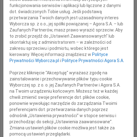
że w dniu 12 czerwca 2010 roku odeszła
funkcjonowania serwisów i aplikacji lub łączone z danymi
dot. świadczonych Tobie usług. Jeśli podstawą
przetwarzania Twoich danych jest uzasadniony interes
Wyborcza sp. z o.o., jej spółki powiązanej – Agora S.A. – lub
prof. dr hab.
Zaufanych Partnerów, masz prawo wyrazić sprzeciw. Aby
to zrobić przejdź do „Ustawień Zaawansowanych” lub
skontaktuj się z administratorem – w zależności od
Zofia Zarzycka
zakresu sprzeciwu i podmiotu, wobec którego jest
kierowany. Więcej informacji znajdziesz w
Polityce
Prywatności Wyborcza.pl
i
Polityce Prywatności Agora S.A.
serdeczny Człowiek, Przyjaciel młodzieży.
Poprzez kliknięcie "Akceptuję" wyrażasz zgodę na
zainstalowanie i przechowywanie plików typu cookie
Wyborczej sp. z o. o. jej Zaufanych Partnerów i Agora S.A.
na Twoim urządzeniu końcowym. Możesz też w każdej
Wyrazy głębokiego współczucia
chwili zmienić swoje preferencje dot. plików cookie,
ponownie wywołując narzędzie do zarządzania Twoimi
preferencjami dot. przetwarzania danych poprzez
Rodzinie
odnośnik „Ustawienia prywatności” w stopce serwisu i
przechodząc do sekcji „Ustawienia zaawansowane”.
Zmiana ustawień plików cookie możliwa jest także za
pomocą ustawień przeglądarki.
składają