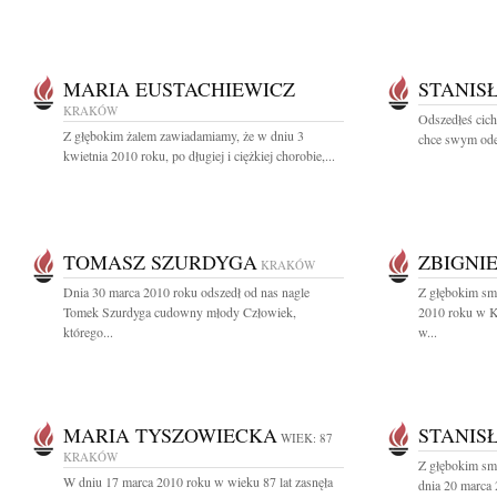
MARIA EUSTACHIEWICZ
STANIS
KRAKÓW
Odszedłeś cicho
Z głębokim żalem zawiadamiamy, że w dniu 3
chce swym odej
kwietnia 2010 roku, po długiej i ciężkiej chorobie,...
TOMASZ SZURDYGA
ZBIGNI
KRAKÓW
Dnia 30 marca 2010 roku odszedł od nas nagle
Z głębokim sm
Tomek Szurdyga cudowny młody Człowiek,
2010 roku w Kr
którego...
w...
MARIA TYSZOWIECKA
STANIS
WIEK: 87
KRAKÓW
Z głębokim sm
W dniu 17 marca 2010 roku w wieku 87 lat zasnęła
dnia 20 marca 