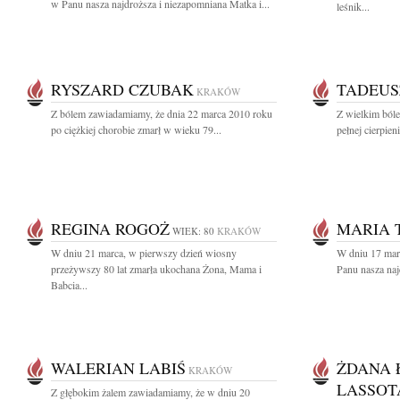
w Panu nasza najdroższa i niezapomniana Matka i...
leśnik...
RYSZARD CZUBAK
TADEUS
KRAKÓW
Z bólem zawiadamiamy, że dnia 22 marca 2010 roku
Z wielkim bóle
po ciężkiej chorobie zmarł w wieku 79...
pełnej cierpien
REGINA ROGOŻ
MARIA 
WIEK: 80
KRAKÓW
W dniu 21 marca, w pierwszy dzień wiosny
W dniu 17 marc
przeżywszy 80 lat zmarła ukochana Żona, Mama i
Panu nasza naj
Babcia...
WALERIAN LABIŚ
ŻDANA 
KRAKÓW
LASSOT
Z głębokim żalem zawiadamiamy, że w dniu 20