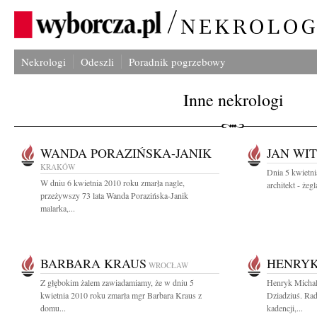
Nekrologi
Odeszli
Poradnik pogrzebowy
Inne nekrologi
WANDA PORAZIŃSKA-JANIK
JAN WI
KRAKÓW
Dnia 5 kwietni
W dniu 6 kwietnia 2010 roku zmarła nagle,
architekt - żeg
przeżywszy 73 lata Wanda Porazińska-Janik
malarka,...
BARBARA KRAUS
HENRYK
WROCŁAW
Z głębokim żalem zawiadamiamy, że w dniu 5
Henryk Michal
kwietnia 2010 roku zmarła mgr Barbara Kraus z
Dziadziuś. Ra
domu...
kadencji,...