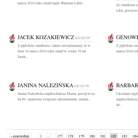
marca 2010 roku zmarł nagle Walerian Labiś...
Ze smutkiem z
roku, przeżywsz
JACEK KOZAKIEWICZ
GENOWE
KRAKÓW
Z głębokim smutkiem i żalem zawiadamiamy że w
Z głębokim sm
dniu 16 marca 2010 roku zmarł w wieku 76 lat
marca 2010 rok
Jacek...
JANINA NALEZIŃSKA
BARBAR
KRAKÓW
Janina Nalezińska najukochańsza Mama, przeżywszy
Ukochani nigd
lat 80, opatrzona świętymi sakramentami, zmarła...
najukochańsza
lat...
« poprzednie
1
...
177
178
179
180
181
182
183
184