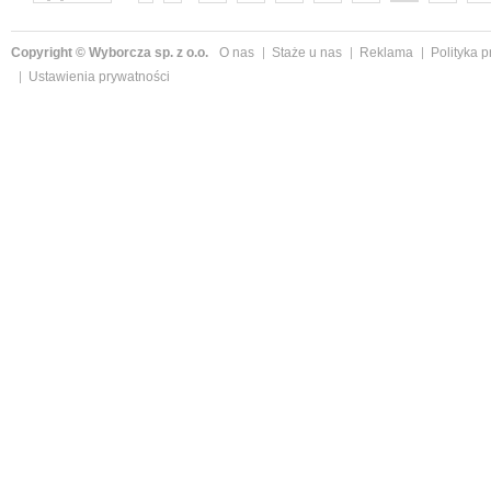
następne »
Copyright © Wyborcza sp. z o.o.
O nas
Staże u nas
Reklama
Polityka 
Ustawienia prywatności