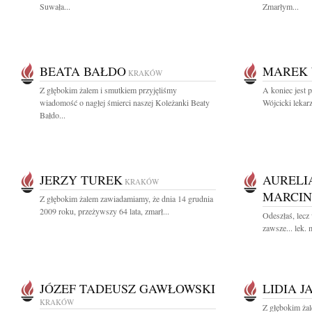
Suwała...
Zmarłym...
BEATA BAŁDO
MAREK 
KRAKÓW
Z głębokim żalem i smutkiem przyjęliśmy
A koniec jest 
wiadomość o nagłej śmierci naszej Koleżanki Beaty
Wójcicki lekarz
Bałdo...
JERZY TUREK
AURELIA
KRAKÓW
MARCI
Z głębokim żalem zawiadamiamy, że dnia 14 grudnia
2009 roku, przeżywszy 64 lata, zmarł...
Odeszłaś, lecz
zawsze... lek.
JÓZEF TADEUSZ GAWŁOWSKI
LIDIA 
KRAKÓW
Z głębokim ża