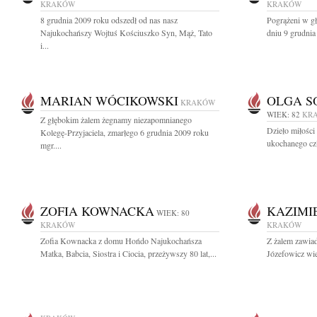
KRAKÓW
KRAKÓW
8 grudnia 2009 roku odszedł od nas nasz
Pogrążeni w g
Najukochańszy Wojtuś Kościuszko Syn, Mąż, Tato
dniu 9 grudnia
i...
MARIAN WÓCIKOWSKI
OLGA S
KRAKÓW
WIEK: 82
KR
Z głębokim żalem żegnamy niezapomnianego
Dzieło miłości
Kolegę-Przyjaciela, zmarłego 6 grudnia 2009 roku
ukochanego czł
mgr....
ZOFIA KOWNACKA
KAZIMI
WIEK: 80
KRAKÓW
KRAKÓW
Zofia Kownacka z domu Hońdo Najukochańsza
Z żalem zawiad
Matka, Babcia, Siostra i Ciocia, przeżywszy 80 lat,...
Józefowicz wiel