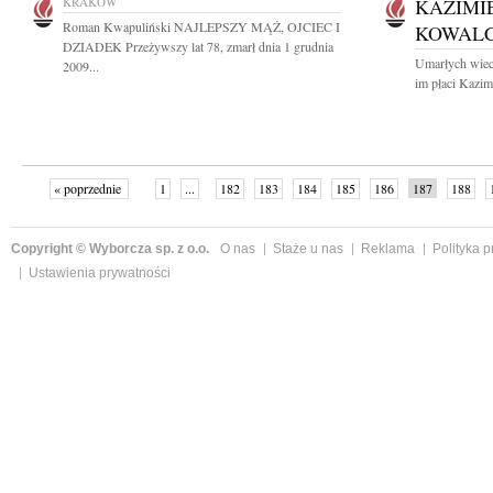
KRAKÓW
KAZIMI
Roman Kwapuliński NAJLEPSZY MĄŻ, OJCIEC I
KOWAL
DZIADEK Przeżywszy lat 78, zmarł dnia 1 grudnia
Umarłych wiecz
2009...
im płaci Kazi
« poprzednie
1
...
182
183
184
185
186
187
188
Copyright © Wyborcza sp. z o.o.
O nas
Staże u nas
Reklama
Polityka 
Ustawienia prywatności