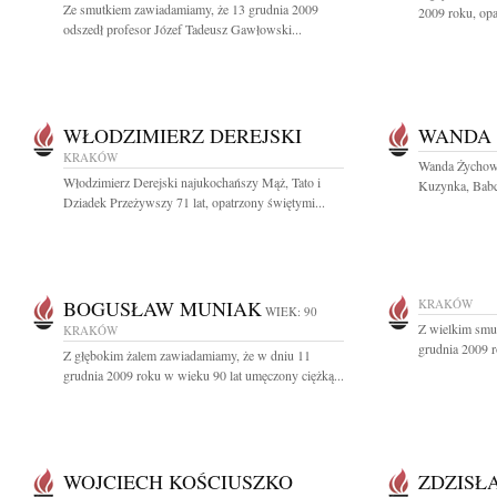
Ze smutkiem zawiadamiamy, że 13 grudnia 2009
2009 roku, opa
odszedł profesor Józef Tadeusz Gawłowski...
WŁODZIMIERZ DEREJSKI
WANDA
KRAKÓW
Wanda Żychows
Włodzimierz Derejski najukochańszy Mąż, Tato i
Kuzynka, Babcia
Dziadek Przeżywszy 71 lat, opatrzony świętymi...
BOGUSŁAW MUNIAK
KRAKÓW
WIEK: 90
Z wielkim smu
KRAKÓW
grudnia 2009 r
Z głębokim żalem zawiadamiamy, że w dniu 11
grudnia 2009 roku w wieku 90 lat umęczony ciężką...
WOJCIECH KOŚCIUSZKO
ZDZISŁ