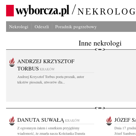
Nekrologi
Odeszli
Poradnik pogrzebowy
Inne nekrologi
ANDRZEJ KRZYSZTOF
TORBUS
KRAKÓW
Andrzej Krzysztof Torbus poeta prozaik, autor
tekstów piosenek, utworów dla...
DANUTA SUWAŁĄ
JÓZEF 
KRAKÓW
Z ogromnym żalem i smutkiem przyjęliśmy
Dnia 17 grudni
wiadomość, że zmarła nasza Koleżanka Danuta
Józef Sambors