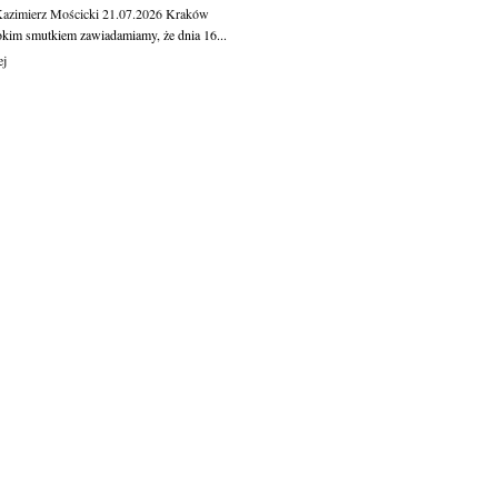
Kazimierz Mościcki
21.07.2026
Kraków
okim smutkiem zawiadamiamy, że dnia 16...
ej