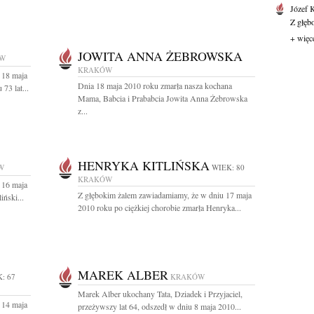
Józef 
Z głęb
+ więc
JOWITA ANNA ŻEBROWSKA
W
KRAKÓW
 18 maja
Dnia 18 maja 2010 roku zmarła nasza kochana
73 lat...
Mama, Babcia i Prababcia Jowita Anna Żebrowska
z...
HENRYKA KITLIŃSKA
W
WIEK: 80
KRAKÓW
 16 maja
Z głębokim żalem zawiadamiamy, że w dniu 17 maja
ński...
2010 roku po ciężkiej chorobie zmarła Henryka...
MAREK ALBER
: 67
KRAKÓW
Marek Alber ukochany Tata, Dziadek i Przyjaciel,
 14 maja
przeżywszy lat 64, odszedł w dniu 8 maja 2010...