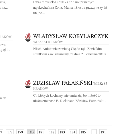
cia,
Ewa Chmielek-Łubińska dr nauk prawnych
 na...
najukochańsza Żona, Mama i Siostra przeżywszy lat
66, po...
WŁADYSŁAW KOBYLARCZYK
RAKÓW
WIEK: 84
KRAKÓW
iowa,
Niech Aniołowie zawiodą Cię do raju Z wielkim
iej i...
smutkiem zawiadamiamy, że dnia 27 kwietnia 2010...
ZDZISŁAW PAŁASIŃSKI
WIEK: 83
KRAKÓW
Ci, których kochamy, nie umierają, bo miłość to
as w
nieśmiertelność E. Dickinson Zdzisław Pałasiński...
77
178
179
180
181
182
183
184
185
...
191