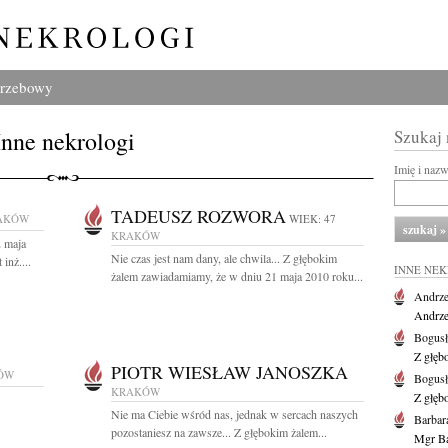
grzebowy
Inne nekrologi
Szukaj
Imię i naz
TADEUSZ ROZWORA
AKÓW
WIEK: 47
KRAKÓW
2 maja
Nie czas jest nam dany, ale chwila... Z głębokim
inż....
INNE NE
żalem zawiadamiamy, że w dniu 21 maja 2010 roku...
Andrze
Andrzej
Bogus
Z głęb
PIOTR WIESŁAW JANOSZKA
ÓW
Bogus
KRAKÓW
Z głęb
Nie ma Ciebie wśród nas, jednak w sercach naszych
Barbar
pozostaniesz na zawsze... Z głębokim żalem...
Mgr Ba