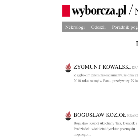
Nekrologi
Odeszli
Poradnik po
ZYGMUNT KOWALSKI
KR
Z głębokim żalem zawiadamiamy, że dnia 2
2010 roku zasnął w Panu, przeżywszy 79 lat 
BOGUSŁAW KOZIOŁ
KRAK
Bogusław Kozioł ukochany Tata, Dziadek i
Pradziadek, wieloletni dyrektor przemysłu
mięsnego,...