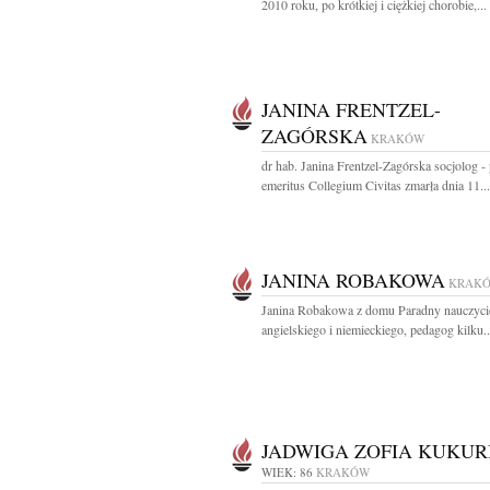
2010 roku, po krótkiej i ciężkiej chorobie,...
JANINA FRENTZEL-
ZAGÓRSKA
KRAKÓW
dr hab. Janina Frentzel-Zagórska socjolog -
emeritus Collegium Civitas zmarła dnia 11...
JANINA ROBAKOWA
KRAK
Janina Robakowa z domu Paradny nauczycie
angielskiego i niemieckiego, pedagog kilku..
JADWIGA ZOFIA KUKUR
WIEK: 86
KRAKÓW