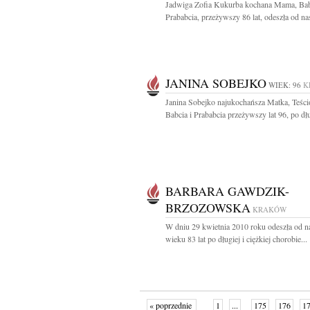
Jadwiga Zofia Kukurba kochana Mama, Bab
Prababcia, przeżywszy 86 lat, odeszła od nas
JANINA SOBEJKO
WIEK: 96
K
Janina Sobejko najukochańsza Matka, Teśc
Babcia i Prababcia przeżywszy lat 96, po dług
BARBARA GAWDZIK-
BRZOZOWSKA
KRAKÓW
W dniu 29 kwietnia 2010 roku odeszła od n
wieku 83 lat po długiej i ciężkiej chorobie...
« poprzednie
1
...
175
176
1