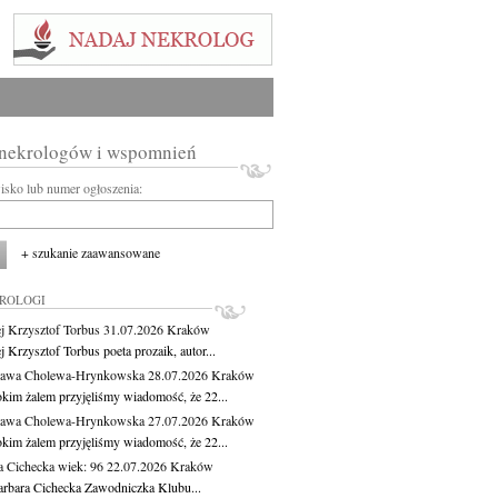
 nekrologów i wspomnień
wisko lub numer ogłoszenia:
+ szukanie zaawansowane
KROLOGI
j Krzysztof Torbus
31.07.2026
Kraków
 Krzysztof Torbus poeta prozaik, autor...
ława Cholewa-Hrynkowska
28.07.2026
Kraków
okim żalem przyjęliśmy wiadomość, że 22...
ława Cholewa-Hrynkowska
27.07.2026
Kraków
okim żalem przyjęliśmy wiadomość, że 22...
a Cichecka
wiek: 96
22.07.2026
Kraków
rbara Cichecka Zawodniczka Klubu...