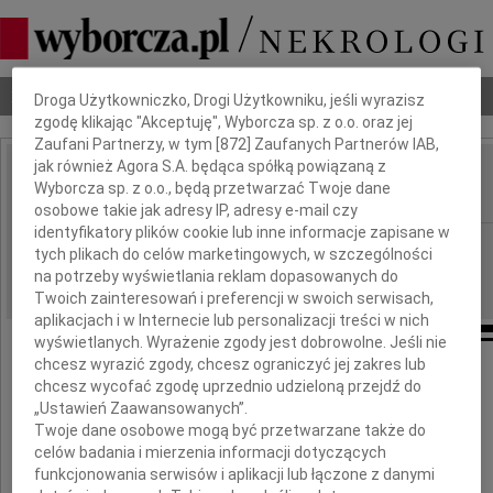
Dbamy o Twoją prywatność
Nekrologi
Odeszli
Poradnik pogrzebowy
Droga Użytkowniczko, Drogi Użytkowniku, jeśli wyrazisz
zgodę klikając "Akceptuję", Wyborcza sp. z o.o. oraz jej
Zaufani Partnerzy, w tym [
872
] Zaufanych Partnerów IAB,
jak również Agora S.A. będąca spółką powiązaną z
Władysław Macharski
Wyborcza sp. z o.o., będą przetwarzać Twoje dane
IMIĘ I NAZWISKO:
osobowe takie jak adresy IP, adresy e-mail czy
identyfikatory plików cookie lub inne informacje zapisane w
Kraków
REGION:
tych plikach do celów marketingowych, w szczególności
12.06.2010
na potrzeby wyświetlania reklam dopasowanych do
DATA EMISJI:
Twoich zainteresowań i preferencji w swoich serwisach,
aplikacjach i w Internecie lub personalizacji treści w nich
wyświetlanych. Wyrażenie zgody jest dobrowolne. Jeśli nie
chcesz wyrazić zgody, chcesz ograniczyć jej zakres lub
Jezu, ufam Tobie.
chcesz wycofać zgodę uprzednio udzieloną przejdź do
„Ustawień Zaawansowanych”.
Twoje dane osobowe mogą być przetwarzane także do
celów badania i mierzenia informacji dotyczących
funkcjonowania serwisów i aplikacji lub łączone z danymi