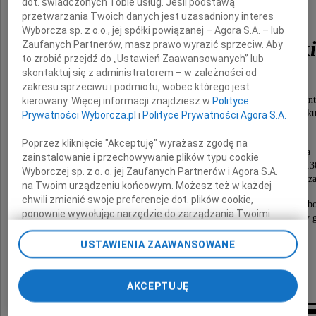
dot. świadczonych Tobie usług. Jeśli podstawą
przetwarzania Twoich danych jest uzasadniony interes
Wyborcza sp. z o.o., jej spółki powiązanej – Agora S.A. – lub
Władysław Macharski
Zaufanych Partnerów, masz prawo wyrazić sprzeciw. Aby
to zrobić przejdź do „Ustawień Zaawansowanych” lub
skontaktuj się z administratorem – w zależności od
zakresu sprzeciwu i podmiotu, wobec którego jest
adwokat, profes Zakonu Maltańskiego,
po ciężkiej chorobie, umocniony świętymi sakramen
kierowany. Więcej informacji znajdziesz w
Polityce
zmarł w wieku 85 lat dnia 10 czerwca 2010 rok
Prywatności Wyborcza.pl
i
Polityce Prywatności Agora S.A.
w Krakowie.
Poprzez kliknięcie "Akceptuję" wyrażasz zgodę na
Msza święta pogrzebowa zostanie odprawiona
zainstalowanie i przechowywanie plików typu cookie
we wtorek 15 czerwca 2010 roku o godzinie 11.3
Wyborczej sp. z o. o. jej Zaufanych Partnerów i Agora S.A.
w kościele św. Szczepana przy ulicy Sienkiewicza
na Twoim urządzeniu końcowym. Możesz też w każdej
chwili zmienić swoje preferencje dot. plików cookie,
Odprowadzenie Ciała Zmarłego do rodzinnego grob
ponownie wywołując narzędzie do zarządzania Twoimi
na Cmentarzu Rakowickim o godzinie 13.30 od bramy g
preferencjami dot. przetwarzania danych poprzez
odnośnik „Ustawienia prywatności” w stopce serwisu i
USTAWIENIA ZAAWANSOWANE
Brat, dzieci, wnuki, prawnuki i rodzina
przechodząc do sekcji „Ustawienia zaawansowane”.
Zamiast kwiatów możliwość złożenia ofiary
Zmiana ustawień plików cookie możliwa jest także za
na Hospicjum św. Łazarza w Krakowie.
pomocą ustawień przeglądarki.
AKCEPTUJĘ
My, nasi Zaufani Partnerzy i Agora S.A. możemy