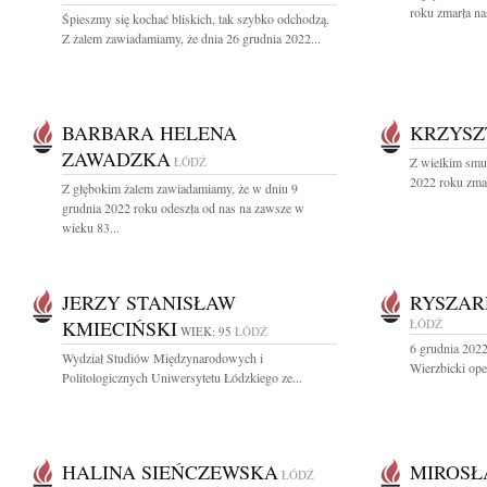
roku zmarła na
Śpieszmy się kochać bliskich, tak szybko odchodzą.
Z żalem zawiadamiamy, że dnia 26 grudnia 2022...
BARBARA HELENA
KRZYSZ
ZAWADZKA
ŁÓDŹ
Z wielkim smu
2022 roku zmar
Z głębokim żalem zawiadamiamy, że w dniu 9
grudnia 2022 roku odeszła od nas na zawsze w
wieku 83...
JERZY STANISŁAW
RYSZAR
KMIECIŃSKI
ŁÓDŹ
WIEK: 95
ŁÓDŹ
6 grudnia 2022
Wydział Studiów Międzynarodowych i
Wierzbicki oper
Politologicznych Uniwersytetu Łódzkiego ze...
HALINA SIEŃCZEWSKA
MIROSŁ
ŁÓDŹ