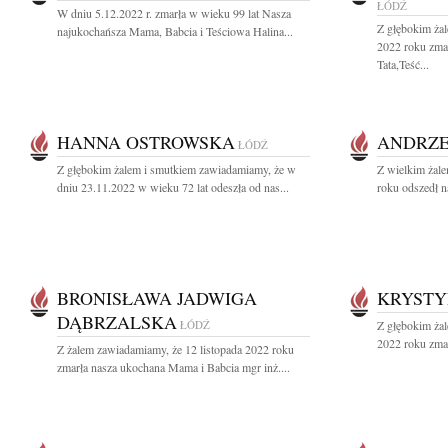
ŁÓDŹ
W dniu 5.12.2022 r. zmarła w wieku 99 lat Nasza
Z głębokim żal
najukochańsza Mama, Babcia i Teściowa Halina...
2022 roku zma
Tata,Teść...
HANNA OSTROWSKA
ANDRZE
ŁÓDŹ
Z głębokim żalem i smutkiem zawiadamiamy, że w
Z wielkim żale
dniu 23.11.2022 w wieku 72 lat odeszła od nas...
roku odszedł n
BRONISŁAWA JADWIGA
KRYST
DĄBRZALSKA
ŁÓDŹ
Z głębokim żal
2022 roku zma
Z żalem zawiadamiamy, że 12 listopada 2022 roku
zmarła nasza ukochana Mama i Babcia mgr inż....