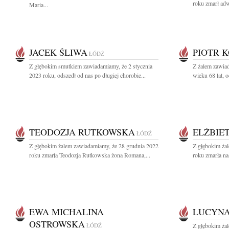
roku zmarł adw
Maria...
JACEK ŚLIWA
PIOTR 
ŁÓDŹ
Z głębokim smutkiem zawiadamiamy, że 2 stycznia
Z żalem zawia
2023 roku, odszedł od nas po długiej chorobie...
wieku 68 lat, 
TEODOZJA RUTKOWSKA
ELŻBIE
ŁÓDŹ
Z głębokim żalem zawiadamiamy, że 28 grudnia 2022
Z głębokim ża
roku zmarła Teodozja Rutkowska żona Romana,...
roku zmarła na
EWA MICHALINA
LUCYNA
OSTROWSKA
ŁÓDŹ
Z głębokim ża