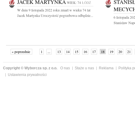
JACEK MARTYNKA
STANIS
WIEK: 74
ŁÓDŹ
MECYC
W dniu 9 listopada 2022 roku zmarł w wieku 74 lat
Jacek Martynka Uroczystość pogrzebowa odbędzie...
6 listopada 20
Stanisław Nap
« poprzednie
1
...
13
14
15
16
17
18
19
20
21
»
Copyright © Wyborcza sp. z o.o.
O nas
Staże u nas
Reklama
Polityka 
Ustawienia prywatności