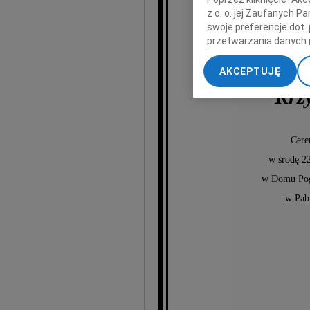
z o. o. jej Zaufanych 
swoje preferencje dot.
przetwarzania danych 
„Ustawienia zaawansow
AKCEPTUJĘ
My, nasi Zaufani Part
Krzy
dokładnych danych geol
Przechowywanie informa
treści, badnie odbiorcó
Cere
w środę 2
w Domu Pog
w Pabi