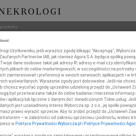
ogrzebowy
tność
Szukaj
of Jabłoński
ogi Użytkowniku, jeśli wyrazisz zgodę klikając "Akceptuję", Wyborcza sp
Imię i na
 Zaufanych Partnerów IAB, jak również Agora S.A. będąca spółką powi
Twoje dane osobowe takie jak adresy IP, adresy e-mail czy identyfikato
 tych plikach do celów marketingowych, w szczególności na potrzeby 
 zainteresowań i preferencji w swoich serwisach, aplikacjach i w Int
w nich wyświetlanych. Wyrażenie zgody jest dobrowolne. Jeśli nie chce
INNE NE
 lub chcesz wycofać zgodę uprzednio udzieloną przejdź do „Ustawień
Wand
gą być przetwarzane także do celów badania i mierzenia informacji
Z głę
w i aplikacji lub łączone z danymi dot. świadczonych Tobie usług. Jeś
Tadeu
nych jest uzasadniony interes Wyborcza sp. z o.o., jej spółki powiąza
Z głę
ębokim żalem zawiadamiamy,
masz prawo wyrazić sprzeciw. Aby to zrobić przejdź do „Ustawień Z
Adam
istratorem – w zależności od zakresu sprzeciwu i podmiotu, wobec któ
obotę 18 marca 2023 roku zmarł
W dni
dziesz w
Polityce Prywatności Wyborcza.pl
i
Polityce Prywatności Agor
Jan R
sz ukochany Tata i Dziadek,
W dni
ceptuję" wyrażasz zgodę na zainstalowanie i przechowywanie plików t