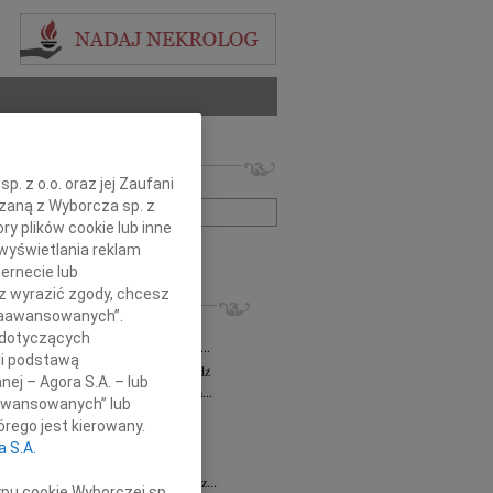
 nekrologów i wspomnień
. z o.o. oraz jej Zaufani
zwisko lub numer ogłoszenia:
ązaną z Wyborcza sp. z
ry plików cookie lub inne
wyświetlania reklam
+ szukanie zaawansowane
ernecie lub
sz wyrazić zgody, chcesz
KROLOGI
 Zaawansowanych”.
a Milan
03.08.2026
Łódź
 dotyczących
bokim żalem zawiadamiamy, że dnia 29...
li podstawą
sz Maciaszek
wiek: 73
29.07.2026
Łódź
nej – Agora S.A. – lub
bokim żalem zawiadamiamy, że 24 lipca...
aawansowanych” lub
 Gawryszczak
21.07.2026
Łódź
rego jest kierowany.
u 15 lipca 2026 roku odszedł nasz...
a S.A.
ek
15.07.2026
Łódź
u 4 lipca2026 roku zmarł w Łodzi Nasz...
ypu cookie Wyborczej sp.