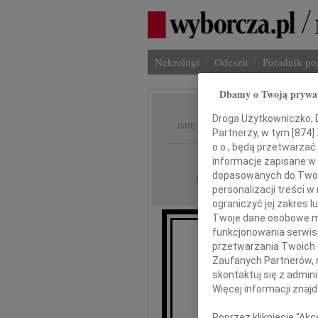
Nekrologi
Odeszli
Poradnik p
Dbamy o Twoją prywa
Krzyszt
Droga Użytkowniczko, Dr
IMIĘ I NAZWISKO:
Partnerzy, w tym [
874
]
o.o., będą przetwarzać 
Łódź
REGION:
informacje zapisane w
dopasowanych do Twoich
22.03.2023
DATA EMISJI:
personalizacji treści 
ograniczyć jej zakres
Twoje dane osobowe mo
funkcjonowania serwisó
przetwarzania Twoich da
Z gl
Zaufanych Partnerów, 
skontaktuj się z admin
że w s
Więcej informacji znaj
na
Poprzez kliknięcie "Ak