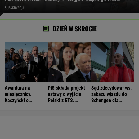
SUBSKRYPCJA
DZIEŃ W SKRÓCIE
Awantura na
PiS składa projekt
Sąd zdecydował ws.
miesięcznicy.
ustawy o wyjściu
zakazu wjazdu do
Kaczyński o
Polski z ETS.
Schengen dla
"wrzaskach
Czarnek: Blamaż
patostreamera
lumpenproletariatu"
Tuska
Crawly'ego