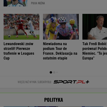
PIŁKA NOŻNA
Lewandowski znów
Niewiadoma na
Tak Fredi Bobić
strzelił! Pierwsze
podium Tour de
porównał Polsk
trafienie w Leagues
France. Deklasacja na
Niemiec. "To je
Cup
ostatnim etapie
Europa"
WIĘCEJ NIŻ WYNIK. SUBSKRYBUJ
POLITYKA