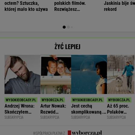
octem? Sztuczka,
polskich filmów.
Jaskinia bije ś
której mało kto używa
Rozwiążesz
rekord
bezbłędnie?
ŻYĆ LEPIEJ
Andrzej Wrona:
Artur Nowak:
Jest cechą
Aż 65 proc.
Skończyłem
Rozwód
skomplikowaną.
Polaków
SUBSKRYPCJA
SUBSKRYPCJA
SUBSKRYPCJA
SUBSKRYPCJA
karierę, bo
odsłania dużo
Sprawia, że silniej
odczuwa
chciałem być
więcej niż
przeżywamy stres
ruchowstręt.
fajnym mężem i
prawda o
Nie ćwiczy w
WSPÓŁPRACA PŁATNA Z