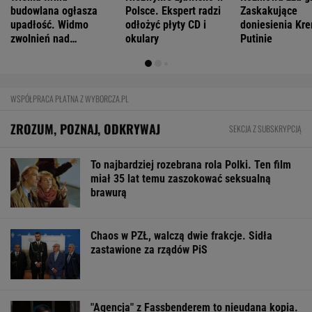
budowlana ogłasza
Polsce. Ekspert radzi
Zaskakujące
upadłość. Widmo
odłożyć płyty CD i
doniesienia Kre
zwolnień nad
okulary
Putinie
pracownikami
WSPÓŁPRACA PŁATNA Z WYBORCZA.PL
ZROZUM, POZNAJ, ODKRYWAJ
SEKCJA Z SUBSKRYPCJĄ
To najbardziej rozebrana rola Polki. Ten film
miał 35 lat temu zaszokować seksualną
brawurą
Chaos w PZŁ, walczą dwie frakcje. Sidła
zastawione za rządów PiS
"Agencja" z Fassbenderem to nieudana kopia.