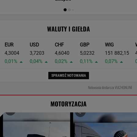
WALUTY I GIEŁDA
EUR
USD
CHF
GBP
WIG
4,3004
3,7203
4,6040
5,0232
151 882,15
0,01%
0,04%
0,02%
0,11%
0,07%
SPRAWDŹ NOTOWANIA
Notowania dostarcza VIA24ONLINE
MOTORYZACJA