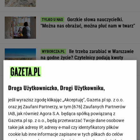
Gorzkie słowa nauczycielki.
"Można nas obrażać, można pluć nam w twarz"
Ile trzeba zarabiać w Warszawie
na godne życie? Czytelnicy podają kwoty
SUBSKRYPCJA
Niedźwiedź zginął na drodze z Zakopanego.
Droga Użytkowniczko, Drogi Użytkowniku,
Policja apeluje o ostrożność
jeśli wyrazisz zgodę klikając „Akceptuję”, Gazeta.pl sp. z o.o.
oraz jej Zaufani Partnerzy, w tym [
676
] Zaufanych Partnerów
IAB, jak również Agora S.A. będąca spółką powiązaną z
Republika drastycznie w dół. Triumfuje
Gazeta.pl sp. z o.o., będą przetwarzać Twoje dane osobowe
konkurencja
takie jak adresy IP, adresy e-mail czy identyfikatory plików
cookie lub inne informacje zapisane w tych plikach do celów