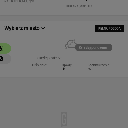
MATERIAŁ PROMOCYJNY
kobiet!
REKLAMA GABRIELLA
Wybierz miasto
PEŁNA POGODA
Załaduj ponownie
Jakość powietrza:
-
Ciśnienie:
Opady:
Zachmurzenie:
-
-%
-%