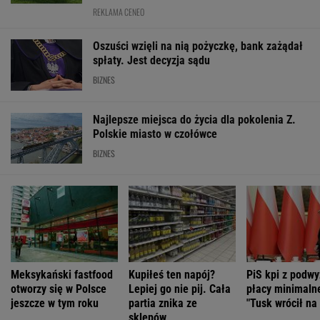
REKLAMA CENEO
Oszuści wzięli na nią pożyczkę, bank zażądał
spłaty. Jest decyzja sądu
BIZNES
Najlepsze miejsca do życia dla pokolenia Z.
Polskie miasto w czołówce
BIZNES
Meksykański fastfood
Kupiłeś ten napój?
PiS kpi z podwy
otworzy się w Polsce
Lepiej go nie pij. Cała
płacy minimalne
jeszcze w tym roku
partia znika ze
"Tusk wrócił na
sklepów