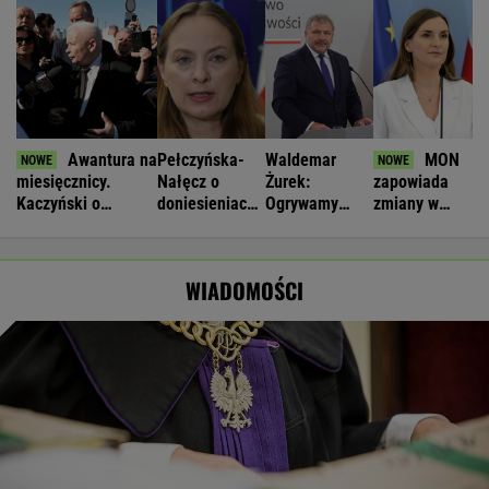
Awantura na
Pełczyńska-
Waldemar
MON
miesięcznicy.
Nałęcz o
Żurek:
zapowiada
Kaczyński o
doniesieniach
Ogrywamy
zmiany w
"wrzaskach
ws. Hołowni:
prezydenta. To
systemie
lumpenproletariatu"
Ciężko
nasz wielki
ostrzegania.
uwierzyć
sukces
"Wyciągają
WIADOMOŚCI
wnioski"