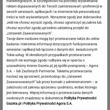
marketingowych, w szczególności na potrzeby wyświetlania
reklam dopasowanych do Twoich zainteresowań i preferencji w
swoich serwisach, aplikacjach i w Internecie lub personalizacji
treści w nich wyświetlanych. Wyrażenie zgody jest dobrowolne.
Jeśli nie chcesz wyrazić zgody, chcesz ograniczyć jej zakres lub
chcesz wycofać zgodę uprzednio udzieloną przejdź do
„Ustawień Zaawansowanych”.
Twoje dane osobowe mogą być przetwarzane także do celów
badania i mierzenia informacji dotyczących funkcjonowania
serwisów i aplikacji lub łączone z danymi dot. świadczonych
Tobie usług. W określonych przypadkach przetwarzanie
danych nie wymaga zgody i odbywa się w oparciu o
uzasadniony interes Gazeta.pl, jej spółki powiązanej – Agora
S.A. – lub Zaufanych Partnerów. Takiemu przetwarzaniu
możesz się sprzeciwić, przechodząc do „Ustawień
Zaawansowanych” lub przez kontakt z administratorem – w
zależności od zakresu sprzeciwu i podmiotu, wobec którego
jest kierowany. Więcej informacji o przetwarzaniu danych
Mandaryna wróciła do
osobowych znajdziesz w dokumencie
Polityka Prywatności
Wiśniewskiego. Takie relacje ma z jego mamą
Gazeta.pl
i
Polityka Prywatności Agora S.A.