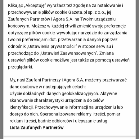
Klikając „Akceptuję” wyrażasz też zgodę na zainstalowanie i
Pełczyńska-Nałęcz o doniesieniach ws.
przechowywanie plików cookie Gazeta.pl sp. z o.o., jej
Hołowni: Zęby mnie bolą od obciachu
Zaufanych Partnerów i Agora S.A. na Twoim urządzeniu
końcowym. Możesz w każdej chwili zmienić swoje preferencje
dotyczące plików cookie, wywołując narzędzie do zarządzania
twoimi preferencjami dot. przetwarzania danych poprzez
Znasz się na wypiekach? Nasze pytania i tak
odnośnik „Ustawienia prywatności ” w stopce serwisu i
mogą cię zaskoczyć!
przechodząc do „Ustawień Zaawansowanych”. Zmiana
ustawień plików cookie możliwa jest także za pomocą ustawień
przeglądarki.
Anastazja Kuś została mistrzynią
My, nasi Zaufani Partnerzy i Agora S.A. możemy przetwarzać
świata. "Kariera przez pośladki"? Mamy
dane osobowe w następujących celach:
komentarz
Użycie dokładnych danych geolokalizacyjnych. Aktywne
SUBSKRYPCJA
skanowanie charakterystyki urządzenia do celów
identyfikacji. Przechowywanie informacji na urządzeniu lub
Pensje lekarzy. Specjalista
dostęp do nich. Spersonalizowane reklamy i treści, pomiar
hematolog dostał podwyżkę, ale zarabia mniej
reklam i treści, badnie odbiorców i ulepszanie usług.
SUBSKRYPCJA
Lista Zaufanych Partnerów