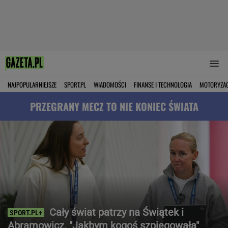
NAJPOPULARNIEJSZE
SPORT.PL
WIADOMOŚCI
FINANSE I TECHNOLOGIA
MOTORYZA
PRZEGRANY MECZ TO NIE KONIEC ŚWIATA
Cały świat patrzy na Świątek i
Abramowicz. "Jakbym kogoś szpiegowała"