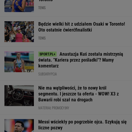
TENIS
Będzie wielki hit z udziałem Osaki w Toronto!
Oto ostatnie ćwierćfinalistki
TENIS
Anastazja Kuś została mistrzynią
świata. "Kariera przez pośladki"? Mamy
komentarz
SUBSKRYPCJA
Nie ma wątpliwości, że to nowy król
segmentu. I jeszcze ta oferta - WOW! X3 z
Bawarii robi szał na drogach
MATERIAŁ PROMOCYJNY
Messi wściekły po pogrzebie ojca. Szykują się
liczne pozwy