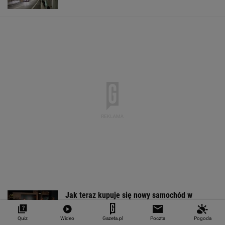
Jak teraz kupuje się nowy samochód w
Polsce? Rozmawiamy z ekspertem
MATERIAŁ PROMOCYJNY
Quiz
Wideo
Gazeta.pl
Poczta
Pogoda