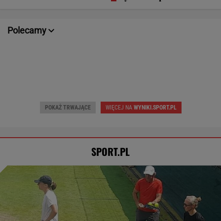
ojcem
współmałżonku
ogóle
Polecamy
Dziś 17:00 • Piłka nożna (M)
Dziś 23:00 • Tenis (K)
Unia Skierniewice
-
Diana Sznajder
-
Arka Gdynia
-
Iga Świątek
-
POKAŻ TRWAJĄCE
WIĘCEJ NA
WYNIKI.SPORT.PL
SPORT.PL