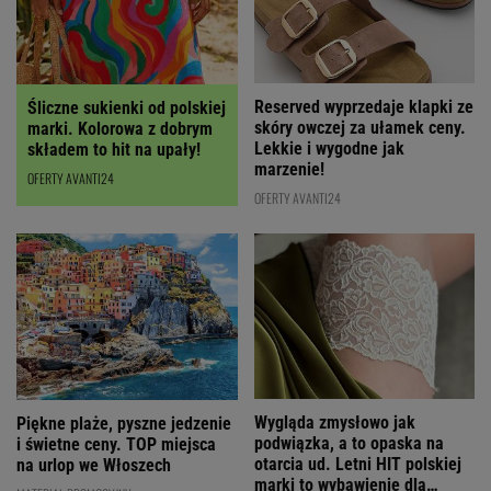
Reserved wyprzedaje klapki ze
Śliczne sukienki od polskiej
skóry owczej za ułamek ceny.
marki. Kolorowa z dobrym
Lekkie i wygodne jak
składem to hit na upały!
marzenie!
OFERTY AVANTI24
OFERTY AVANTI24
Wygląda zmysłowo jak
Piękne plaże, pyszne jedzenie
podwiązka, a to opaska na
i świetne ceny. TOP miejsca
otarcia ud. Letni HIT polskiej
na urlop we Włoszech
marki to wybawienie dla