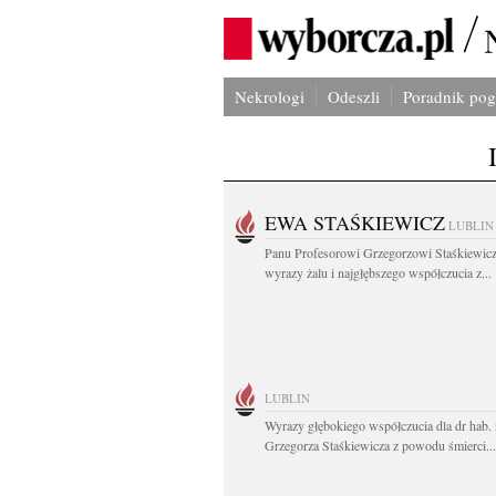
Nekrologi
Odeszli
Poradnik po
EWA STAŚKIEWICZ
LUBLIN
Panu Profesorowi Grzegorzowi Staśkiewic
wyrazy żalu i najgłębszego współczucia z...
LUBLIN
Wyrazy głębokiego współczucia dla dr hab. 
Grzegorza Staśkiewicza z powodu śmierci...