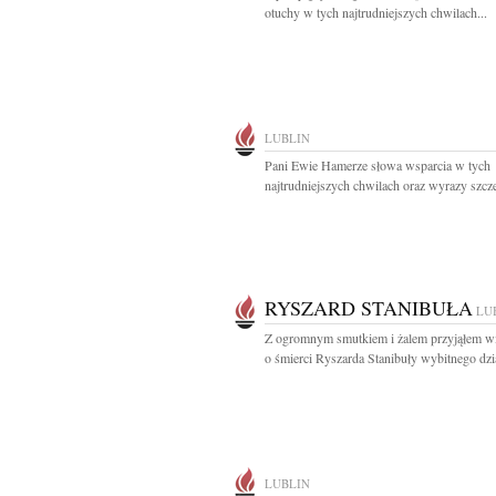
otuchy w tych najtrudniejszych chwilach...
LUBLIN
Pani Ewie Hamerze słowa wsparcia w tych
najtrudniejszych chwilach oraz wyrazy szcze
RYSZARD STANIBUŁA
LU
Z ogromnym smutkiem i żalem przyjąłem 
o śmierci Ryszarda Stanibuły wybitnego dzia
LUBLIN