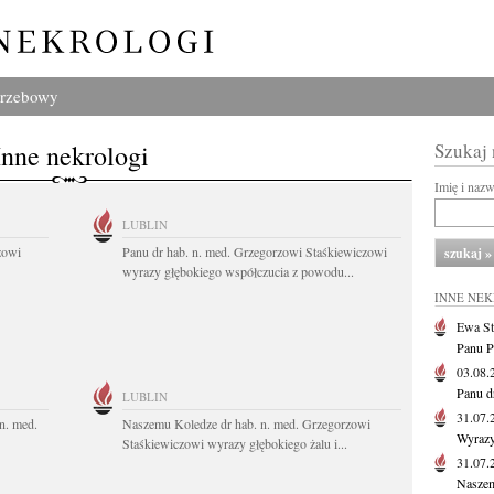
grzebowy
Inne nekrologi
Szukaj
Imię i naz
LUBLIN
zowi
Panu dr hab. n. med. Grzegorzowi Staśkiewiczowi
wyrazy głębokiego współczucia z powodu...
INNE NE
Ewa St
Panu P
03.08
Panu d
LUBLIN
31.07
n. med.
Naszemu Koledze dr hab. n. med. Grzegorzowi
Wyrazy
Staśkiewiczowi wyrazy głębokiego żalu i...
31.07
Naszem