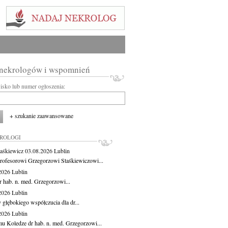
 nekrologów i wspomnień
wisko lub numer ogłoszenia:
+ szukanie zaawansowane
KROLOGI
aśkiewicz
03.08.2026
Lublin
rofesorowi Grzegorzowi Staśkiewiczowi...
.2026
Lublin
r hab. n. med. Grzegorzowi...
.2026
Lublin
 głębokiego współczucia dla dr...
.2026
Lublin
u Koledze dr hab. n. med. Grzegorzowi...