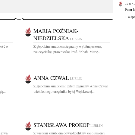
27.07
Panu J
+ więc
MARIA POŹNIAK-
NIEDZIELSKA
LUBLIN
ość o
Z głębokim smutkiem żegnamy wybitną uczoną,
nauczycielkę, prawniczkę Prof. dr hab. Marię...
ANNA CZWAL
LUBLIN
Z głębokim smutkiem i żalem żegnamy Annę Czwal
ą...
wieloletniego urzędnika byłej Wojskowej...
STANISŁAWA PROKOP
LUBLIN
 słowa
Z wielkim smutkiem dowiedzieliśmy się o śmierci