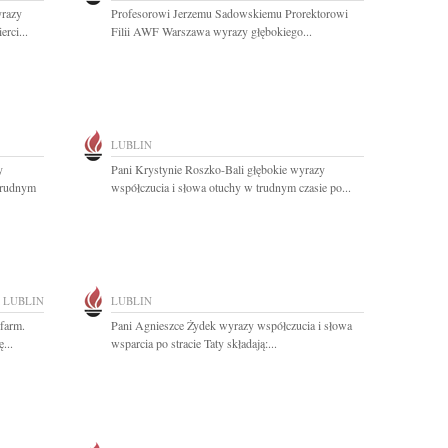
razy
Profesorowi Jerzemu Sadowskiemu Prorektorowi
rci...
Filii AWF Warszawa wyrazy głębokiego...
LUBLIN
y
Pani Krystynie Roszko-Bali głębokie wyrazy
trudnym
współczucia i słowa otuchy w trudnym czasie po...
LUBLIN
LUBLIN
farm.
Pani Agnieszce Żydek wyrazy współczucia i słowa
...
wsparcia po stracie Taty składają:...