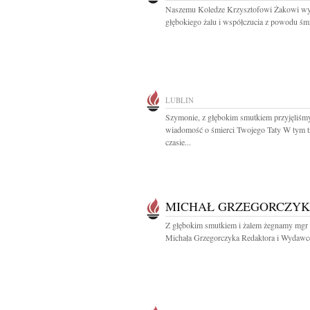
Naszemu Koledze Krzysztofowi Żakowi wy
głębokiego żalu i współczucia z powodu śmie
LUBLIN
Szymonie, z głębokim smutkiem przyjęliśm
wiadomość o śmierci Twojego Taty W tym 
czasie...
MICHAŁ GRZEGORCZYK
Z głębokim smutkiem i żalem żegnamy mgr 
Michała Grzegorczyka Redaktora i Wydawcę