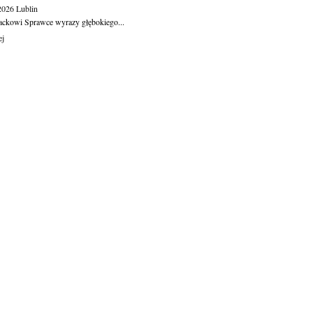
.2026
Lublin
ackowi Sprawce wyrazy głębokiego...
ej