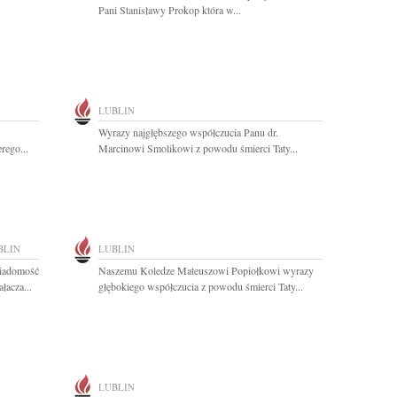
Pani Stanisławy Prokop która w...
LUBLIN
Wyrazy najgłębszego współczucia Panu dr.
rego...
Marcinowi Smolikowi z powodu śmierci Taty...
BLIN
LUBLIN
wiadomość
Naszemu Koledze Mateuszowi Popiołkowi wyrazy
łacza...
głębokiego współczucia z powodu śmierci Taty...
LUBLIN