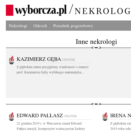
Nekrologi
Odeszli
Poradnik pogrzebowy
Inne nekrologi
KAZIMIERZ GĘBA
GDAŃSK
Z głębokim żalem przyjęliśmy wiadomość o śmierci
prof. Kazimierza Gęby wybitnego matematyka,...
EDWARD PAŁŁASZ
IRENA 
GDAŃSK
22 grudnia 2019 r. w Warszawie zmarł Edward
Z głębokim sm
Pałłasz muzyk, kompozytor ważna postać kultury
2019 roku odes