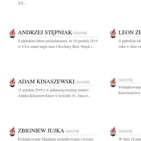
XX...
ANDRZEJ STĘPNIAK
LEON Ż
GDAŃSK
Z głębokim żalem zawiadamiamy, że 19 grudnia 2019
Z głębokim ża
w USA zmarł nagle nasz Ukochany Brat, Wujek i...
roku w dniu sw
ADAM KINASZEWSKI
GDAŃSK
GDAŃSK
Podziękowanie
15 grudnia 2019 r. w jedenastą rocznicę śmierci
Kierownictwu 
Adama Kinaszewskiego w kościele św. Jana w...
ZBIGNIEW JUJKA
GDAŃSK
GDAŃSK
Podziękowanie Składamy podziękowania i wyrazy
W dniu 18 paźd