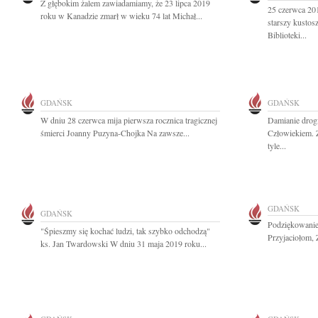
Z głębokim żalem zawiadamiamy, że 23 lipca 2019
25 czerwca 201
roku w Kanadzie zmarł w wieku 74 lat Michał...
starszy kusto
Biblioteki...
GDAŃSK
GDAŃSK
W dniu 28 czerwca mija pierwsza rocznica tragicznej
Damianie drog
śmierci Joanny Puzyna-Chojka Na zawsze...
Człowiekiem. Z
tyle...
GDAŃSK
GDAŃSK
Podziękowanie
"Śpieszmy się kochać ludzi, tak szybko odchodzą"
Przyjaciołom, 
ks. Jan Twardowski W dniu 31 maja 2019 roku...