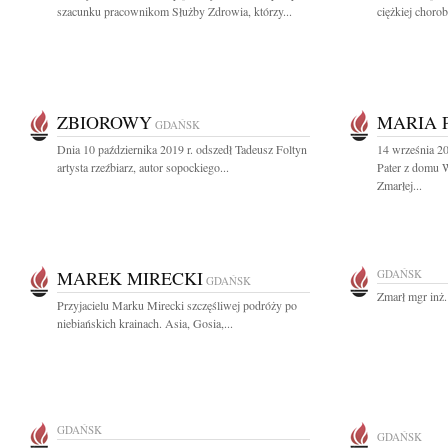
szacunku pracownikom Służby Zdrowia, którzy...
ciężkiej chorob
ZBIOROWY
MARIA 
GDAŃSK
Dnia 10 października 2019 r. odszedł Tadeusz Foltyn
14 września 2
artysta rzeźbiarz, autor sopockiego...
Pater z domu 
Zmarłej...
MAREK MIRECKI
GDAŃSK
GDAŃSK
Zmarł mgr inż.
Przyjacielu Marku Mirecki szczęśliwej podróży po
niebiańskich krainach. Asia, Gosia,...
GDAŃSK
GDAŃSK