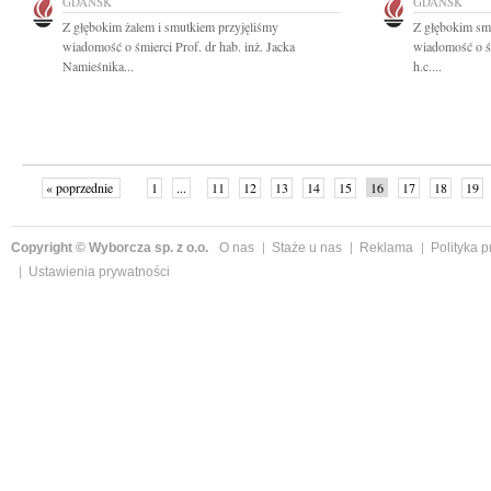
GDAŃSK
GDAŃSK
Z głębokim żalem i smutkiem przyjęliśmy
Z głębokim smu
wiadomość o śmierci Prof. dr hab. inż. Jacka
wiadomość o śmi
Namieśnika...
h.c....
« poprzednie
1
...
11
12
13
14
15
16
17
18
19
»
Copyright © Wyborcza sp. z o.o.
O nas
Staże u nas
Reklama
Polityka 
Ustawienia prywatności