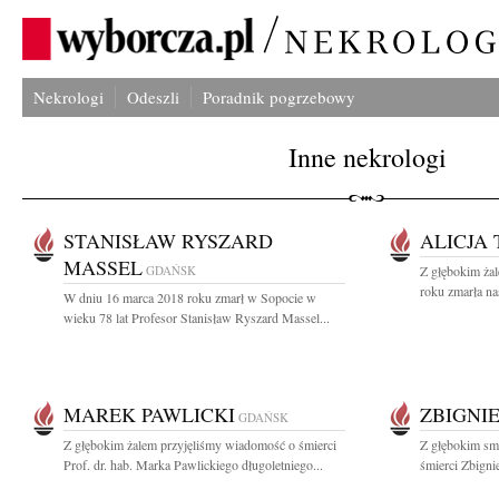
Nekrologi
Odeszli
Poradnik pogrzebowy
Inne nekrologi
STANISŁAW RYSZARD
ALICJA
MASSEL
GDAŃSK
Z głębokim ża
roku zmarła na
W dniu 16 marca 2018 roku zmarł w Sopocie w
wieku 78 lat Profesor Stanisław Ryszard Massel...
MAREK PAWLICKI
ZBIGNI
GDAŃSK
Z głębokim żalem przyjęliśmy wiadomość o śmierci
Z głębokim sm
Prof. dr. hab. Marka Pawlickiego długoletniego...
śmierci Zbigni