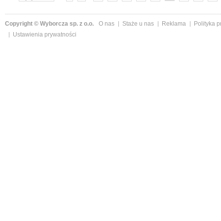
»
Copyright © Wyborcza sp. z o.o.
O nas
Staże u nas
Reklama
Polityka 
Ustawienia prywatności