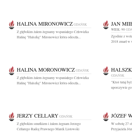
HALINA MIRONOWICZ
JAN MI
GDAŃSK
WIEK: 90
GD
Z głębokim żalem żegnamy wspaniałego Człowieka
Zgodnie z wolą
Halinę "Halszkę" Mironowicz która odeszła...
2018 zmarł w w
HALINA MORONOWICZ
HALSZK
GDAŃSK
GDAŃSK
Z głębokim żalem żegnamy wspaniałego Człowieka
"Ktoś tutaj był
Halinę "Halszkę" Mironowicz która odeszła...
uporczywie go 
JERZY CELLARY
JÓZEF 
GDAŃSK
Z głębokim smutkiem i żalem żegnam Jerzego
W sobotę 27 st
Cellarego Radcę Prawnego Marek Listowski
Przyjaciela Jó