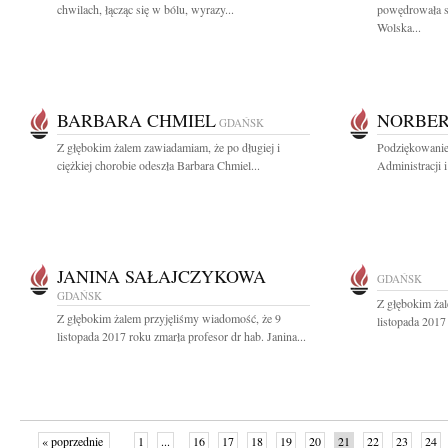
chwilach, łącząc się w bólu, wyrazy...
powędrowała s
Wolska...
BARBARA CHMIEL
NORBER
GDAŃSK
Z głębokim żalem zawiadamiam, że po długiej i
Podziękowanie
ciężkiej chorobie odeszła Barbara Chmiel...
Administracji 
JANINA SAŁAJCZYKOWA
GDAŃSK
GDAŃSK
Z głębokim ża
Z głębokim żalem przyjęliśmy wiadomość, że 9
listopada 2017 
listopada 2017 roku zmarła profesor dr hab. Janina...
« poprzednie
1
...
16
17
18
19
20
21
22
23
24