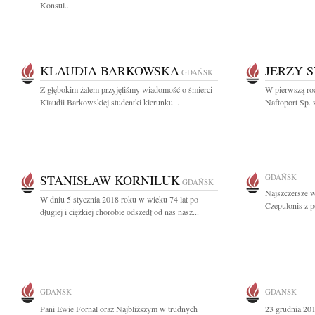
Konsul...
KLAUDIA BARKOWSKA
JERZY 
GDAŃSK
Z głębokim żalem przyjęliśmy wiadomość o śmierci
W pierwszą roc
Klaudii Barkowskiej studentki kierunku...
Naftoport Sp. 
STANISŁAW KORNILUK
GDAŃSK
GDAŃSK
Najszczersze w
W dniu 5 stycznia 2018 roku w wieku 74 lat po
Czepulonis z p
długiej i ciężkiej chorobie odszedł od nas nasz...
GDAŃSK
GDAŃSK
Pani Ewie Fornal oraz Najbliższym w trudnych
23 grudnia 201