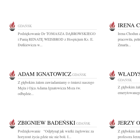
IRENA 
GDAŃSK
Podziękowanie Dr TOMASZA DĄBROWSKIEGO
Irena Chodun 
i Panią RENATĘ WEISBROD z Hospicjum Ks. E.
pracowita, peł
Dutkiewicza w...
Zmarła...
ADAM IGNATOWICZ
WŁADY
GDAŃSK
GDAŃSK
Z głębokim żalem zawiadamiamy o śmierci naszego
Z głębokim ża
Męża i Ojca Adama Ignatowicza Msza św.
emerytowanego
odbędzie...
ZBIGNIEW BADEŃSKI
JERZY 
GDAŃSK
Podziękowanie "Odpłynął jak wielki żaglowiec za
Z głębokim żal
horyzont życia gdzie nic nie boli. I...
profesora Jerz