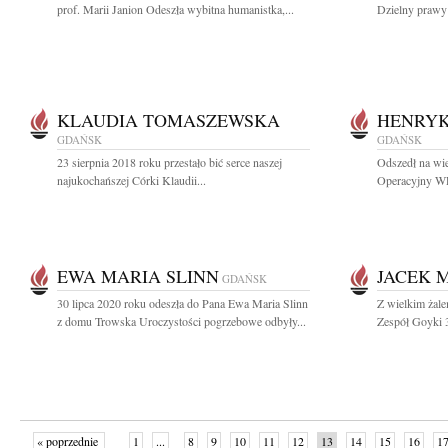
prof. Marii Janion Odeszła wybitna humanistka,...
Dzielny prawy 
KLAUDIA TOMASZEWSKA
HENRYK
GDAŃSK
GDAŃSK
23 sierpnia 2018 roku przestało bić serce naszej
Odszedł na wi
najukochańszej Córki Klaudii...
Operacyjny WP
EWA MARIA SLINN
JACEK 
GDAŃSK
30 lipca 2020 roku odeszła do Pana Ewa Maria Slinn
Z wielkim żal
z domu Trowska Uroczystości pogrzebowe odbyły...
Zespół Goyki 3
« poprzednie
1
...
8
9
10
11
12
13
14
15
16
1