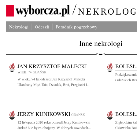
Nekrologi
Odeszli
Poradnik pogrzebowy
Inne nekrologi
JAN KRZYSZTOF MALECKI
BOLESŁ
WIEK: 74
GDAŃSK
Podziękowanie
W wieku 74 lat odszedł Jan Krzysztof Malecki
Gdańskich Brac
Ukochany Mąż, Tata, Dziadek, Brat, Przyjaciel i...
JERZY KUNIKOWSKI
BOLESŁ
GDAŃSK
12 listopada 2020 roku odszedł Jerzy Kunikowski
Z głębokim ża
Jurku! Nie byłeś obojętny. W dobrych zawodach...
Człowieka Bol