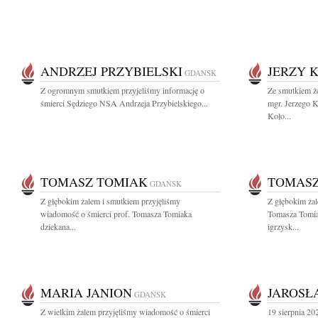
ANDRZEJ PRZYBIELSKI
JERZY 
GDAŃSK
Z ogromnym smutkiem przyjeliśmy informację o
Ze smutkiem 
śmierci Sędziego NSA Andrzeja Przybielskiego...
mgr. Jerzego K
Koło...
TOMASZ TOMIAK
TOMASZ
GDAŃSK
Z głębokim żalem i smutkiem przyjęliśmy
Z głębokim żal
wiadomość o śmierci prof. Tomasza Tomiaka
Tomasza Tomia
dziekana...
igrzysk...
MARIA JANION
JAROSŁ
GDAŃSK
Z wielkim żalem przyjęliśmy wiadomość o śmierci
19 sierpnia 20