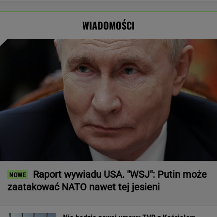
Złożył
"atakach"
skończy. Tusk
Wyraźny
propozycję
powołał radę
faworyt
WIADOMOŚCI
Tuskowi
wyborów
Raport wywiadu USA. "WSJ": Putin może
zaatakować NATO nawet tej jesieni