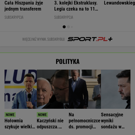
Cała Hiszpania żyje
3. kolejki Ekstraklasy.
Lewandowskie
jednym transferem
Legia czeka na to 11
lat
SUBSKRYPCJA
SUBSKRYPCJA
WIĘCEJ NIŻ WYNIK. SUBSKRYBUJ
POLITYKA
Na
Sensacyjne
Hołownia
Kaczyński nie
pełnomocniczce
wyniki
szykuje wielki
odpuszcza.
ds. promocji
sondażu w
powrót? Onet:
Mówi o
Polski się nie
Ukrainie.