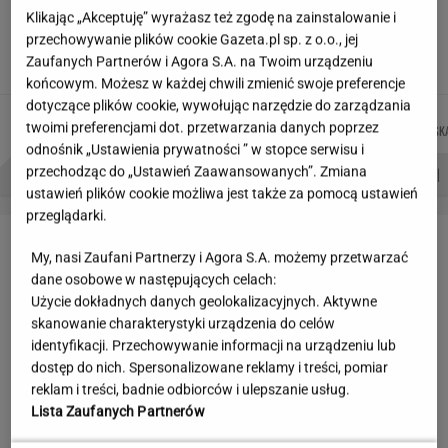
Jeden wakacyjny nawyk może mieć
Klikając „Akceptuję” wyrażasz też zgodę na zainstalowanie i
nieprzyjemne konsekwencje. Też tak robisz?
przechowywanie plików cookie Gazeta.pl sp. z o.o., jej
Zaufanych Partnerów i Agora S.A. na Twoim urządzeniu
MATERIAŁ PROMOCYJNY
końcowym. Możesz w każdej chwili zmienić swoje preferencje
dotyczące plików cookie, wywołując narzędzie do zarządzania
MACIEK
MARTA
DANIEL
JUSTYNA
Autorzy:
twoimi preferencjami dot. przetwarzania danych poprzez
KUCHARCZYK
KORYCKA
MAIKOWSKI
BRYCZKOWSK
odnośnik „Ustawienia prywatności ” w stopce serwisu i
PROBLEMY POLSKICH SIATKARZY
ZNAK Z '30'
WISŁAWA SZYMBORSKA
przechodząc do „Ustawień Zaawansowanych”. Zmiana
ustawień plików cookie możliwa jest także za pomocą ustawień
przeglądarki.
LETNIE OKAZJE
My, nasi Zaufani Partnerzy i Agora S.A. możemy przetwarzać
dane osobowe w następujących celach:
Użycie dokładnych danych geolokalizacyjnych. Aktywne
skanowanie charakterystyki urządzenia do celów
identyfikacji. Przechowywanie informacji na urządzeniu lub
dostęp do nich. Spersonalizowane reklamy i treści, pomiar
reklam i treści, badnie odbiorców i ulepszanie usług.
Lista Zaufanych Partnerów
Czyszczenie magazynów
W WITTCHEN ruszyła wielka