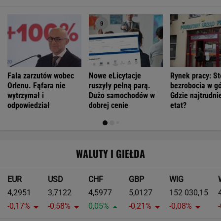
Fala zarzutów wobec
Nowe eLicytacje
Rynek pracy: S
Orlenu. Fąfara nie
ruszyły pełną parą.
bezrobocia w gó
wytrzymał i
Dużo samochodów w
Gdzie najtrudnie
odpowiedział
dobrej cenie
etat?
WALUTY I GIEŁDA
EUR
USD
CHF
GBP
WIG
4,2951
3,7122
4,5977
5,0127
152 030,15
-0,17%
-0,58%
0,05%
-0,21%
-0,08%