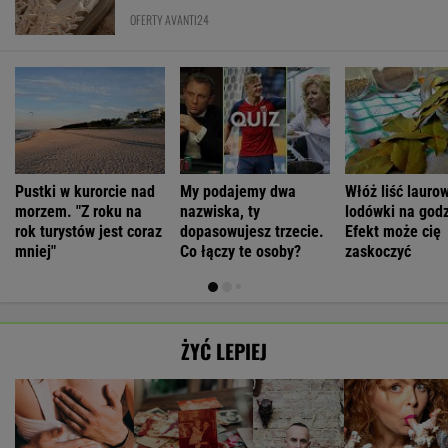
OFERTY AVANTI24
Pustki w kurorcie nad
My podajemy dwa
Włóż liść lauro
morzem. "Z roku na
nazwiska, ty
lodówki na godz
rok turystów jest coraz
dopasowujesz trzecie.
Efekt może cię
mniej"
Co łączy te osoby?
zaskoczyć
ŻYĆ LEPIEJ