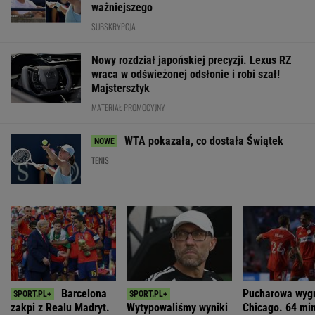
ważniejszego
SUBSKRYPCJA
Nowy rozdział japońskiej precyzji. Lexus RZ
wraca w odświeżonej odsłonie i robi szał!
Majstersztyk
MATERIAŁ PROMOCYJNY
WTA pokazała, co dostała Świątek
TENIS
Barcelona
Pucharowa wyg
zakpi z Realu Madryt.
Wytypowaliśmy wyniki
Chicago. 64 mi