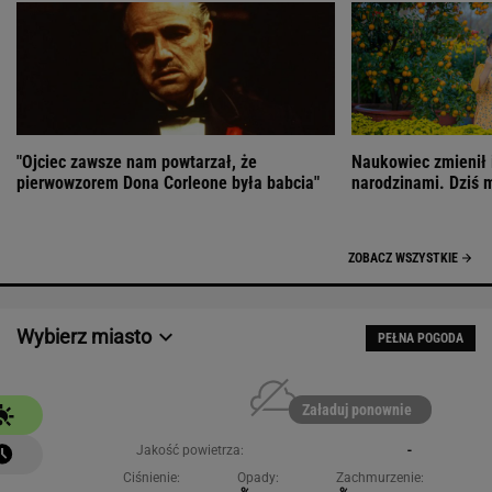
"Ojciec zawsze nam powtarzał, że
Naukowiec zmienił 
pierwowzorem Dona Corleone była babcia"
narodzinami. Dziś 
ZOBACZ WSZYSTKIE
Wybierz miasto
PEŁNA POGODA
Załaduj ponownie
Jakość powietrza:
-
Ciśnienie:
Opady:
Zachmurzenie: