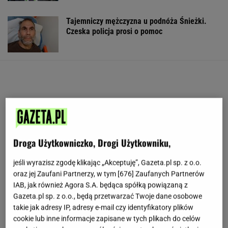
Tajemniczy mężczyzna u podnóża Śnieżki.
Czeska policja prosi o pomoc
Droga Użytkowniczko, Drogi Użytkowniku,
jeśli wyrazisz zgodę klikając „Akceptuję”, Gazeta.pl sp. z o.o.
oraz jej Zaufani Partnerzy, w tym [
676
] Zaufanych Partnerów
IAB, jak również Agora S.A. będąca spółką powiązaną z
Gazeta.pl sp. z o.o., będą przetwarzać Twoje dane osobowe
takie jak adresy IP, adresy e-mail czy identyfikatory plików
cookie lub inne informacje zapisane w tych plikach do celów