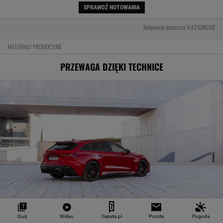
SPRAWDŹ NOTOWANIA
Notowania dostarcza VIA24ONLINE
MATERIAŁY PROMOCYJNE
PRZEWAGA DZIĘKI TECHNICE
Pierwsza taka hybryda w historii Audi Sport. RS
Quiz
Wideo
Gazeta.pl
Poczta
Pogoda