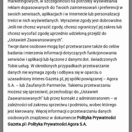
marketingowych, w szczególności na potrzeby wyświetlania
reklam dopasowanych do Twoich zainteresowań i preferencji w
swoich serwisach, aplikacjach i w Internecie lub personalizacji
Ambasada wydała pilny apel. Kierowcy wciąż
treści w nich wyświetlanych. Wyrażenie zgody jest dobrowolne.
wpadają w tę samą pułapkę
Jeśli nie chcesz wyrazić zgody, chcesz ograniczyć jej zakres lub
chcesz wycofać zgodę uprzednio udzieloną przejdź do
„Ustawień Zaawansowanych”.
Rozjuszony Olbrychski napisał list do Tuska.
Twoje dane osobowe mogą być przetwarzane także do celów
"To jest naplucie mi w twarz"
badania i mierzenia informacji dotyczących funkcjonowania
serwisów i aplikacji lub łączone z danymi dot. świadczonych
Tobie usług. W określonych przypadkach przetwarzanie
danych nie wymaga zgody i odbywa się w oparciu o
Wybraliśmy kadry z 15 polskich filmów.
uzasadniony interes Gazeta.pl, jej spółki powiązanej – Agora
Rozpoznasz tytuły tych produkcji?
S.A. – lub Zaufanych Partnerów. Takiemu przetwarzaniu
możesz się sprzeciwić, przechodząc do „Ustawień
Zaawansowanych” lub przez kontakt z administratorem – w
zależności od zakresu sprzeciwu i podmiotu, wobec którego
Hygge na talerzu. Dlaczego skandynawska
jest kierowany. Więcej informacji o przetwarzaniu danych
kuchnia podbija świat?
osobowych znajdziesz w dokumencie
Polityka Prywatności
MATERIAŁ PROMOCYJNY
Gazeta.pl
i
Polityka Prywatności Agora S.A.