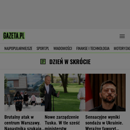
NAJPOPULARNIEJSZE
SPORT.PL
WIADOMOŚCI
FINANSE I TECHNOLOGIA
MOTORYZA
DZIEŃ W SKRÓCIE
Brutalny atak w
Nowe zarządzenie
Sensacyjne wyniki
centrum Warszawy.
Tuska. W tle sześć
sondażu w Ukrainie.
Napastnika szukają
ministerstw
Wyraźny faworyt