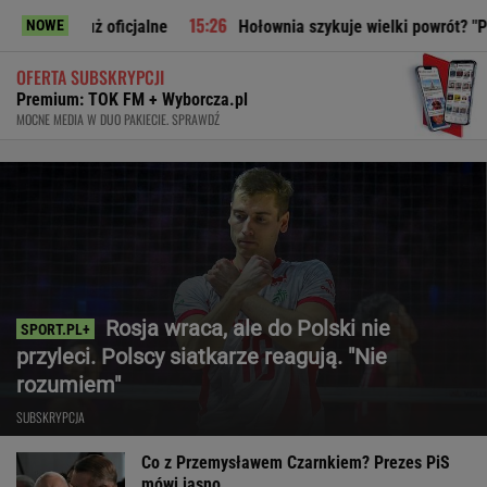
icjalne
Hołownia szykuje wielki powrót? "Planują polityczn
NOWE
OFERTA SUBSKRYPCJI
Premium: TOK FM + Wyborcza.pl
MOCNE MEDIA W DUO PAKIECIE. SPRAWDŹ
Rosja wraca, ale do Polski nie
przyleci. Polscy siatkarze reagują. "Nie
rozumiem"
SUBSKRYPCJA
Co z Przemysławem Czarnkiem? Prezes PiS
mówi jasno