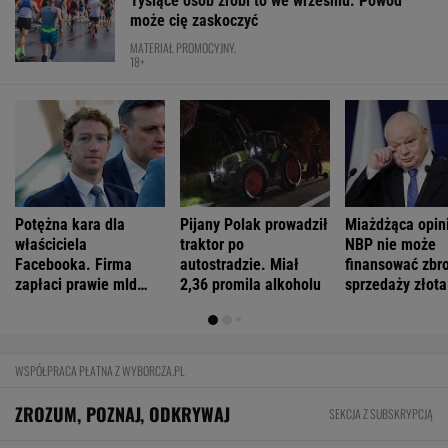
Tysiące osób zrobi to we wrześniu. Powód
może cię zaskoczyć
MATERIAŁ PROMOCYJNY,
18+
Potężna kara dla
Pijany Polak prowadził
Miażdżąca opin
właściciela
traktor po
NBP nie może
Facebooka. Firma
autostradzie. Miał
finansować zbro
zapłaci prawie mld
2,36 promila alkoholu
sprzedaży złota
dolarów
WSPÓŁPRACA PŁATNA Z WYBORCZA.PL
ZROZUM, POZNAJ, ODKRYWAJ
SEKCJA Z SUBSKRYPCJĄ