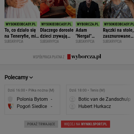
To, co działo się
Dlaczego dorosłe
Adam
Rączki na stole,
na Teneryfie, mi
dzieci zrywają
"Nergal"
zasznurowane
SUBSKRYPCJA
SUBSKRYPCJA
SUBSKRYPCJA
SUBSKRYPCJA
się należało. Nie
kontakt z
Darski: Ja
usta. Byłam
myślałam, że to
rodzicami?
wybieram
wychowana w
złe
terapię, a
dużej dyscyplin
WSPÓŁPRACA PŁATNA Z
większość
facetów
alkohol
Polecamy
Dziś 16:00 • Piłka nożna (M)
Dziś 18:00 • Tenis (M)
Polonia Bytom
-
Botic van de Zandschulp
Pogoń Siedlce
-
Hubert Hurkacz
POKAŻ TRWAJĄCE
WIĘCEJ NA
WYNIKI.SPORT.PL