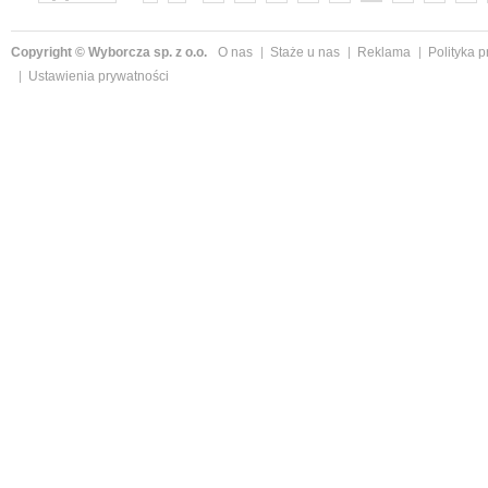
»
Copyright © Wyborcza sp. z o.o.
O nas
Staże u nas
Reklama
Polityka 
Ustawienia prywatności