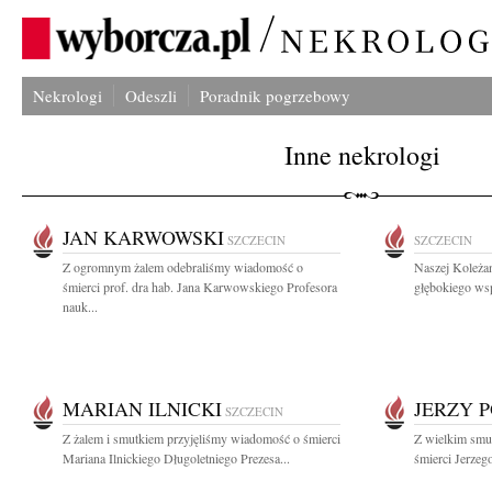
Nekrologi
Odeszli
Poradnik pogrzebowy
Inne nekrologi
JAN KARWOWSKI
SZCZECIN
SZCZECIN
Z ogromnym żalem odebraliśmy wiadomość o
Naszej Koleża
śmierci prof. dra hab. Jana Karwowskiego Profesora
głębokiego wsp
nauk...
MARIAN ILNICKI
JERZY 
SZCZECIN
Z żalem i smutkiem przyjęliśmy wiadomość o śmierci
Z wielkim smu
Mariana Ilnickiego Długoletniego Prezesa...
śmierci Jerzeg