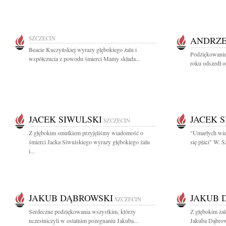
SZCZECIN
ANDRZE
Beacie Kuczyńskiej wyrazy głębokiego żalu i
Podziękowanie
współczucia z powodu śmierci Mamy składa...
roku odszedł o
JACEK SIWULSKI
JACEK 
SZCZECIN
Z głębokim smutkiem przyjęliśmy wiadomość o
"Umarłych wie
śmierci Jacka Siwulskiego wyrazy głębokiego żalu
się płaci" W.
i...
JAKUB DĄBROWSKI
JAKUB 
SZCZECIN
Serdeczne podziękowania wszystkim, którzy
Z głębokim ża
uczestniczyli w ostatnim pożegnaniu Jakuba...
Jakuba Dąbrow