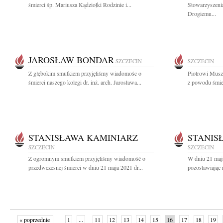
śmierci śp. Mariusza Kądziołki Rodzinie i...
Stowarzyszeni
Drogiemu...
JAROSŁAW BONDAR
SZCZECIN
SZCZECIN
Z głębokim smutkiem przyjęliśmy wiadomośc o
Piotrowi Musz
śmierci naszego kolegi dr. inż. arch. Jarosława...
z powodu śmier
STANISŁAWA KAMINIARZ
STANIS
SZCZECIN
SZCZECIN
Z ogromnym smutkiem przyjęliśmy wiadomość o
W dniu 21 maj
przedwczesnej śmierci w dniu 21 maja 2021 dr...
pozostawiając 
« poprzednie
1
...
11
12
13
14
15
16
17
18
19