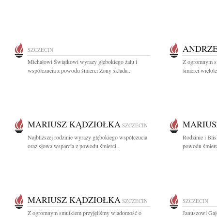
ANDRZE
SZCZECIN
Michałowi Świątkowi wyrazy głębokiego żalu i
Z ogromnym s
współczucia z powodu śmierci Żony składa...
śmierci wielole
MARIUSZ KĄDZIOŁKA
MARIUS
SZCZECIN
Najbliższej rodzinie wyrazy głębokiego współczucia
Rodzinie i Bli
oraz słowa wsparcia z powodu śmierci...
powodu śmierci
MARIUSZ KĄDZIOŁKA
SZCZECIN
SZCZECIN
Z ogromnym smutkiem przyjęliśmy wiadomość o
Januszowi Gaj