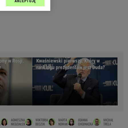
AKCEPTUJĘ
l sp. z o.o., jej
Zielona Góra
ić swoje preferencje
arzania danych poprzez
MAGAZYNY
ych”. Zmiana ustawień
syny
Kuchnia
a
Wysokie Obcasy
ach:
y
 celów identyfikacji.
omiar reklam i treści,
rynarka
ony w Rosji.
Kwaśniewski pierwszy. Który w
y
rankingu prezydentów jest Duda?
enka za 29zł
zula
 wide
y
to
kim obcasie
AGNIESZKA
WIKTORIA
MARTA
JOANNA
MICHAŁ
A
NIEDZIAŁEK
BECZEK
NOWAK
CHOJNACKA
TRELA