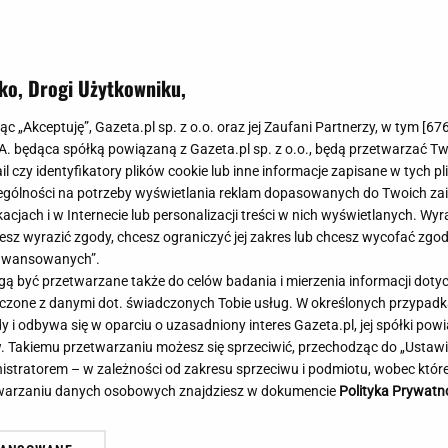
Meghan Markle
Krzesełka do ka
ALE TEŻ Z MIŁOŚCIĄ
Magda Gessler
Łóżka dla dzieci
Barbara Kurdej-Szatan
Foteliki samoc
ko, Drogi Użytkowniku,
Księżna Kate
Przepisy
Porady
Jak zrobić?
jąc „Akceptuję”, Gazeta.pl sp. z o.o. oraz jej Zaufani Partnerzy, w tym [
67
.A. będąca spółką powiązaną z Gazeta.pl sp. z o.o., będą przetwarzać T
Na czasie
Grzyby
ail czy identyfikatory plików cookie lub inne informacje zapisane w tych p
Memy
Koronawirus
gólności na potrzeby wyświetlania reklam dopasowanych do Twoich zain
Radio Zet
Porady - Zdrowi
acjach i w Internecie lub personalizacji treści w nich wyświetlanych. Wyr
Radio Pogoda
Sukienki jeanso
cesz wyrazić zgody, chcesz ograniczyć jej zakres lub chcesz wycofać zgo
Radio internetowe
Torebki worki
aawansowanych”.
 być przetwarzane także do celów badania i mierzenia informacji dot
Rock Radio
Życzenia
 łączone z danymi dot. świadczonych Tobie usług. W określonych przypad
Złote Przeboje
Życzenia urodz
i odbywa się w oparciu o uzasadniony interes Gazeta.pl, jej spółki powi
Chillizet - radio internetowe
Życzenia imien
. Takiemu przetwarzaniu możesz się sprzeciwić, przechodząc do „Ust
Podcasty
Newsy, plotki - 
nistratorem – w zależności od zakresu sprzeciwu i podmiotu, wobec które
E-booki - Audiobooki
Lifestyle
etwarzaniu danych osobowych znajdziesz w dokumencie
Polityka Prywatn
Planeta.pl
Co obejrzeć