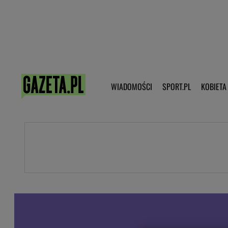
Poczta - Logowanie
Pobierz 
WIADOMOŚCI
SPORT.PL
KOBIETA
DZIECKO
KOBIETA
KULTURA
NEX
WIADOMOŚCI
SPORT
G.PL
Skoki narciarskie
Haps.pl
Ekstraklasa
Wiadomości ze świata
Bundesliga
Sport wiadomości
Liga Mistrzów
Horoskop
Liga Europy
Papież Franiszek
Koszykówka