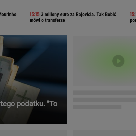
Telewizor LG O
Mourinho
3 miliony euro za Rajovicia. Tak Bobić
mówi o transferze
po
tego podatku. "To
Doda
Kalkulator Poro
Magda Gessler
Kalendarz dni p
Agnieszka Woźniak-Starak
Kalendarz ciąży