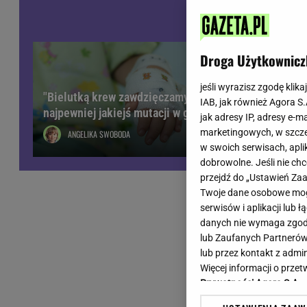
Wiadomości z Polski
Tenis
Plotki na topie
Sporty Walki
Niedziela handlowa
Siatkówka
Droga Użytkownicz
Informacje na bieżąco
PlusLiga
Metro Warszawa
Lekkoatletyka
jeśli wyrazisz zgodę klika
"Bielutką krew zawdzięczamy
IAB, jak również Agora S
Duży Format
Kolarstwo
najpewniej jakiejś mutacji w genach"
jak adresy IP, adresy e-m
Pogoda Warszawa
Bieganie
marketingowych, w szcze
ANGELIKA SWOBODA
Pogoda Kraków
Trening - ćwiczenia
w swoich serwisach, aplik
Pogoda Gdańsk
Ćwiczenia
dobrowolne. Jeśli nie ch
Pogoda Poznań
Dieta - Odżywianie
przejdź do „Ustawień Z
Twoje dane osobowe mogą
Pogoda Wrocław
Jak schudnąć?
serwisów i aplikacji lub
Gazeta na X
Sport - Fitness
danych nie wymaga zgody 
Fitness
lub Zaufanych Partnerów
F1 - Formuła 1
lub przez kontakt z admi
Więcej informacji o prz
Prywatności Agora S.A.