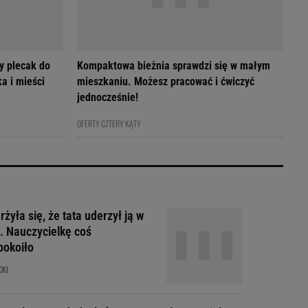
y plecak do
Kompaktowa bieżnia sprawdzi się w małym
a i mieści
mieszkaniu. Możesz pracować i ćwiczyć
jednocześnie!
OFERTY CZTERY KĄTY
żyła się, że tata uderzył ją w
. Nauczycielkę coś
pokoiło
CKI