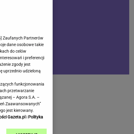
rmienia
Gliwice
Kielce
hodowe
Kraków
Lublin
Łódź
6
] Zaufanych Partnerów
woje dane osobowe takie
Olsztyn
likach do celów
Opole
teresowań i preferencji
e
Płock
ażenie zgody jest
we
Poznań
dę uprzednio udzieloną
Radom
yczących funkcjonowania
Rzeszów
kach przetwarzanie
inowe
Sosnowiec
ązanej – Agora S.A. –
inowe
Szczecin
awień Zaawansowanych”
Melo Radio
Toruń
go jest kierowany.
Trójmiasto
ości Gazeta.pl
i
Polityka
Warszawa
Wrocław