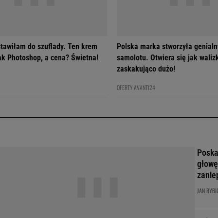
tawiłam do szuflady. Ten krem
Polska marka stworzyła genialn
jak Photoshop, a cena? Świetna!
samolotu. Otwiera się jak walizk
zaskakująco dużo!
OFERTY AVANTI24
Poskar
głowę
zanie
JAN RYBI