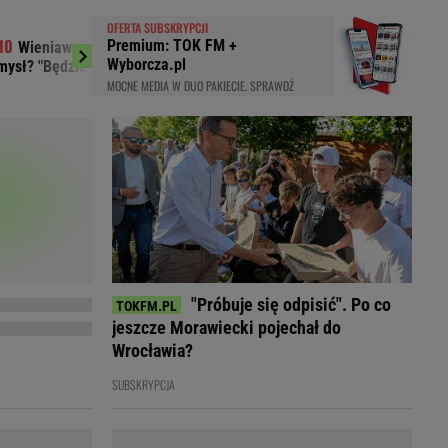
LED
OFERTA SUBSKRYPCJI
Premium: TOK FM +
Wieniawa jako jurorka "TzG" to dobry
Media: Nie żyj
Wyborcza.pl
mysł? "Będzie musiała być uważna"
Lionela Messiego
MOCNE MEDIA W DUO PAKIECIE. SPRAWDŹ
"Próbuje się odpisić". Po co
jeszcze Morawiecki pojechał do
Wrocławia?
du
Rodzina
SUBSKRYPCJA
łodnych
Wakacje
Sennik