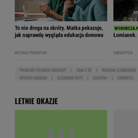
To nie droga na skróty. Matka pokazuje,
jak naprawdę wygląda edukacja domowa
Łomianek. 
MATERIAŁ PROMOCYJNY
SUBSKRYPCJA
PROBLEMY POLSKICH SIATKARZY
ZNAK Z '30'
WISŁAWA SZYMBORSKA
FRYZURA KUKIEŁKA
ELEGANCKIE BUTY
BALERINY
ESPADRYLE
LETNIE OKAZJE