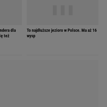
Przetargi
Licytacje komornicze
Komputery Forum
Alkomat online
Kalkulator opłacalności LPG
ndera dla
To najdłuższe jezioro w Polsce. Ma aż 16
Przelicznik cm na cale i stopy
ię też
wysp
Kalkulator momentu obrotowego
Kalkulator mocy
Kalkulator zużycia paliwa
Kalkulator rozmiaru opon
Przelicznik mile na kilometry