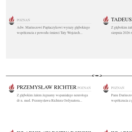
TADEUS
POZNAŃ
Adw. Mariuszowi Paplaczykowi wyrazy głębokiego
Z głębokim ża
współczucia z powodu śmierci Taty Wojciech...
sierpnia 2026 r
PRZEMYSŁAW RICHTER
POZNAŃ
POZNAŃ
Z głębokim żalem żegnamy wspaniałego neurologa
Panu Dariuszo
dr n. med. Przemysława Richtera Ordynatora...
współczucia z 