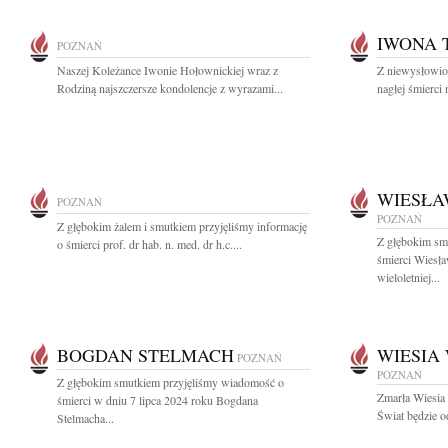
IWONA
POZNAŃ
Naszej Koleżance Iwonie Hołownickiej wraz z
Z niewysłowi
Rodziną najszczersze kondolencje z wyrazami...
nagłej śmierci
WIESŁA
POZNAŃ
POZNAŃ
Z głębokim żalem i smutkiem przyjęliśmy informację
Z głębokim sm
o śmierci prof. dr hab. n. med. dr h.c....
śmierci Wiesł
wieloletniej...
BOGDAN STELMACH
WIESIA
POZNAŃ
POZNAŃ
Z głębokim smutkiem przyjęliśmy wiadomość o
Zmarła Wiesia
śmierci w dniu 7 lipca 2024 roku Bogdana
Świat będzie o
Stelmacha...