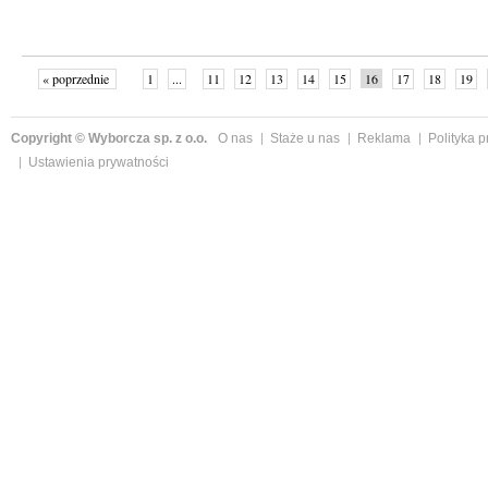
« poprzednie
1
...
11
12
13
14
15
16
17
18
19
»
Copyright © Wyborcza sp. z o.o.
O nas
Staże u nas
Reklama
Polityka 
Ustawienia prywatności