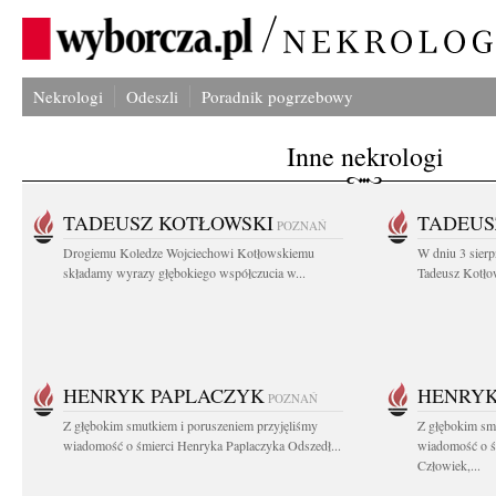
Nekrologi
Odeszli
Poradnik pogrzebowy
Inne nekrologi
TADEUSZ KOTŁOWSKI
TADEUS
POZNAŃ
Drogiemu Koledze Wojciechowi Kotłowskiemu
W dniu 3 sierp
składamy wyrazy głębokiego współczucia w...
Tadeusz Kotłow
HENRYK PAPLACZYK
HENRYK
POZNAŃ
Z głębokim smutkiem i poruszeniem przyjęliśmy
Z głębokim smu
wiadomość o śmierci Henryka Paplaczyka Odszedł...
wiadomość o ś
Człowiek,...