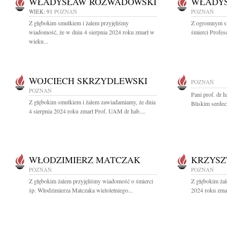
WŁADYSŁAW ROZWADOWSKI
WŁADY
WIEK: 91
POZNAŃ
POZNAŃ
Z głębokim smutkiem i żalem przyjęliśmy
Z ogromnym s
wiadomość, że w dniu 4 sierpnia 2024 roku zmarł w
śmierci Profe
wieku...
WOJCIECH SKRZYDLEWSKI
POZNAŃ
POZNAŃ
Pani prof. dr h
Z głębokim smutkiem i żalem zawiadamiamy, że dnia
Bliskim serdec
4 sierpnia 2024 roku zmarł Prof. UAM dr hab....
WŁODZIMIERZ MATCZAK
KRZYSZ
POZNAŃ
POZNAŃ
Z głębokim żalem przyjęliśmy wiadomość o śmierci
Z głębokim żal
śp. Włodzimierza Matczaka wieloletniego...
2024 roku zmar