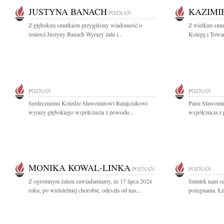
JUSTYNA BANACH
KAZIMI
POZNAŃ
Z głębokim smutkiem przyjęliśmy wiadomość o
Z wielkim smu
śmierci Justyny Banach Wyrazy żalu i...
Kolegę i Towar
POZNAŃ
POZNAŃ
Serdecznemu Koledze Sławomirowi Ratajczakowi
Panu Sławomir
wyrazy głębokiego współczucia z powodu...
współczucia z
MONIKA KOWAL-LINKA
POZNAŃ
POZNAŃ
Z ogromnym żalem zawiadamiamy, że 17 lipca 2024
Smutek nam ser
roku, po wieloletniej chorobie, odeszła od nas...
pożegnania. Łz