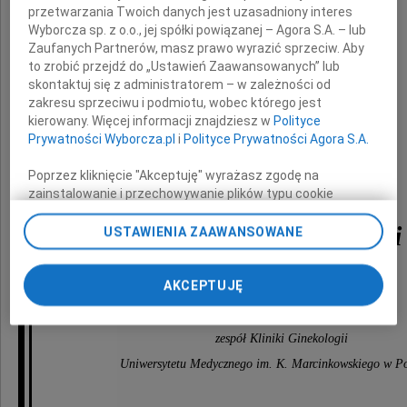
przetwarzania Twoich danych jest uzasadniony interes
wyrazy głębokiego współczucia
Wyborcza sp. z o.o., jej spółki powiązanej – Agora S.A. – lub
z powodu śmierci Mamy
Zaufanych Partnerów, masz prawo wyrazić sprzeciw. Aby
to zrobić przejdź do „Ustawień Zaawansowanych” lub
skontaktuj się z administratorem – w zależności od
zakresu sprzeciwu i podmiotu, wobec którego jest
kierowany. Więcej informacji znajdziesz w
Polityce
Prywatności Wyborcza.pl
i
Polityce Prywatności Agora S.A.
Pani
Poprzez kliknięcie "Akceptuję" wyrażasz zgodę na
Profesor
zainstalowanie i przechowywanie plików typu cookie
Wyborczej sp. z o. o. jej Zaufanych Partnerów i Agora S.A.
Heleny Rajpert-Kędzi
na Twoim urządzeniu końcowym. Możesz też w każdej
USTAWIENIA ZAAWANSOWANE
chwili zmienić swoje preferencje dot. plików cookie,
ponownie wywołując narzędzie do zarządzania Twoimi
preferencjami dot. przetwarzania danych poprzez
AKCEPTUJĘ
składa
odnośnik „Ustawienia prywatności” w stopce serwisu i
przechodząc do sekcji „Ustawienia zaawansowane”.
zespół Kliniki Ginekologii
Zmiana ustawień plików cookie możliwa jest także za
pomocą ustawień przeglądarki.
Uniwersytetu Medycznego im. K. Marcinkowskiego w P
My, nasi Zaufani Partnerzy i Agora S.A. możemy