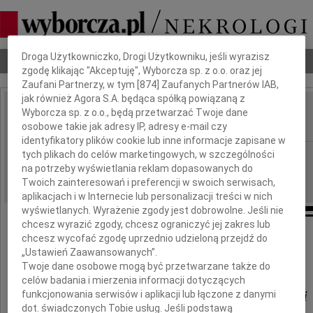
Dbamy o Twoją prywatność
Droga Użytkowniczko, Drogi Użytkowniku, jeśli wyrazisz
Nekrologi
Odeszli
Poradnik pogrzebowy
zgodę klikając "Akceptuję", Wyborcza sp. z o.o. oraz jej
Zaufani Partnerzy, w tym [
874
] Zaufanych Partnerów IAB,
jak również Agora S.A. będąca spółką powiązaną z
Helena Rajpert-Kędzia
Wyborcza sp. z o.o., będą przetwarzać Twoje dane
IMIĘ I NAZWISKO:
osobowe takie jak adresy IP, adresy e-mail czy
identyfikatory plików cookie lub inne informacje zapisane w
Poznań
tych plikach do celów marketingowych, w szczególności
REGION:
na potrzeby wyświetlania reklam dopasowanych do
12.09.2024
DATA EMISJI:
Twoich zainteresowań i preferencji w swoich serwisach,
aplikacjach i w Internecie lub personalizacji treści w nich
wyświetlanych. Wyrażenie zgody jest dobrowolne. Jeśli nie
chcesz wyrazić zgody, chcesz ograniczyć jej zakres lub
chcesz wycofać zgodę uprzednio udzieloną przejdź do
„Ustawień Zaawansowanych”.
Panu
Twoje dane osobowe mogą być przetwarzane także do
celów badania i mierzenia informacji dotyczących
Profesorowi Witoldowi Kędzi
funkcjonowania serwisów i aplikacji lub łączone z danymi
dot. świadczonych Tobie usług. Jeśli podstawą