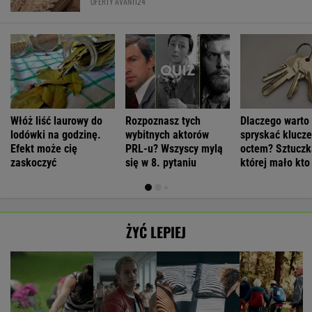
OFERTY AVANTI24
Włóż liść laurowy do
Rozpoznasz tych
Dlaczego warto
lodówki na godzinę.
wybitnych aktorów
spryskać klucze
Efekt może cię
PRL-u? Wszyscy mylą
octem? Sztuczk
zaskoczyć
się w 8. pytaniu
której mało kto
ŻYĆ LEPIEJ