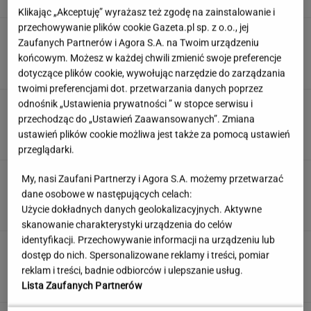
Klikając „Akceptuję” wyrażasz też zgodę na zainstalowanie i
przechowywanie plików cookie Gazeta.pl sp. z o.o., jej
Ten quiz geograficzny odsieje leserów.
Zaufanych Partnerów i Agora S.A. na Twoim urządzeniu
Dopasuj miasto do województwa
końcowym. Możesz w każdej chwili zmienić swoje preferencje
dotyczące plików cookie, wywołując narzędzie do zarządzania
twoimi preferencjami dot. przetwarzania danych poprzez
odnośnik „Ustawienia prywatności ” w stopce serwisu i
"Mam nadzieję, że zrobią trzecią część". Po 20
latach wywołał burzę
przechodząc do „Ustawień Zaawansowanych”. Zmiana
ustawień plików cookie możliwa jest także za pomocą ustawień
przeglądarki.
To nie droga na skróty. Matka pokazuje, jak
My, nasi Zaufani Partnerzy i Agora S.A. możemy przetwarzać
naprawdę wygląda edukacja domowa
dane osobowe w następujących celach:
Użycie dokładnych danych geolokalizacyjnych. Aktywne
MATERIAŁ PROMOCYJNY
skanowanie charakterystyki urządzenia do celów
identyfikacji. Przechowywanie informacji na urządzeniu lub
Uruchomili "Tindera dla
dostęp do nich. Spersonalizowane reklamy i treści, pomiar
medyków". Szybko zgłosili się też adwokaci
reklam i treści, badnie odbiorców i ulepszanie usług.
SUBSKRYPCJA
Lista Zaufanych Partnerów