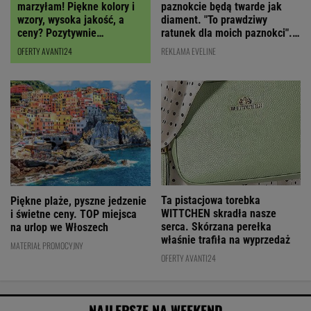
paznokcie będą twarde jak
marzyłam! Piękne kolory i
diament. "To prawdziwy
wzory, wysoka jakość, a
ratunek dla moich paznokci".
ceny? Pozytywnie
Cena? Niska!
zaskakują!
REKLAMA EVELINE
OFERTY AVANTI24
Ta pistacjowa torebka
Piękne plaże, pyszne jedzenie
WITTCHEN skradła nasze
i świetne ceny. TOP miejsca
serca. Skórzana perełka
na urlop we Włoszech
właśnie trafiła na wyprzedaż
MATERIAŁ PROMOCYJNY
OFERTY AVANTI24
NAJLEPSZE NA WEEKEND