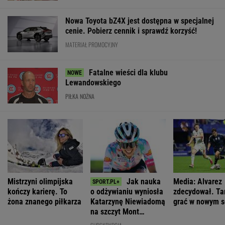
Nowa Toyota bZ4X jest dostępna w specjalnej
cenie. Pobierz cennik i sprawdź korzyść!
MATERIAŁ PROMOCYJNY
Fatalne wieści dla klubu
Lewandowskiego
PIŁKA NOŻNA
Mistrzyni olimpijska
Jak nauka
Media: Alvarez
kończy karierę. To
o odżywianiu wyniosła
zdecydował. Ta
żona znanego piłkarza
Katarzynę Niewiadomą
grać w nowym s
na szczyt Mont
Ventoux