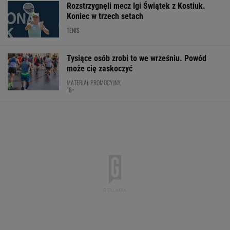
Rozstrzygnęli mecz Igi Świątek z Kostiuk.
Koniec w trzech setach
TENIS
Tysiące osób zrobi to we wrześniu. Powód
może cię zaskoczyć
MATERIAŁ PROMOCYJNY,
18+