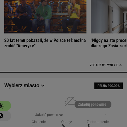
20 lat temu pokazali, że w Polsce też można
"Nigdy na sto proce
zrobić "Amerykę"
dlaczego Zosia zac
ZOBACZ WSZYSTKIE
Wybierz miasto
PEŁNA POGODA
Załaduj ponownie
Jakość powietrza:
-
Ciśnienie:
Opady:
Zachmurzenie:
-
-%
-%