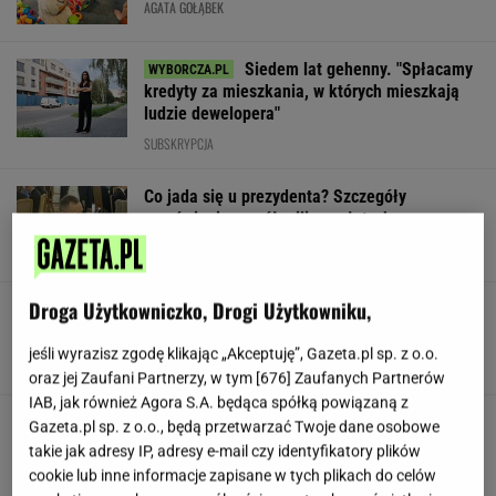
AGATA GOŁĄBEK
Siedem lat gehenny. "Spłacamy
kredyty za mieszkania, w których mieszkają
ludzie dewelopera"
SUBSKRYPCJA
Co jada się u prezydenta? Szczegóły
zamówienia za pół miliona złotych
Droga Użytkowniczko, Drogi Użytkowniku,
Nowe zdjęcie Johna Goodmana trafiło do
sieci. Aktor schudł 90 kg
jeśli wyrazisz zgodę klikając „Akceptuję”, Gazeta.pl sp. z o.o.
oraz jej Zaufani Partnerzy, w tym [
676
] Zaufanych Partnerów
IAB, jak również Agora S.A. będąca spółką powiązaną z
Gawryluk reaguje na krytykę po debacie u
Gazeta.pl sp. z o.o., będą przetwarzać Twoje dane osobowe
Nawrockiego. Co na to Polsat?
takie jak adresy IP, adresy e-mail czy identyfikatory plików
cookie lub inne informacje zapisane w tych plikach do celów