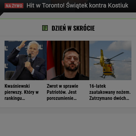
Hit w Toronto! Świątek kontra Kostiuk
DZIEŃ W SKRÓCIE
Kwaśniewski
Zwrot w sprawie
16-latek
pierwszy. Który w
Patriotów. Jest
zaatakowany nożem.
rankingu
porozumienie
Zatrzymano dwóch
prezydentów jest
Ukrainy i USA
nastolatków
Duda?