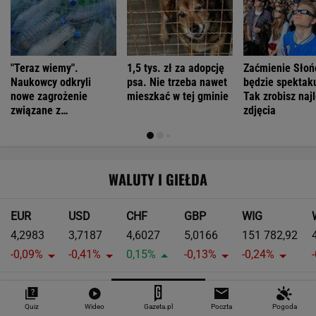
"Teraz wiemy".
1,5 tys. zł za adopcję
Zaćmienie Słoń
Naukowcy odkryli
psa. Nie trzeba nawet
będzie spektak
nowe zagrożenie
mieszkać w tej gminie
Tak zrobisz naj
związane z
zdjęcia
mikroplastikiem
WALUTY I GIEŁDA
EUR
USD
CHF
GBP
WIG
4,2983
3,7187
4,6027
5,0166
151 782,92
-0,09%
-0,41%
0,15%
-0,13%
-0,24%
SPRAWDŹ NOTOWANIA
Quiz
Wideo
Gazeta.pl
Poczta
Pogoda
Notowania dostarcza VIA24ONLINE