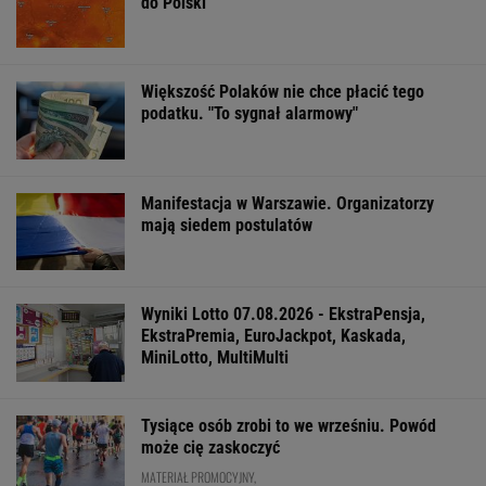
do Polski
Większość Polaków nie chce płacić tego
podatku. "To sygnał alarmowy"
Manifestacja w Warszawie. Organizatorzy
mają siedem postulatów
Wyniki Lotto 07.08.2026 - EkstraPensja,
EkstraPremia, EuroJackpot, Kaskada,
MiniLotto, MultiMulti
Tysiące osób zrobi to we wrześniu. Powód
może cię zaskoczyć
MATERIAŁ PROMOCYJNY,