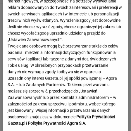
marketingowych, w szczególności na potrzeby wyświetlania
reklam dopasowanych do Twoich zainteresowań i preferencji w
swoich serwisach, aplikacjach i w Internecie lub personalizacji
treści w nich wyświetlanych. Wyrażenie zgody jest dobrowolne.
Jeśli nie chcesz wyrazić zgody, chcesz ograniczyć jej zakres lub
chcesz wycofać zgodę uprzednio udzieloną przejdź do
„Ustawień Zaawansowanych”.
Twoje dane osobowe mogą być przetwarzane także do celów
badania i mierzenia informacji dotyczących funkcjonowania
serwisów i aplikacji lub łączone z danymi dot. świadczonych
Tobie usług. W określonych przypadkach przetwarzanie
danych nie wymaga zgody i odbywa się w oparciu o
uzasadniony interes Gazeta.pl, jej spółki powiązanej – Agora
S.A. – lub Zaufanych Partnerów. Takiemu przetwarzaniu
możesz się sprzeciwić, przechodząc do „Ustawień
Zaawansowanych” lub przez kontakt z administratorem – w
zależności od zakresu sprzeciwu i podmiotu, wobec którego
jest kierowany. Więcej informacji o przetwarzaniu danych
To najdłuższe jezioro w Polsce. Ma aż 16 wysp
osobowych znajdziesz w dokumencie
Polityka Prywatności
Gazeta.pl
i
Polityka Prywatności Agora S.A.