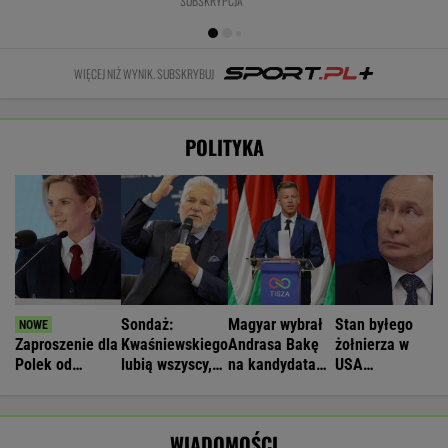
SUBSKRYPCJA
WIĘCEJ NIŻ WYNIK. SUBSKRYBUJ
POLITYKA
Sondaż:
Magyar wybrał
Stan byłego
Zaproszenie dla
Kwaśniewskiego
Andrasa Bakę
żołnierza w
Polek od
lubią wszyscy,
na kandydata
USA
Pierwszej Damy.
Dudę
na prezydenta
więzionego w
"Poznajmy się"
praktycznie nikt
Węgier
Rosji jest
krytyczny
WIADOMOŚCI