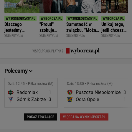
Dlaczego
"Proud"
Samotność w
Unikaj tego,
jesteśmy
szokuje
związku. "Można
jeśli chcesz
SUBSKRYPCJA
SUBSKRYPCJA
SUBSKRYPCJA
SUBSKRYPCJA
permanentnie
odważnymi
być kochaną i
znacznie
zmęczeni? "Te
scenami.
jednocześnie czuć
opóźnić
same grzechy
Rozmawiamy
się samotną"
starczą
WSPÓŁPRACA PŁATNA Z
główne"
z twórcami
demencję
scen
intymnych
Polecamy
Dziś 12:45 • Piłka nożna (M)
Dziś 13:30 • Piłka nożna (M)
Radomiak
1
Puszcza Niepołomice
3
Górnik Zabrze
3
Odra Opole
1
POKAŻ TRWAJĄCE
WIĘCEJ NA
WYNIKI.SPORT.PL