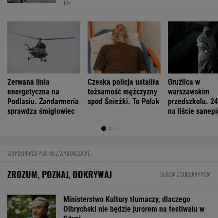
18+
Zerwana linia
Czeska policja ustaliła
Gruźlica w
energetyczna na
tożsamość mężczyzny
warszawskim
Podlasiu. Żandarmeria
spod Śnieżki. To Polak
przedszkolu. 24
sprawdza śmigłowiec
na liście sanep
WSPÓŁPRACA PŁATNA Z WYBORCZA.PL
ZROZUM, POZNAJ, ODKRYWAJ
SEKCJA Z SUBSKRYPCJĄ
Ministerstwo Kultury tłumaczy, dlaczego
Olbrychski nie będzie jurorem na festiwalu w