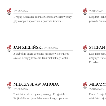
WARSZAWA
WARSZAWA
Drogiej Koleżance Joannie Goździelewskiej wyrazy
Magdzie Pichel
głębokiego współczucia z powodu śmierci...
powodu śmierci
JAN ZIELIŃSKI
STEFAN
WARSZAWA
Z głębokim żalem żegnamy naszego wieloletniego
Dziś mija pier
Szefa i Kolegę profesora Jana Zielińskiego Zofia...
drogiego Stef
Dziadka...
MIECZYSŁAW JAHODA
MIECZY
WARSZAWA
WARSZAWA
Z wielkim żalem żegnamy naszego Przyjaciela i
Dnia 16 maja 
Wujka Mieczysława Jahodę wybitnego operatora...
wieloletni czł