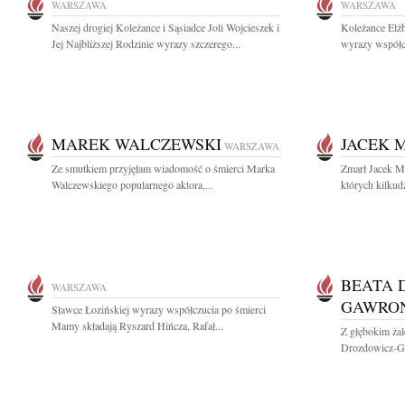
WARSZAWA
WARSZAWA
Naszej drogiej Koleżance i Sąsiadce Joli Wojcieszek i
Koleżance Elż
Jej Najbliższej Rodzinie wyrazy szczerego...
wyrazy współc
MAREK WALCZEWSKI
JACEK 
WARSZAWA
Ze smutkiem przyjęłam wiadomość o śmierci Marka
Zmarł Jacek Ma
Walczewskiego popularnego aktora,...
których kilkudz
BEATA 
WARSZAWA
GAWRO
Sławce Łozińskiej wyrazy współczucia po śmierci
Mamy składają Ryszard Hińcza, Rafał...
Z głębokim ża
Drozdowicz-Ga