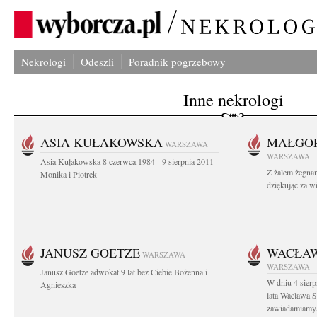
Nekrologi
Odeszli
Poradnik pogrzebowy
Inne nekrologi
ASIA KUŁAKOWSKA
MAŁGOR
WARSZAWA
WARSZAWA
Asia Kułakowska 8 czerwca 1984 - 9 sierpnia 2011
Z żalem żegnam
Monika i Piotrek
dziękując za w
JANUSZ GOETZE
WACŁAW
WARSZAWA
WARSZAWA
Janusz Goetze adwokat 9 lat bez Ciebie Bożenna i
W dniu 4 sier
Agnieszka
lata Wacława 
zawiadamiamy.