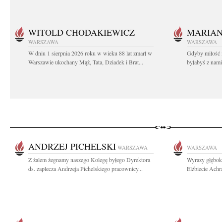
WITOLD CHODAKIEWICZ
MARIA
WARSZAWA
WARSZAWA
W dniu 1 sierpnia 2026 roku w wieku 88 lat zmarł w
Gdyby miłość 
Warszawie ukochany Mąż, Tata, Dziadek i Brat...
byłabyś z nami 
ANDRZEJ PICHELSKI
WARSZAWA
WARSZAWA
Z żalem żegnamy naszego Kolegę byłego Dyrektora
Wyrazy głębok
ds. zaplecza Andrzeja Pichelskiego pracownicy...
Elżbiecie Ach