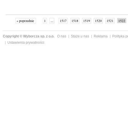
« poprzednie
1
...
1517
1518
1519
1520
1521
1522
następne »
Copyright © Wyborcza sp. z o.o.
O nas
Staże u nas
Reklama
Polityka 
Ustawienia prywatności