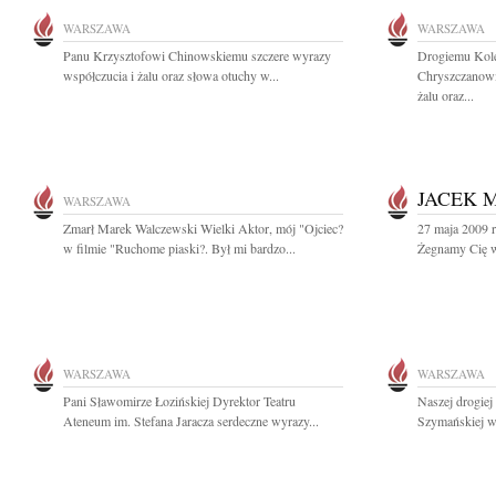
WARSZAWA
WARSZAWA
Panu Krzysztofowi Chinowskiemu szczere wyrazy
Drogiemu Kol
współczucia i żalu oraz słowa otuchy w...
Chryszczanowi
żalu oraz...
JACEK 
WARSZAWA
Zmarł Marek Walczewski Wielki Aktor, mój "Ojciec?
27 maja 2009 r
w filmie "Ruchome piaski?. Był mi bardzo...
Żegnamy Cię w 
WARSZAWA
WARSZAWA
Pani Sławomirze Łozińskiej Dyrektor Teatru
Naszej drogiej
Ateneum im. Stefana Jaracza serdeczne wyrazy...
Szymańskiej wy