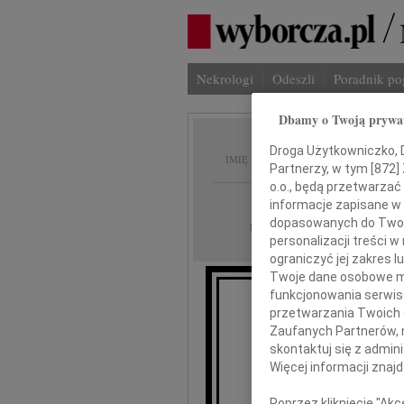
Nekrologi
Odeszli
Poradnik p
Dbamy o Twoją prywa
Michał
Droga Użytkowniczko, Dr
IMIĘ I NAZWISKO:
Partnerzy, w tym [
872
]
o.o., będą przetwarzać 
Warszawa
REGION:
informacje zapisane w
dopasowanych do Twoich
10.06.2009
DATA EMISJI:
personalizacji treści 
ograniczyć jej zakres
Twoje dane osobowe mo
funkcjonowania serwisó
przetwarzania Twoich da
Ze smutkie
Zaufanych Partnerów, 
skontaktuj się z admin
Więcej informacji znaj
Poprzez kliknięcie "Ak