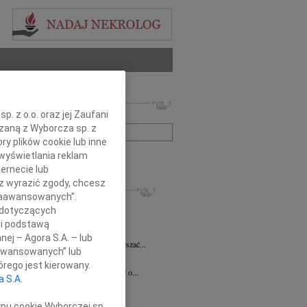
 nekrologów i wspomnień
. z o.o. oraz jej Zaufani
zwisko lub numer ogłoszenia:
ązaną z Wyborcza sp. z
ry plików cookie lub inne
wyświetlania reklam
+ szukanie zaawansowane
ernecie lub
sz wyrazić zgody, chcesz
KROLOGI
 Zaawansowanych”.
 Pliszkiewicz
05.08.2026
Warszawa
 dotyczących
utkiem żegnamy Profesora Marka...
li podstawą
anna Szymańska
04.08.2026
Warszawa
nej – Agora S.A. – lub
 miłość mogła uzdrawiać a łzy wskrzeszać...
aawansowanych” lub
ej Gołaszewski
04.08.2026
Warszawa
rego jest kierowany.
lkim smutkiem przyjęliśmy wiadomość o...
a S.A.
ej Perzanowski
03.08.2026
Warszawa
bokim smutkiem i niedowierzaniem...
ypu cookie Wyborczej sp.