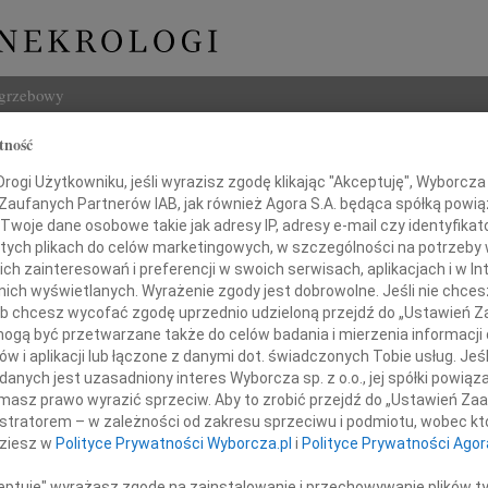
ogrzebowy
tność
Szukaj
 Gmytrasiewicz
ogi Użytkowniku, jeśli wyrazisz zgodę klikając "Akceptuję", Wyborcza sp
Imię i na
 Zaufanych Partnerów IAB, jak również Agora S.A. będąca spółką powi
Twoje dane osobowe takie jak adresy IP, adresy e-mail czy identyfikato
 tych plikach do celów marketingowych, w szczególności na potrzeby 
 zainteresowań i preferencji w swoich serwisach, aplikacjach i w Int
w nich wyświetlanych. Wyrażenie zgody jest dobrowolne. Jeśli nie chce
INNE NE
 lub chcesz wycofać zgodę uprzednio udzieloną przejdź do „Ustawień
Marek
gą być przetwarzane także do celów badania i mierzenia informacji
Ze sm
w i aplikacji lub łączone z danymi dot. świadczonych Tobie usług. Jeś
Mari
nych jest uzasadniony interes Wyborcza sp. z o.o., jej spółki powiąza
Gdyby
m przyjęliśmy wiadomość o śmierci
masz prawo wyrazić sprzeciw. Aby to zrobić przejdź do „Ustawień Z
Andrz
istratorem – w zależności od zakresu sprzeciwu i podmiotu, wobec któ
Z wie
dziesz w
Polityce Prywatności Wyborcza.pl
i
Polityce Prywatności Agor
Andrz
prof. dr. hab.
Z głę
ceptuję" wyrażasz zgodę na zainstalowanie i przechowywanie plików t