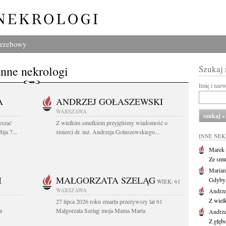
grzebowy
Inne nekrologi
Szukaj
Imię i naz
A
ANDRZEJ GOŁASZEWSKI
WARSZAWA
eszać
Z wielkim smutkiem przyjęliśmy wiadomość o
ija 7...
śmierci dr. inż. Andrzeja Gołaszewskiego...
INNE NE
Marek 
Ze smu
Marian
I
MAŁGORZATA SZELĄG
Gdyby 
WIEK: 61
WARSZAWA
Andrze
Z wiel
27 lipca 2026 roku zmarła przeżywszy lat 61
a
Małgorzata Szeląg moja Mama Marta
Andrze
Z głęb