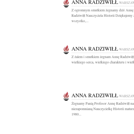
ANNA RADZIWIŁŁ
WARSZA
Z ogromnym smutkiem żegnamy dziś Annę
Radziwiłł Nauczyciela Historii Dziękujemy 
wszystko,...
ANNA RADZIWIŁŁ
WARSZA
Z żalem i smutkiem żegnam Annę Radziwił
wielkiego serca, wielkiego charakteru i wielk
ANNA RADZIWIŁŁ
WARSZA
Żegnamy Panią Profesor Annę Radziwiłł na
niezapomnianą Nauczycielkę Historii matur
1980...