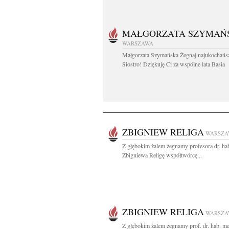
MAŁGORZATA SZYMAŃ
WARSZAWA
Małgorzata Szymańska Żegnaj najukochańs
Siostro! Dziękuję Ci za wspólne lata Basia
ZBIGNIEW RELIGA
WARSZA
Z głębokim żalem żegnamy profesora dr. ha
Zbigniewa Religę współtwórcę...
ZBIGNIEW RELIGA
WARSZA
Z głębokim żalem żegnamy prof. dr. hab. m