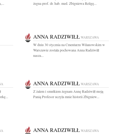
...
żegna prof. dr. hab. med. Zbigniewa Religę...
ANNA RADZIWIŁŁ
WARSZAWA
W dniu 30 stycznia na Cmentarzu Wilanowskim w
Warszawie została pochowana Anna Radziwiłł
nasza...
ANNA RADZIWIŁŁ
WA
WARSZAWA
ł
Z żalem i smutkiem żegnam Annę Radziwiłł moją
rkę...
Panią Profesor uczyła mnie historii Zbigniew...
ANNA RADZIWIŁŁ
WA
WARSZAWA