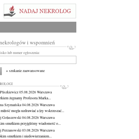
 nekrologów i wspomnień
wisko lub numer ogłoszenia:
+ szukanie zaawansowane
KROLOGI
Pliszkiewicz
05.08.2026
Warszawa
tkiem żegnamy Profesora Marka...
na Szymańska
04.08.2026
Warszawa
miłość mogła uzdrawiać a łzy wskrzeszać...
j Gołaszewski
04.08.2026
Warszawa
kim smutkiem przyjęliśmy wiadomość o...
j Perzanowski
03.08.2026
Warszawa
okim smutkiem i niedowierzaniem...