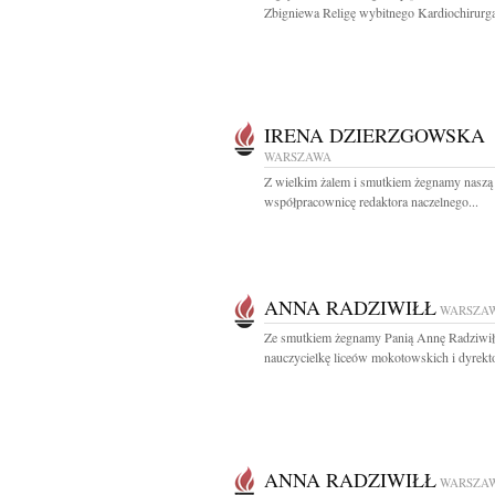
Zbigniewa Religę wybitnego Kardiochirurga,
IRENA DZIERZGOWSKA
WARSZAWA
Z wielkim żalem i smutkiem żegnamy naszą
współpracownicę redaktora naczelnego...
ANNA RADZIWIŁŁ
WARSZA
Ze smutkiem żegnamy Panią Annę Radziwił
nauczycielkę liceów mokotowskich i dyrekto
ANNA RADZIWIŁŁ
WARSZA