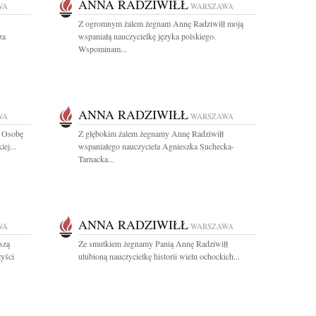
ANNA RADZIWIŁŁ
WA
WARSZAWA
Z ogromnym żalem żegnam Annę Radziwiłł moją
za
wspaniałą nauczycielkę języka polskiego.
Wspominam...
ANNA RADZIWIŁŁ
WA
WARSZAWA
ł Osobę
Z głębokim żalem żegnamy Annę Radziwiłł
iej...
wspaniałego nauczyciela Agnieszka Suchecka-
Tarnacka...
ANNA RADZIWIŁŁ
WA
WARSZAWA
szą
Ze smutkiem żegnamy Panią Annę Radziwiłł
zyści
ulubioną nauczycielkę historii wielu ochockich...