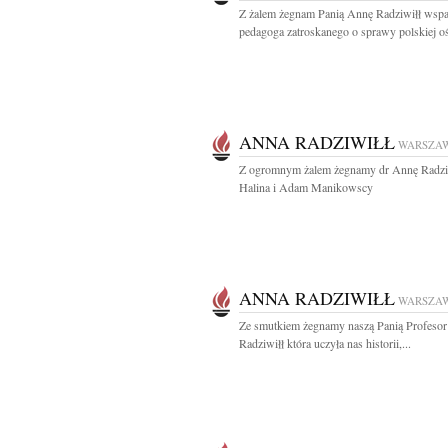
Z żalem żegnam Panią Annę Radziwiłł wspa
pedagoga zatroskanego o sprawy polskiej oś
ANNA RADZIWIŁŁ
WARSZA
Z ogromnym żalem żegnamy dr Annę Radzi
Halina i Adam Manikowscy
ANNA RADZIWIŁŁ
WARSZA
Ze smutkiem żegnamy naszą Panią Profeso
Radziwiłł która uczyła nas historii,...