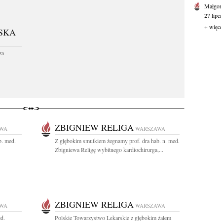
Małgor
27 lipc
+ więc
SKA
za
ZBIGNIEW RELIGA
WA
WARSZAWA
b. med.
Z głębokim smutkiem żegnamy prof. dra hab. n. med.
Zbigniewa Religę wybitnego kardiochirurga,...
ZBIGNIEW RELIGA
WA
WARSZAWA
ed.
Polskie Towarzystwo Lekarskie z głębokim żalem