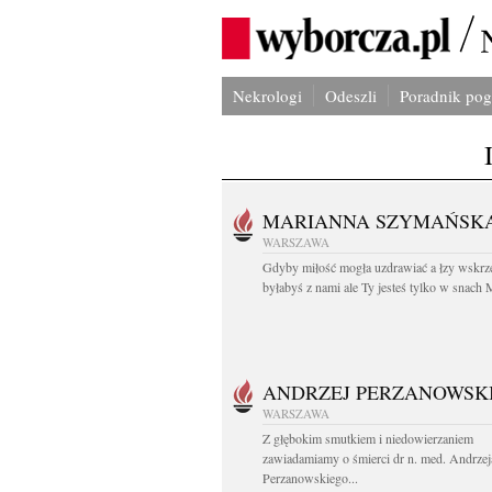
Nekrologi
Odeszli
Poradnik po
MARIANNA SZYMAŃSK
WARSZAWA
Gdyby miłość mogła uzdrawiać a łzy wskrz
byłabyś z nami ale Ty jesteś tylko w snach M
ANDRZEJ PERZANOWSK
WARSZAWA
Z głębokim smutkiem i niedowierzaniem
zawiadamiamy o śmierci dr n. med. Andrzej
Perzanowskiego...