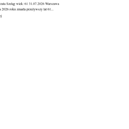
zata Szeląg
wiek: 61
31.07.2026
Warszawa
a 2026 roku zmarła przeżywszy lat 61...
ej