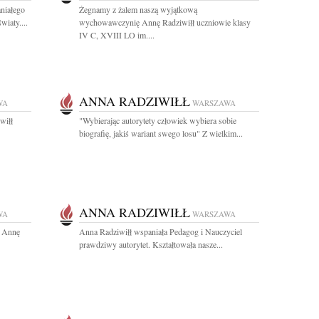
niałego
Żegnamy z żalem naszą wyjątkową
wiaty....
wychowawczynię Annę Radziwiłł uczniowie klasy
IV C, XVIII LO im....
ANNA RADZIWIŁŁ
WA
WARSZAWA
wiłł
"Wybierając autorytety człowiek wybiera sobie
biografię, jakiś wariant swego losu" Z wielkim...
ANNA RADZIWIŁŁ
WA
WARSZAWA
r Annę
Anna Radziwiłł wspaniała Pedagog i Nauczyciel
prawdziwy autorytet. Kształtowała nasze...