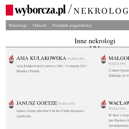
Nekrologi
Odeszli
Poradnik pogrzebowy
Inne nekrologi
ASIA KUŁAKOWSKA
MAŁGOR
WARSZAWA
WARSZAWA
Asia Kułakowska 8 czerwca 1984 - 9 sierpnia 2011
Z żalem żegnam
Monika i Piotrek
dziękując za w
JANUSZ GOETZE
WACŁAW
WARSZAWA
WARSZAWA
Janusz Goetze adwokat 9 lat bez Ciebie Bożenna i
W dniu 4 sier
Agnieszka
lata Wacława 
zawiadamiamy.