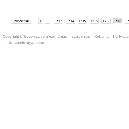
« poprzednie
1
...
1513
1514
1515
1516
1517
1518
1
...
1526
następne »
Copyright © Wyborcza sp. z o.o.
O nas
Staże u nas
Reklama
Polityka 
Ustawienia prywatności