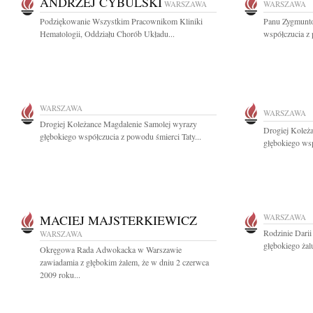
ANDRZEJ CYBULSKI
WARSZAWA
WARSZAWA
Podziękowanie Wszystkim Pracownikom Kliniki
Panu Zygmunt
Hematologii, Oddziału Chorób Układu...
współczucia z 
WARSZAWA
WARSZAWA
Drogiej Koleżance Magdalenie Samolej wyrazy
Drogiej Koleż
głębokiego współczucia z powodu śmierci Taty...
głębokiego wsp
MACIEJ MAJSTERKIEWICZ
WARSZAWA
Rodzinie Dari
WARSZAWA
głębokiego żal
Okręgowa Rada Adwokacka w Warszawie
zawiadamia z głębokim żalem, że w dniu 2 czerwca
2009 roku...