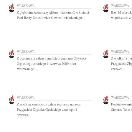
WARSZAWA
WARSZAWA
Z głębokim żalem przyjęliśmy wiadomość o śmierci
Basi Mućce sk
Pani Beaty Drozdowicz-Gawron wieloletniego...
współczucia z 
WARSZAWA
WARSZAWA
Z ogromnym żalem i smutkiem żegnamy Zbyszka
Z wielkim smu
Gęsickiego zmarłego 1 czerwca 2009 roku
Przyjaciela Zb
Wstrząśnięci...
czerwca...
WARSZAWA
WARSZAWA
Z wielkim smutkiem i żalem żegnamy naszego
Podziękowani
Przyjaciela Zbyszka Gęsickiego zmarłego 1
Siostrze Teresi
czerwca...