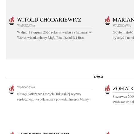
WITOLD CHODAKIEWICZ
MARIA
WARSZAWA
WARSZAWA
W dniu 1 sierpnia 2026 roku w wieku 88 lat zmarł w
Gdyby miłość 
Warszawie ukochany Mąż, Tata, Dziadek i Brat...
byłabyś z nami 
WARSZAWA
ZOFIA 
Naszej Koleżance Dorocie Tokarskiej wyrazy
8 czerwca 2009
serdecznego współczucia z powodu śmierci Mamy...
Profesor dr hab