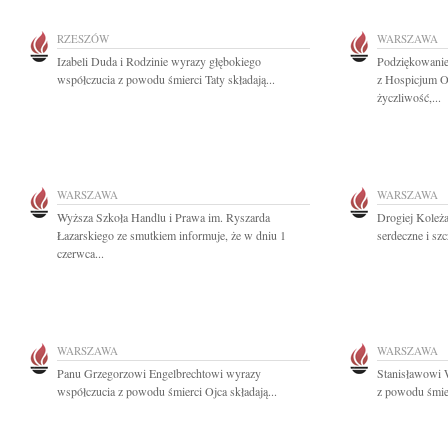
RZESZÓW
WARSZAWA
Izabeli Duda i Rodzinie wyrazy głębokiego
Podziękowani
współczucia z powodu śmierci Taty składają...
z Hospicjum O
życzliwość,...
WARSZAWA
WARSZAWA
Wyższa Szkoła Handlu i Prawa im. Ryszarda
Drogiej Koleż
Łazarskiego ze smutkiem informuje, że w dniu 1
serdeczne i sz
czerwca...
WARSZAWA
WARSZAWA
Panu Grzegorzowi Engelbrechtowi wyrazy
Stanisławowi 
współczucia z powodu śmierci Ojca składają...
z powodu śmie