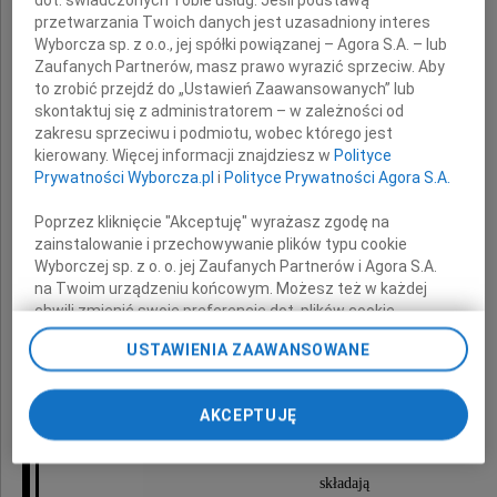
przetwarzania Twoich danych jest uzasadniony interes
Wyborcza sp. z o.o., jej spółki powiązanej – Agora S.A. – lub
Ewy Kowal-Ziętara
Zaufanych Partnerów, masz prawo wyrazić sprzeciw. Aby
to zrobić przejdź do „Ustawień Zaawansowanych” lub
skontaktuj się z administratorem – w zależności od
i
zakresu sprzeciwu i podmiotu, wobec którego jest
kierowany. Więcej informacji znajdziesz w
Polityce
Prywatności Wyborcza.pl
i
Polityce Prywatności Agora S.A.
Bożeny Kowal
Poprzez kliknięcie "Akceptuję" wyrażasz zgodę na
zainstalowanie i przechowywanie plików typu cookie
Wyborczej sp. z o. o. jej Zaufanych Partnerów i Agora S.A.
z powodu śmierci ukochanego
na Twoim urządzeniu końcowym. Możesz też w każdej
chwili zmienić swoje preferencje dot. plików cookie,
ponownie wywołując narzędzie do zarządzania Twoimi
USTAWIENIA ZAAWANSOWANE
preferencjami dot. przetwarzania danych poprzez
Taty
odnośnik „Ustawienia prywatności” w stopce serwisu i
przechodząc do sekcji „Ustawienia zaawansowane”.
AKCEPTUJĘ
Zmiana ustawień plików cookie możliwa jest także za
pomocą ustawień przeglądarki.
składają
My, nasi Zaufani Partnerzy i Agora S.A. możemy