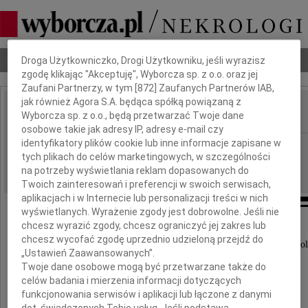
Dbamy o Twoją prywatność
Nekrologi
Odeszli
Poradnik pogrzebowy
Droga Użytkowniczko, Drogi Użytkowniku, jeśli wyrazisz
zgodę klikając "Akceptuję", Wyborcza sp. z o.o. oraz jej
Zaufani Partnerzy, w tym [
872
] Zaufanych Partnerów IAB,
jak również Agora S.A. będąca spółką powiązaną z
Wyborcza sp. z o.o., będą przetwarzać Twoje dane
IMIĘ I NAZWISKO:
osobowe takie jak adresy IP, adresy e-mail czy
identyfikatory plików cookie lub inne informacje zapisane w
Warszawa
REGION:
tych plikach do celów marketingowych, w szczególności
17.06.2009
DATA EMISJI:
na potrzeby wyświetlania reklam dopasowanych do
Twoich zainteresowań i preferencji w swoich serwisach,
aplikacjach i w Internecie lub personalizacji treści w nich
wyświetlanych. Wyrażenie zgody jest dobrowolne. Jeśli nie
chcesz wyrazić zgody, chcesz ograniczyć jej zakres lub
chcesz wycofać zgodę uprzednio udzieloną przejdź do
Wyrazy głębokiego współczucia i najszczersze kondol
„Ustawień Zaawansowanych”.
Twoje dane osobowe mogą być przetwarzane także do
celów badania i mierzenia informacji dotyczących
dla naszych Koleżanek
funkcjonowania serwisów i aplikacji lub łączone z danymi
dot. świadczonych Tobie usług. Jeśli podstawą