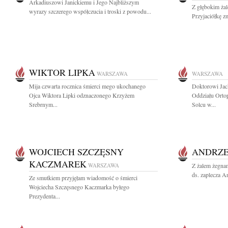
Arkadiuszowi Janickiemu i Jego Najbliższym
Z głębokim ża
wyrazy szczerego współczucia i troski z powodu...
Przyjaciółkę z
WIKTOR LIPKA
WARSZAWA
WARSZAWA
Mija czwarta rocznica śmierci mego ukochanego
Doktorowi Jac
Ojca Wiktora Lipki odznaczonego Krzyżem
Oddziału Orto
Srebrnym...
Solcu w...
WOJCIECH SZCZĘSNY
ANDRZE
KACZMAREK
WARSZAWA
Z żalem żegna
ds. zaplecza A
Ze smutkiem przyjęłam wiadomość o śmierci
Wojciecha Szczęsnego Kaczmarka byłego
Prezydenta...