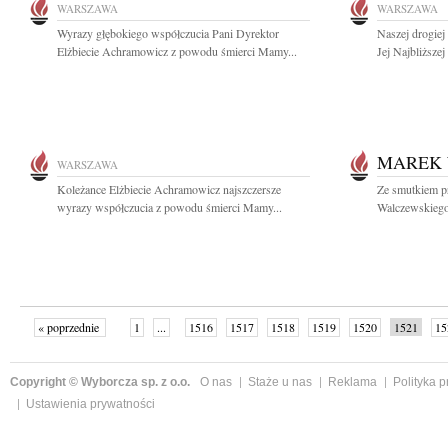
WARSZAWA
WARSZAWA
Wyrazy głębokiego współczucia Pani Dyrektor
Naszej drogiej
Elżbiecie Achramowicz z powodu śmierci Mamy...
Jej Najbliższe
MAREK 
WARSZAWA
Koleżance Elżbiecie Achramowicz najszczersze
Ze smutkiem p
wyrazy współczucia z powodu śmierci Mamy...
Walczewskiego 
« poprzednie
1
...
1516
1517
1518
1519
1520
1521
15
następne »
Copyright © Wyborcza sp. z o.o.
O nas
Staże u nas
Reklama
Polityka 
Ustawienia prywatności