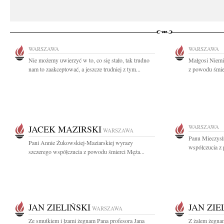
WARSZAWA
WARSZAWA
Nie możemy uwierzyć w to, co się stało, tak trudno
Małgosi Niemi
nam to zaakceptować, a jeszcze trudniej z tym...
z powodu śmier
JACEK MAZIRSKI
WARSZAWA
WARSZAWA
Panu Mieczys
Pani Annie Żukowskiej-Maziarskiej wyrazy
współczucia z 
szczerego współczucia z powodu śmierci Męża...
JAN ZIELIŃSKI
JAN ZIE
WARSZAWA
Ze smutkiem i łzami żegnam Pana profesora Jana
Z żalem żegnam