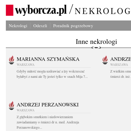
Nekrologi
Odeszli
Poradnik pogrzebowy
Inne nekrologi
MARIANNA SZYMAŃSKA
ANDRZE
WARSZAWA
WARSZAWA
Gdyby miłość mogła uzdrawiać a łzy wskrzeszać
Z wielkim smu
byłabyś z nami ale Ty jesteś tylko w snach Mija 7...
śmierci dr. in
ANDRZEJ PERZANOWSKI
WARSZAWA
Z głębokim smutkiem i niedowierzaniem
zawiadamiamy o śmierci dr n. med. Andrzeja
Perzanowskiego...