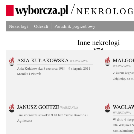
Nekrologi
Odeszli
Poradnik pogrzebowy
Inne nekrologi
ASIA KUŁAKOWSKA
MAŁGOR
WARSZAWA
WARSZAWA
Asia Kułakowska 8 czerwca 1984 - 9 sierpnia 2011
Z żalem żegnam
Monika i Piotrek
dziękując za w
JANUSZ GOETZE
WACŁAW
WARSZAWA
WARSZAWA
Janusz Goetze adwokat 9 lat bez Ciebie Bożenna i
W dniu 4 sier
Agnieszka
lata Wacława 
zawiadamiamy.