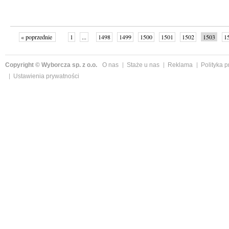
« poprzednie
1
...
1498
1499
1500
1501
1502
1503
1
...
1526
następne »
Copyright © Wyborcza sp. z o.o.
O nas
Staże u nas
Reklama
Polityka 
Ustawienia prywatności