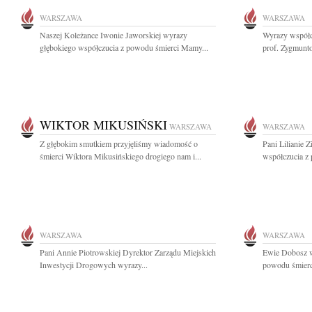
WARSZAWA
WARSZAWA
Naszej Koleżance Iwonie Jaworskiej wyrazy
Wyrazy współc
głębokiego współczucia z powodu śmierci Mamy...
prof. Zygmunt
WIKTOR MIKUSIŃSKI
WARSZAWA
WARSZAWA
Z głębokim smutkiem przyjęliśmy wiadomość o
Pani Lilianie 
śmierci Wiktora Mikusińskiego drogiego nam i...
współczucia z
WARSZAWA
WARSZAWA
Pani Annie Piotrowskiej Dyrektor Zarządu Miejskich
Ewie Dobosz w
Inwestycji Drogowych wyrazy...
powodu śmierci