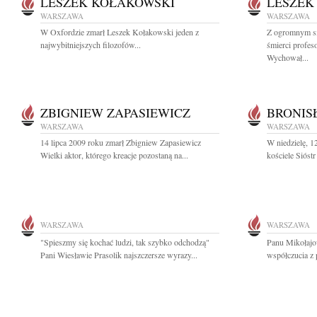
LESZEK KOŁAKOWSKI
LESZEK
WARSZAWA
WARSZAWA
W Oxfordzie zmarł Leszek Kołakowski jeden z
Z ogromnym s
najwybitniejszych filozofów...
śmierci profe
Wychował...
ZBIGNIEW ZAPASIEWICZ
BRONIS
WARSZAWA
WARSZAWA
14 lipca 2009 roku zmarł Zbigniew Zapasiewicz
W niedzielę, 1
Wielki aktor, którego kreacje pozostaną na...
kościele Sióst
WARSZAWA
WARSZAWA
"Spieszmy się kochać ludzi, tak szybko odchodzą"
Panu Mikołajo
Pani Wiesławie Prasolik najszczersze wyrazy...
współczucia z 