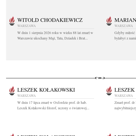
WITOLD CHODAKIEWICZ
MARIA
WARSZAWA
WARSZAWA
W dniu 1 sierpnia 2026 roku w wieku 88 lat zmarł w
Gdyby miłość 
Warszawie ukochany Mąż, Tata, Dziadek i Brat...
byłabyś z nami 
LESZEK KOŁAKOWSKI
LESZEK
WARSZAWA
WARSZAWA
W dniu 17 lipca zmarł w Oxfordzie prof. dr hab.
Zmarł prof. dr
Leszek Kołakowski filozof, uczony o światowej...
najwybitniejsz