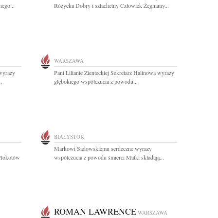
ego...
Różycka Dobry i szlachetny Człowiek Żegnamy...
WARSZAWA
wyrazy
Pani Lilianie Zienteckiej Sekretarz Halinowa wyrazy
.
głębokiego współczucia z powodu...
BIAŁYSTOK
Markowi Sadowskiemu serdeczne wyrazy
 Mokotów
współczucia z powodu śmierci Matki składają...
ROMAN LAWRENCE
WARSZAWA