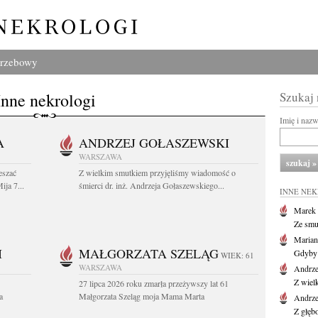
grzebowy
Inne nekrologi
Szukaj
Imię i naz
A
ANDRZEJ GOŁASZEWSKI
WARSZAWA
eszać
Z wielkim smutkiem przyjęliśmy wiadomość o
ija 7...
śmierci dr. inż. Andrzeja Gołaszewskiego...
INNE NE
Marek 
Ze smu
Marian
I
MAŁGORZATA SZELĄG
Gdyby 
WIEK: 61
WARSZAWA
Andrze
Z wiel
27 lipca 2026 roku zmarła przeżywszy lat 61
a
Małgorzata Szeląg moja Mama Marta
Andrze
Z głęb