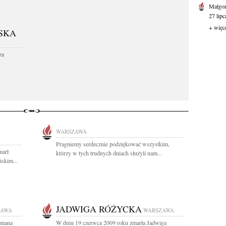
Małgor
27 lipc
+ więc
SKA
za
WARSZAWA
Pragniemy serdecznie podziękować wszystkim,
marł
którzy w tych trudnych dniach służyli nam...
iskim...
JADWIGA RÓŻYCKA
ZAWA
WARSZAWA
omana
W dniu 19 czerwca 2009 roku zmarła Jadwiga