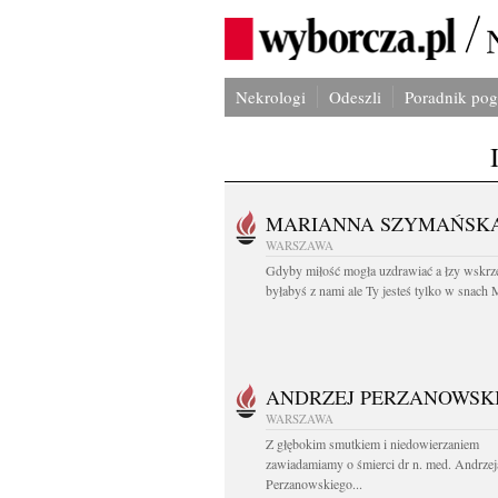
Nekrologi
Odeszli
Poradnik po
MARIANNA SZYMAŃSK
WARSZAWA
Gdyby miłość mogła uzdrawiać a łzy wskrz
byłabyś z nami ale Ty jesteś tylko w snach M
ANDRZEJ PERZANOWSK
WARSZAWA
Z głębokim smutkiem i niedowierzaniem
zawiadamiamy o śmierci dr n. med. Andrzej
Perzanowskiego...