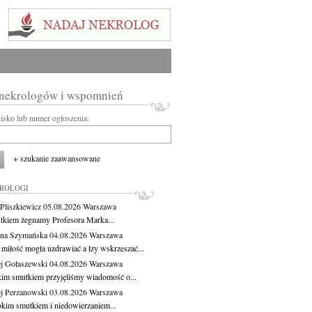
 nekrologów i wspomnień
wisko lub numer ogłoszenia:
+ szukanie zaawansowane
KROLOGI
Pliszkiewicz
05.08.2026
Warszawa
tkiem żegnamy Profesora Marka...
na Szymańska
04.08.2026
Warszawa
miłość mogła uzdrawiać a łzy wskrzeszać...
j Gołaszewski
04.08.2026
Warszawa
kim smutkiem przyjęliśmy wiadomość o...
j Perzanowski
03.08.2026
Warszawa
okim smutkiem i niedowierzaniem...