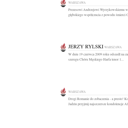
WARSZAWA
Prezesowi Andrzejowi Wyrzykowskiemu w
głębokiego współczucia z powodu śmierci O
JERZY RYLSKI
WARSZAWA
W dniu 19 czerwca 2009 roku odszedł na z
szeregu Chóru Męskiego Harfa tenor 1...
WARSZAWA
Drogi Romanie do zobaczenia - a presto! K
Jadziu przyjmij najszczersze kondolencje Ali