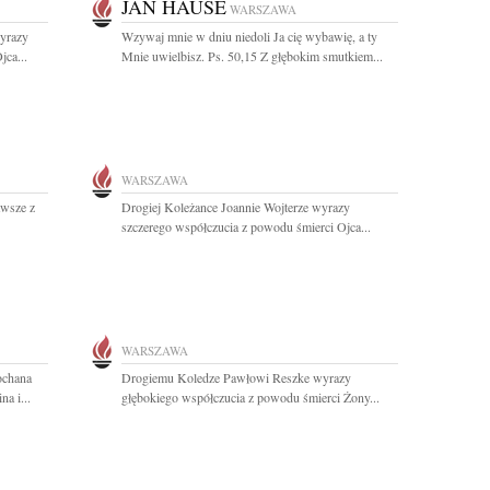
JAN HAUSE
WARSZAWA
yrazy
Wzywaj mnie w dniu niedoli Ja cię wybawię, a ty
jca...
Mnie uwielbisz. Ps. 50,15 Z głębokim smutkiem...
WARSZAWA
awsze z
Drogiej Koleżance Joannie Wojterze wyrazy
szczerego współczucia z powodu śmierci Ojca...
WARSZAWA
ochana
Drogiemu Koledze Pawłowi Reszke wyrazy
na i...
głębokiego współczucia z powodu śmierci Żony...