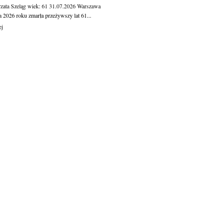
zata Szeląg
wiek: 61
31.07.2026
Warszawa
a 2026 roku zmarła przeżywszy lat 61...
ej