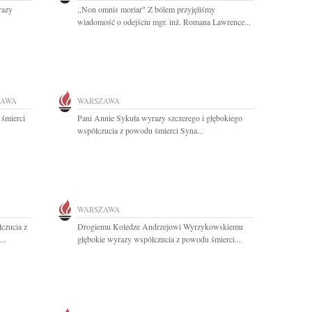
razy
,,Non omnis moriar" Z bólem przyjęliśmy
wiadomość o odejściu mgr. inż. Romana Lawrence...
ZAWA
WARSZAWA
 śmierci
Pani Annie Sykuła wyrazy szczerego i głębokiego
współczucia z powodu śmierci Syna...
WARSZAWA
czucia z
Drogiemu Koledze Andrzejowi Wyrzykowskiemu
..
głębokie wyrazy współczucia z powodu śmierci...