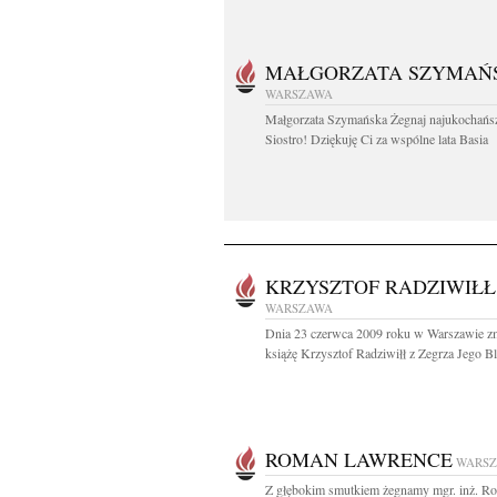
MAŁGORZATA SZYMAŃ
WARSZAWA
Małgorzata Szymańska Żegnaj najukochańs
Siostro! Dziękuję Ci za wspólne lata Basia
KRZYSZTOF RADZIWIŁŁ
WARSZAWA
Dnia 23 czerwca 2009 roku w Warszawie z
książę Krzysztof Radziwiłł z Zegrza Jego Bl
ROMAN LAWRENCE
WARS
Z głębokim smutkiem żegnamy mgr. inż. R