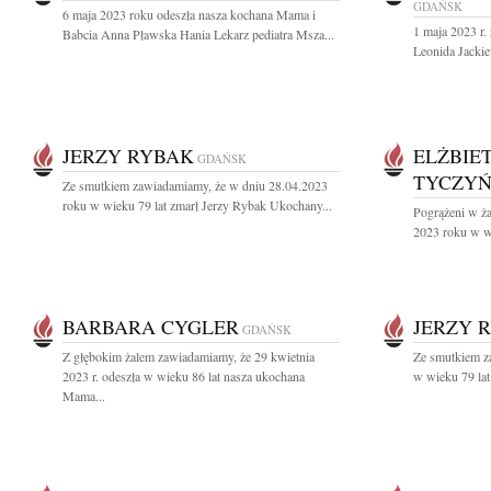
GDAŃSK
6 maja 2023 roku odeszła nasza kochana Mama i
1 maja 2023 r.
Babcia Anna Pławska Hania Lekarz pediatra Msza...
Leonida Jackie
JERZY RYBAK
ELŻBIE
GDAŃSK
TYCZY
Ze smutkiem zawiadamiamy, że w dniu 28.04.2023
roku w wieku 79 lat zmarł Jerzy Rybak Ukochany...
Pogrążeni w ża
2023 roku w wi
BARBARA CYGLER
JERZY 
GDAŃSK
Z głębokim żalem zawiadamiamy, że 29 kwietnia
Ze smutkiem za
2023 r. odeszła w wieku 86 lat nasza ukochana
w wieku 79 lat
Mama...