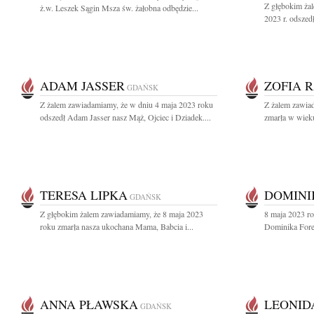
Z głębokim ża
ż.w. Leszek Sągin Msza św. żałobna odbędzie...
2023 r. odszedł
ADAM JASSER
ZOFIA 
GDAŃSK
Z żalem zawiadamiamy, że w dniu 4 maja 2023 roku
Z żalem zawia
odszedł Adam Jasser nasz Mąż, Ojciec i Dziadek....
zmarła w wieku
TERESA LIPKA
DOMINI
GDAŃSK
Z głębokim żalem zawiadamiamy, że 8 maja 2023
8 maja 2023 ro
roku zmarła nasza ukochana Mama, Babcia i...
Dominika Forem
ANNA PŁAWSKA
LEONID
GDAŃSK