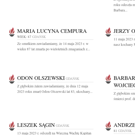
roku odeszła 
Barbara...
MARIA LUCYNA CEMPURA
JERZY 
WIEK: 87
GDAŃSK
11 maja 2023 r
Ze smutkiem zawiadamiamy, że 14 maja 2023 r. w
nasz kochany M
wieku 87 lat zmarła po wieloletnich zmaganiach z...
ODON OLSZEWSKI
BARBAR
GDAŃSK
WOJCI
Z głębokim żalem zawiadamiamy, że dnia 12 maja
2023 roku zmarł Odon Olszewski lat 83, ukochany...
Z głębokim sm
śmierci prof. d
LESZEK SĄGIN
ANDRZE
GDAŃSK
81
GDAŃSK
13 maja 2023 r. odszedł na Wieczną Wachtę Kapitan