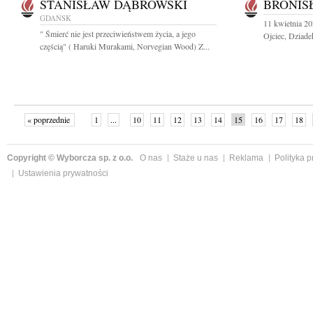
STANISŁAW DĄBROWSKI
BRONIS
GDAŃSK
11 kwietnia 20
" Śmierć nie jest przeciwieństwem życia, a jego
Ojciec, Dziade
częścią" ( Haruki Murakami, Norvegian Wood) Z...
« poprzednie
1
...
10
11
12
13
14
15
16
17
18
»
Copyright © Wyborcza sp. z o.o.
O nas
Staże u nas
Reklama
Polityka 
Ustawienia prywatności