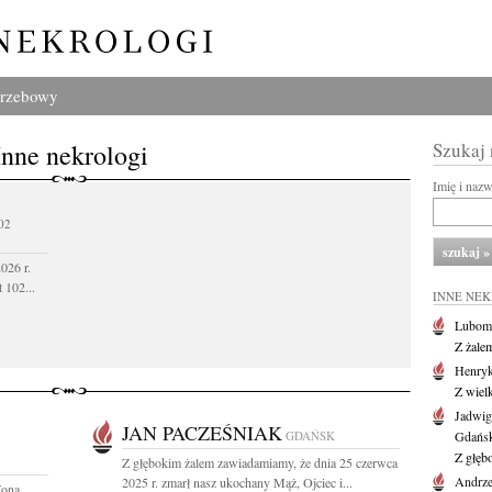
grzebowy
Inne nekrologi
Szukaj
Imię i naz
02
026 r.
 102...
INNE NE
Lubom
Z żale
Henryk
Z wiel
Jadwig
JAN PACZEŚNIAK
GDAŃSK
Gdańs
Z głęb
Z głębokim żalem zawiadamiamy, że dnia 25 czerwca
Andrze
2025 r. zmarł nasz ukochany Mąż, Ojciec i...
Żona,