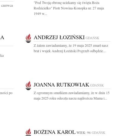
"Pod Twoją obronę uciekamy się święta Boża
3 czerwca
Rodzicielko" Piotr Nowina-Konopka ur. 27 maja
1949 w...
KA
ANDRZEJ ŁOZIŃSKI
GDAŃSK
Z żalem zawiadamiamy, że 19 maja 2025 zmarł nasz
brat i wujek Andrzej Łoziński Pogrzeb odbędzie...
ska
JOANNA RUTKOWIAK
GDAŃSK
zności po
Z ogromnym smutkiem zawiadamiamy, że w dniu 15
maja 2025 roku odeszła nasza najdroższa Mama i...
BOŻENA KAROL
WIEK: 96
GDAŃSK