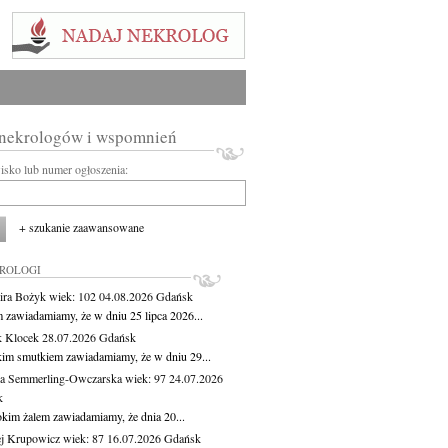
 nekrologów i wspomnień
wisko lub numer ogłoszenia:
+ szukanie zaawansowane
KROLOGI
ira Bożyk
wiek: 102
04.08.2026
Gdańsk
m zawiadamiamy, że w dniu 25 lipca 2026...
 Klocek
28.07.2026
Gdańsk
kim smutkiem zawiadamiamy, że w dniu 29...
a Semmerling-Owczarska
wiek: 97
24.07.2026
k
okim żalem zawiadamiamy, że dnia 20...
j Krupowicz
wiek: 87
16.07.2026
Gdańsk