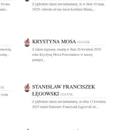
. Iwona
Z głębokim żalem zawiadamiamy, że w dniu 10 maja
nie...
2025r. odeszła od nas nasza kochana Mama,...
KRYSTYNA MOSA
GDAŃSK
omością,
Z żalem żegnamy zmarłą w dniu 26 kwietnia 2025
czną...
roku Krystynę Mosa Pozostaniesz w naszej
pamięci...
STANISŁAW FRANCISZEK
SK
ŁĘGOWSKI
o woła
GDAŃSK
Z głębokim żalem zawiadamiamy, że dnia 13 kwietnia
2025 zmarł Stanisław Franciszek Łęgowski ur....