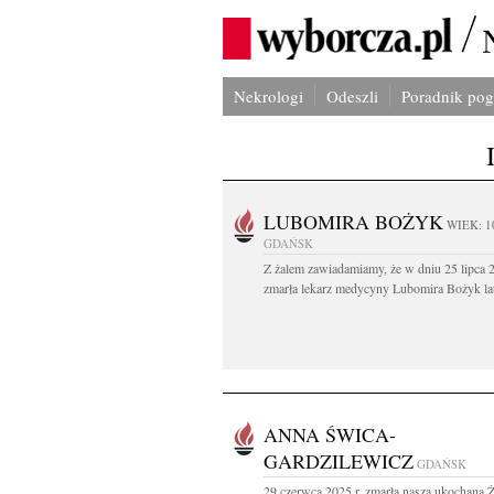
Nekrologi
Odeszli
Poradnik po
LUBOMIRA BOŻYK
WIEK: 1
GDAŃSK
Z żalem zawiadamiamy, że w dniu 25 lipca 2
zmarła lekarz medycyny Lubomira Bożyk lat
ANNA ŚWICA-
GARDZILEWICZ
GDAŃSK
29 czerwca 2025 r. zmarła nasza ukochana 