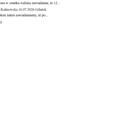
ona w smutku rodzina zawiadamia, że 12...
 Kalinowska
16.07.2026
Gdańsk
okim żalem zawiadamiamy, że po...
ej