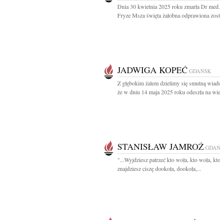
Dnia 30 kwietnia 2025 roku zmarła Dr med
Fryze Msza święta żałobna odprawiona zosta
JADWIGA KOPEĆ
GDAŃSK
Z głębokim żalem dzielimy się smutną wiad
że w dniu 14 maja 2025 roku odeszła na wie
STANISŁAW JAMROŻ
GDAŃ
"...Wyjdziesz patrzeć kto woła, kto woła, kt
znajdziesz ciszę dookoła, dookoła,...