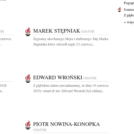
Pogrąż
Joanna
Z głęb
+ więc
MAREK STĘPNIAK
SK
GDAŃSK
 czerwca
Żegnamy ukochanego Męża i ulubionego Tatę Marka
..
Stępniaka który odszedł nagle 23 czerwca...
EDWARD WROŃSKI
GDAŃSK
(1928
Z głębokim żalem zawiadamiamy, że dnia 19 czerwca
...
2025r. zmarł dr inż. Edward Wroński był oddany...
PIOTR NOWINA-KONOPKA
GDAŃSK