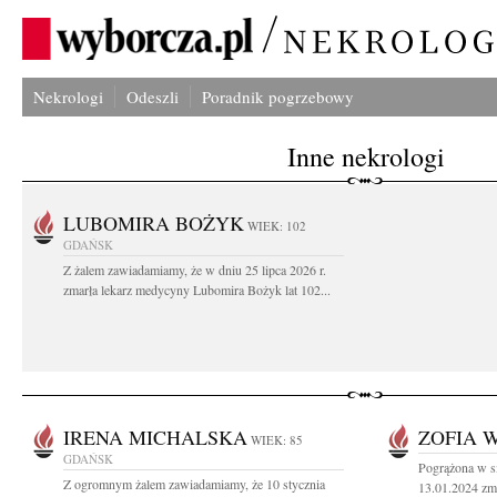
Nekrologi
Odeszli
Poradnik pogrzebowy
Inne nekrologi
LUBOMIRA BOŻYK
WIEK: 102
GDAŃSK
Z żalem zawiadamiamy, że w dniu 25 lipca 2026 r.
zmarła lekarz medycyny Lubomira Bożyk lat 102...
IRENA MICHALSKA
ZOFIA 
WIEK: 85
GDAŃSK
Pogrążona w s
Z ogromnym żalem zawiadamiamy, że 10 stycznia
13.01.2024 zma