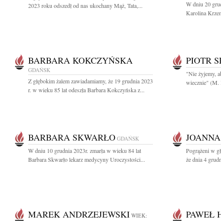
W dniu 20 grud
2023 roku odszedł od nas ukochany Mąż, Tata,...
Karolina Krze
BARBARA KOKCZYŃSKA
PIOTR 
GDAŃSK
"Nie żyjemy, a
Z głębokim żalem zawiadamiamy, że 19 grudnia 2023
wiecznie" (M. 
r. w wieku 85 lat odeszła Barbara Kokczyńska z...
BARBARA SKWARŁO
JOANNA
GDAŃSK
W dniu 10 grudnia 2023r. zmarła w wieku 84 lat
Pogrążeni w g
Barbara Skwarło lekarz medycyny Uroczystości...
że dnia 4 grudn
MAREK ANDRZEJEWSKI
PAWEŁ 
WIEK: