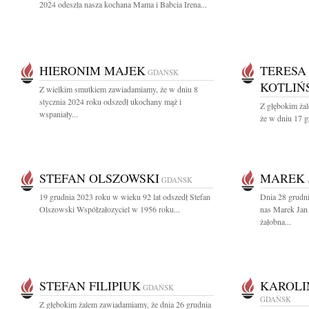
2024 odeszła nasza kochana Mama i Babcia Irena...
HIERONIM MAJEK
TERESA
GDAŃSK
KOTLIŃ
Z wielkim smutkiem zawiadamiamy, że w dniu 8
stycznia 2024 roku odszedł ukochany mąż i
Z głębokim żal
wspaniały...
że w dniu 17 g
STEFAN OLSZOWSKI
MAREK 
GDAŃSK
19 grudnia 2023 roku w wieku 92 lat odszedł Stefan
Dnia 28 grudn
Olszowski Współzałozyciel w 1956 roku...
nas Marek Jan
żałobna...
STEFAN FILIPIUK
KAROLI
GDAŃSK
GDAŃSK
Z głębokim żalem zawiadamiamy, że dnia 26 grudnia