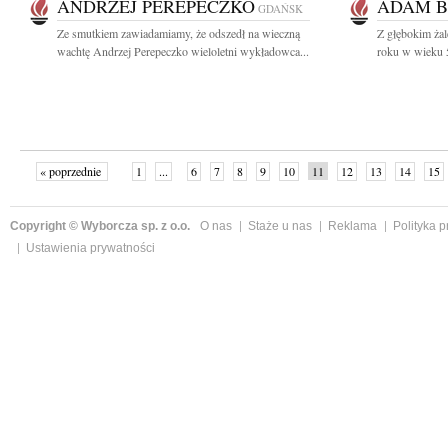
ANDRZEJ PEREPECZKO
ADAM B
GDAŃSK
Ze smutkiem zawiadamiamy, że odszedł na wieczną
Z głębokim żal
wachtę Andrzej Perepeczko wieloletni wykładowca...
roku w wieku 5
« poprzednie
1
...
6
7
8
9
10
11
12
13
14
15
Copyright © Wyborcza sp. z o.o.
O nas
Staże u nas
Reklama
Polityka 
Ustawienia prywatności