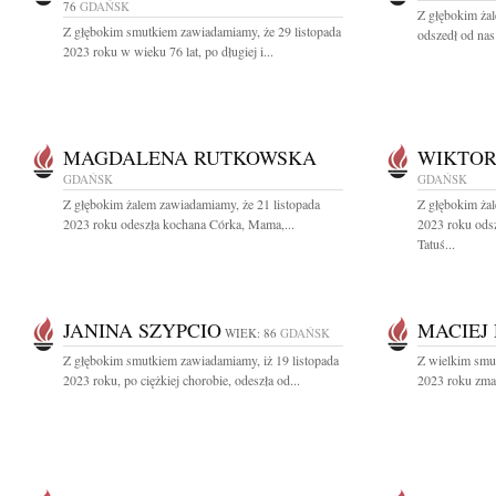
76
GDAŃSK
Z głębokim żal
Z głębokim smutkiem zawiadamiamy, że 29 listopada
odszedł od nas
2023 roku w wieku 76 lat, po długiej i...
MAGDALENA RUTKOWSKA
WIKTOR
GDAŃSK
GDAŃSK
Z głębokim żalem zawiadamiamy, że 21 listopada
Z głębokim żal
2023 roku odeszła kochana Córka, Mama,...
2023 roku ods
Tatuś...
JANINA SZYPCIO
MACIEJ
WIEK: 86
GDAŃSK
Z głębokim smutkiem zawiadamiamy, iż 19 listopada
Z wielkim smu
2023 roku, po ciężkiej chorobie, odeszła od...
2023 roku zmar