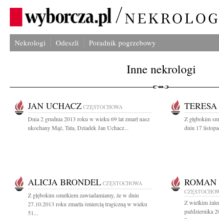
Nekrologi
Odeszli
Poradnik pogrzebowy
Inne nekrologi
JAN UCHACZ
TERESA
CZĘSTOCHOWA
Dnia 2 grudnia 2013 roku w wieku 69 lat zmarł nasz
Z głębokim sm
ukochany Mąż, Tata, Dziadek Jan Uchacz...
dniu 17 listop
ALICJA BRONDEL
ROMAN
CZĘSTOCHOWA
CZĘSTOCHO
Z głębokim smutkiem zawiadamiamy, że w dniu
Z wielkim żal
27.10.2013 roku zmarła śmiercią tragiczną w wieku
października 2
51...