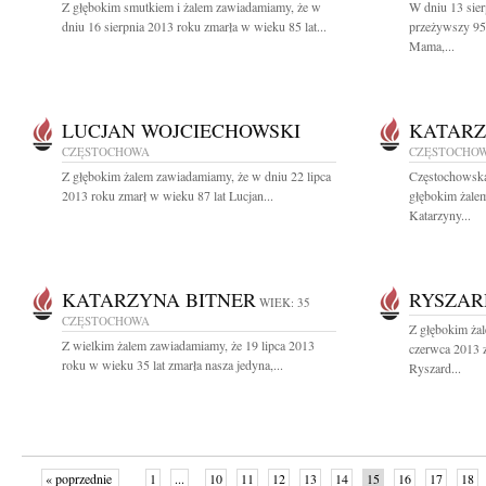
Z głębokim smutkiem i żalem zawiadamiamy, że w
W dniu 13 sier
dniu 16 sierpnia 2013 roku zmarła w wieku 85 lat...
przeżywszy 95
Mama,...
LUCJAN WOJCIECHOWSKI
KATARZ
CZĘSTOCHOWA
CZĘSTOCHO
Z głębokim żalem zawiadamiamy, że w dniu 22 lipca
Częstochowska
2013 roku zmarł w wieku 87 lat Lucjan...
głębokim żalem
Katarzyny...
KATARZYNA BITNER
RYSZAR
WIEK: 35
CZĘSTOCHOWA
Z głębokim ża
Z wielkim żalem zawiadamiamy, że 19 lipca 2013
czerwca 2013 z
roku w wieku 35 lat zmarła nasza jedyna,...
Ryszard...
« poprzednie
1
...
10
11
12
13
14
15
16
17
18