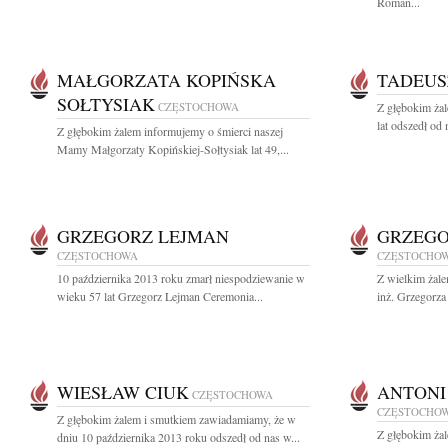
Roman...
MAŁGORZATA KOPIŃSKA
TADEUS
SOŁTYSIAK
CZĘSTOCHOWA
Z głębokim ża
lat odszedł od
Z głębokim żalem informujemy o śmierci naszej
Mamy Małgorzaty Kopińskiej-Sołtysiak lat 49,...
GRZEGORZ LEJMAN
GRZEGO
CZĘSTOCHOWA
CZĘSTOCHO
10 października 2013 roku zmarł niespodziewanie w
Z wielkim żal
wieku 57 lat Grzegorz Lejman Ceremonia...
inż. Grzegorza
WIESŁAW CIUK
ANTONI
CZĘSTOCHOWA
CZĘSTOCHO
Z głębokim żalem i smutkiem zawiadamiamy, że w
Z głębokim ża
dniu 10 października 2013 roku odszedł od nas w...