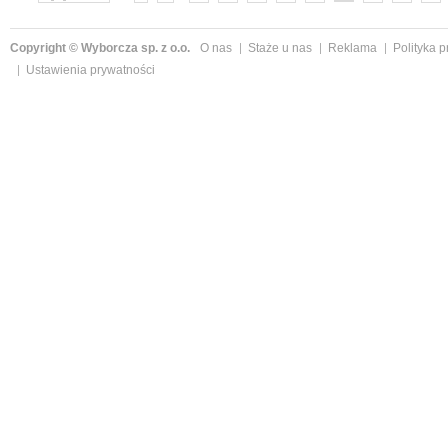
»
Copyright © Wyborcza sp. z o.o.
O nas
Staże u nas
Reklama
Polityka 
Ustawienia prywatności