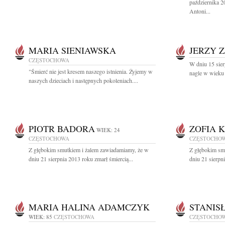
października 2
Antoni...
MARIA SIENIAWSKA
JERZY 
CZĘSTOCHOWA
W dniu 15 sie
"Śmierć nie jest kresem naszego istnienia. Żyjemy w
nagle w wieku 
naszych dzieciach i następnych pokoleniach....
PIOTR BADORA
ZOFIA 
WIEK: 24
CZĘSTOCHOWA
CZĘSTOCHO
Z głębokim smutkiem i żalem zawiadamiamy, że w
Z głębokim sm
dniu 21 sierpnia 2013 roku zmarł śmiercią...
dniu 21 sierpn
MARIA HALINA ADAMCZYK
STANIS
WIEK: 85
CZĘSTOCHOWA
CZĘSTOCHO