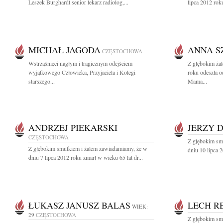
Leszek Burghardt senior lekarz radiolog,...
lipca 2012 roku
MICHAŁ JAGODA
ANNA 
CZĘSTOCHOWA
Wstrząśnięci nagłym i tragicznym odejściem
Z głębokim żal
wyjątkowego Człowieka, Przyjaciela i Kolegi
roku odeszła o
starszego...
Mama...
ANDRZEJ PIEKARSKI
JERZY 
CZĘSTOCHOWA
Z głębokim sm
Z głębokim smutkiem i żalem zawiadamiamy, że w
dniu 10 lipca 2
dniu 7 lipca 2012 roku zmarł w wieku 65 lat dr...
ŁUKASZ JANUSZ BALAS
LECH R
WIEK:
29
CZĘSTOCHOWA
Z głębokim sm