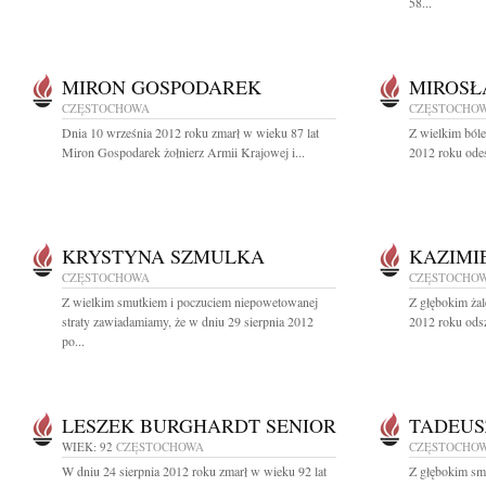
58...
MIRON GOSPODAREK
MIROSŁ
CZĘSTOCHOWA
CZĘSTOCHO
Dnia 10 września 2012 roku zmarł w wieku 87 lat
Z wielkim ból
Miron Gospodarek żołnierz Armii Krajowej i...
2012 roku odes
KRYSTYNA SZMULKA
KAZIMI
CZĘSTOCHOWA
CZĘSTOCHO
Z wielkim smutkiem i poczuciem niepowetowanej
Z głębokim żal
straty zawiadamiamy, że w dniu 29 sierpnia 2012
2012 roku odsz
po...
LESZEK BURGHARDT SENIOR
TADEUS
WIEK: 92
CZĘSTOCHOWA
CZĘSTOCHO
W dniu 24 sierpnia 2012 roku zmarł w wieku 92 lat
Z głębokim sm