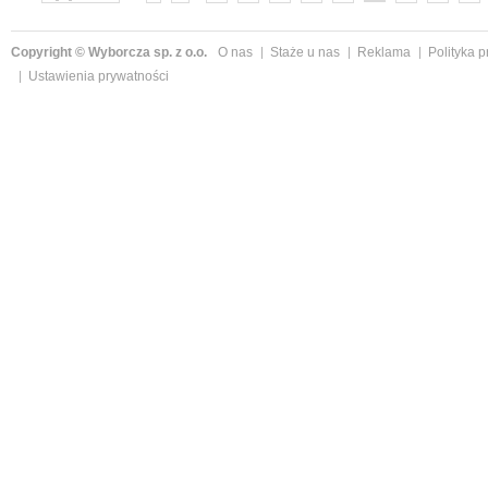
»
Copyright © Wyborcza sp. z o.o.
O nas
Staże u nas
Reklama
Polityka 
Ustawienia prywatności