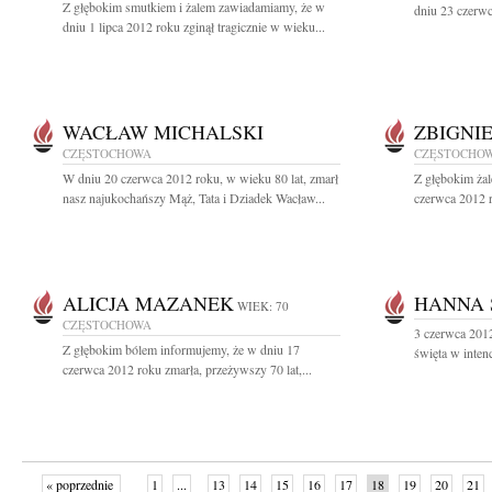
Z głębokim smutkiem i żalem zawiadamiamy, że w
dniu 23 czerwc
dniu 1 lipca 2012 roku zginął tragicznie w wieku...
WACŁAW MICHALSKI
ZBIGNI
CZĘSTOCHOWA
CZĘSTOCHO
W dniu 20 czerwca 2012 roku, w wieku 80 lat, zmarł
Z głębokim ża
nasz najukochańszy Mąż, Tata i Dziadek Wacław...
czerwca 2012 r
ALICJA MAZANEK
HANNA
WIEK: 70
CZĘSTOCHOWA
3 czerwca 201
Z głębokim bólem informujemy, że w dniu 17
święta w inten
czerwca 2012 roku zmarła, przeżywszy 70 lat,...
« poprzednie
1
...
13
14
15
16
17
18
19
20
21