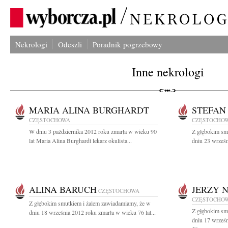
Nekrologi
Odeszli
Poradnik pogrzebowy
Inne nekrologi
MARIA ALINA BURGHARDT
STEFAN
CZĘSTOCHOWA
CZĘSTOCHO
W dniu 3 października 2012 roku zmarła w wieku 90
Z głębokim sm
lat Maria Alina Burghardt lekarz okulista...
dniu 23 wrześn
ALINA BARUCH
JERZY 
CZĘSTOCHOWA
CZĘSTOCHO
Z głębokim smutkiem i żalem zawiadamiamy, że w
Z głębokim sm
dniu 18 września 2012 roku zmarła w wieku 76 lat...
dniu 17 wrześ