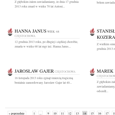
Z głębokim żalem zawiadamiamy, że dnia 17 grudnia
bólem zawiadam
2013 roku zmarł w wieku 70 lat Antoni...
HANNA JANUS
STANIS
WIEK: 68
CZĘSTOCHOWA
KOZERA
12 grudnia 2013 roku, po długiej i ciężkiej chorobie,
Z wielkim smu
zmarła w wieku 68 lat mgr inż. Hanna Janus...
grudnia 2013 r
JAROSŁAW GAJER
MAREK 
CZĘSTOCHOWA
CZĘSTOCHO
16 listopada 2013 roku zginął śmiercią tragiczną
Z głębokim żal
brutalnie zamordowany Jarosław Gajer lat 40...
zawiadamiamy,
odszedł...
« poprzednie
1
...
9
10
11
12
13
14
15
16
17
1