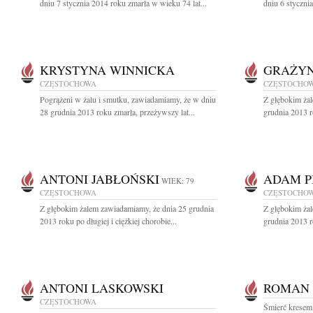
dniu 7 stycznia 2014 roku zmarła w wieku 74 lat...
dniu 6 styczni
KRYSTYNA WINNICKA
GRAŻYN
CZĘSTOCHOWA
CZĘSTOCHO
Pogrążeni w żalu i smutku, zawiadamiamy, że w dniu
Z głębokim ża
28 grudnia 2013 roku zmarła, przeżywszy lat...
grudnia 2013 r
ANTONI JABŁOŃSKI
ADAM P
WIEK: 79
CZĘSTOCHOWA
CZĘSTOCHO
Z głębokim żalem zawiadamiamy, że dnia 25 grudnia
Z głębokim ża
2013 roku po długiej i ciężkiej chorobie...
grudnia 2013 r
ANTONI LASKOWSKI
ROMAN 
CZĘSTOCHOWA
Śmierć kresem