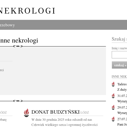
grzebowy
Inne nekrologi
Szukaj
Imię i naz
rci
INNE NE
Tadeus
Z duży
31.07
Wyrazy
29.07
DONAT BUDZYŃSKI
ŁÓDŹ
ŁÓDŹ
Wyrazy
27.07
rbarę
W dniu 30 grudnia 2025 roku odszedł od nas
Pani J
Człowiek wielkiego serca i ogromnej życzliwości