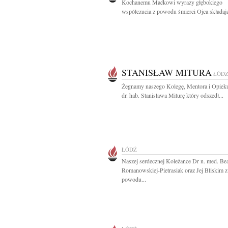
Kochanemu Maćkowi wyrazy głębokiego
współczucia z powodu śmierci Ojca składają
STANISŁAW MITURA
ŁÓD
Żegnamy naszego Kolegę, Mentora i Opieku
dr. hab. Stanisława Miturę który odszedł...
ŁÓDŹ
Naszej serdecznej Koleżance Dr n. med. Be
Romanowskiej-Pietrasiak oraz Jej Bliskim z
powodu...