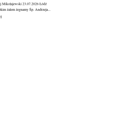
j Mikołajewski
23.07.2026
Łódź
okim żalem żegnamy Śp. Andrzeja...
ej