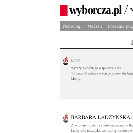
Nekrologi
Odeszli
Poradnik po
ŁÓDŹ
Wyrazy głębokiego współczucia dla
Tomasza Miedzianowskiego z powodu śmie
Mamy...
BARBARA LADŻYŃSKA
Z ogromnym żalem i smutkiem żegnamy Ba
Ladżyńską niezwykle zasłużoną i cenioną w