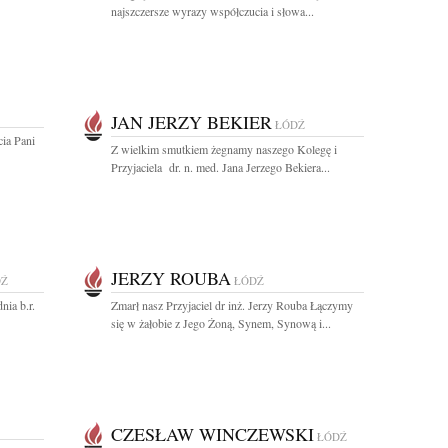
najszczersze wyrazy współczucia i słowa...
JAN JERZY BEKIER
ŁÓDŹ
ia Pani
Z wielkim smutkiem żegnamy naszego Kolegę i
Przyjaciela dr. n. med. Jana Jerzego Bekiera...
JERZY ROUBA
DŹ
ŁÓDŹ
nia b.r.
Zmarł nasz Przyjaciel dr inż. Jerzy Rouba Łączymy
się w żałobie z Jego Żoną, Synem, Synową i...
CZESŁAW WINCZEWSKI
ŁÓDŹ