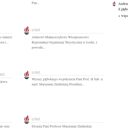
Pan...
Andrze
Z głęb
+ więc
ŁÓDŹ
o śmierci
Arturowi Matiaszczykowi Wiceprezesowi
ra i...
Regionalnej Organizacji Turystycznej w Łodzi, z
powodu...
ŁÓDŹ
ÓDŹ
Wyrazy głębokiego współczucia Pani Prof. dr hab. n.
 słowa
med. Marzennie Zielińskiej Prorektor...
ŁÓDŹ
ie oraz
Drogiej Pani Profesor Marzennie Zielińskiej