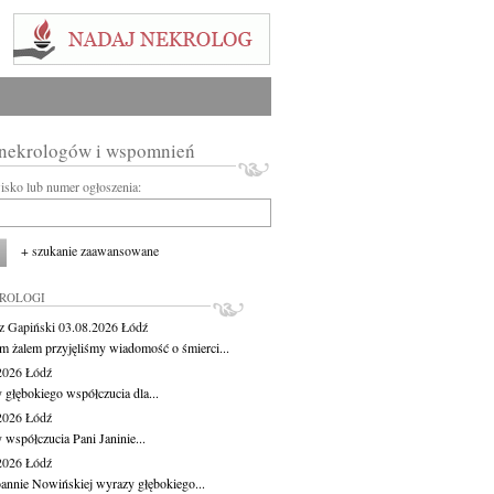
 nekrologów i wspomnień
wisko lub numer ogłoszenia:
+ szukanie zaawansowane
KROLOGI
z Gapiński
03.08.2026
Łódź
m żalem przyjęliśmy wiadomość o śmierci...
.2026
Łódź
 głębokiego współczucia dla...
.2026
Łódź
 współczucia Pani Janinie...
.2026
Łódź
oannie Nowińskiej wyrazy głębokiego...