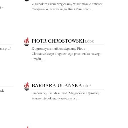
Z głębokim żalem przyjęliśmy wiadomość o śmierci
...
Czesława Winczewskiego Brata Pani Leony...
PIOTR CHROSTOWSKI
Ź
ŁÓDŹ
na prof.
Z ogromnym smutkiem żegnamy Piotra
Chrostowskiego długoletniego pracownika naszego
urzędu,...
BARBARA UŁAŃSKA
ŁÓDŹ
acie
Szanownej Pani dr n. med. Małgorzacie Ułańskiej
wyrazy głębokiego współczucia i...