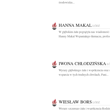
środowisku...
HANNA MAKAL
ŁÓDŹ
W głębokim żalu pogrążyła nas wiadomość 
Hanny Makal Wspaniałego tłumacza, profeso
IWONA CHŁODZIŃSKA
Ł
Wyrazy głębokiego żalu i współczucia oraz
wsparcia w tych trudnych chwilach, Pani...
WIESŁAW BORS
ŁÓDŹ
Wyrazy szczerego żalu i współczucia Rodzin